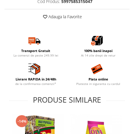
Cod Produs:
5997585315047
Adauga la Favorite
Transport Gratuit
100% banii inapoi
La comenzi de peste 249.99 lei
Ai 14 zile drept de retur
Livrare RAPIDA in 24/48h
Plata online
de la confirmarea comenzii*
Plateste in siguranta cu cardul
PRODUSE SIMILARE
-14%