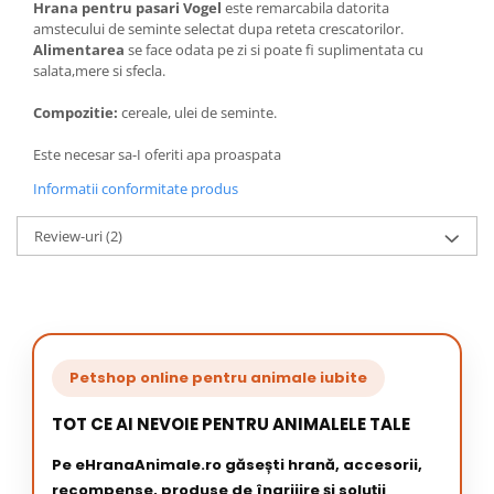
Hrana pentru pasari Vogel
este remarcabila datorita
amstecului de seminte selectat dupa reteta crescatorilor.
Alimentarea
se face odata pe zi si poate fi suplimentata cu
salata,mere si sfecla.
Compozitie:
cereale, ulei de seminte.
Este necesar sa-I oferiti apa proaspata
Informatii conformitate produs
Review-uri
(2)
Petshop online pentru animale iubite
TOT CE AI NEVOIE PENTRU ANIMALELE TALE
Pe eHranaAnimale.ro găsești hrană, accesorii,
recompense, produse de îngrijire și soluții