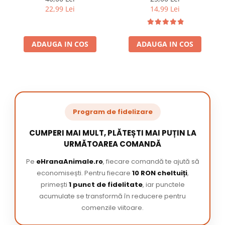
22,99 Lei
14,99 Lei
ADAUGA IN COS
ADAUGA IN COS
Program de fidelizare
CUMPERI MAI MULT, PLĂTEȘTI MAI PUȚIN LA
URMĂTOAREA COMANDĂ
Pe
eHranaAnimale.ro
, fiecare comandă te ajută să
economisești. Pentru fiecare
10 RON cheltuiți
,
primești
1 punct de fidelitate
, iar punctele
acumulate se transformă în reducere pentru
comenzile viitoare.