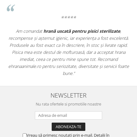
⭐⭐⭐⭐⭐
e
,
Apreciez foarte mult faptul că pe
ehranaanimale.ro
găsesc n
lentă.
doar hrană, ci și produse din
farmacia veterinară
:
rapid.
antiparazitare, suplimente și soluții de îngrijire. Este foarte
rana
comod să pot comanda tot ce am nevoie pentru animalul me
dintr-un singur loc. Livrarea a fost rapidă, iar produsele au fos
foarte
originale și în termen. Magazin serios, bine organizat și foarte ut
pentru orice stăpân de animale.
NEWSLETTER
Nu rata ofertele si promotiile noastre
Vreau să primesc noutati prin e-mail. Detalii în