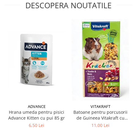
DESCOPERA NOUTATILE
ADVANCE
VITAKRAFT
Hrana umeda pentru pisici
Batoane pentru porcusorii
Advance Kitten cu pui 85 gr
de Guineea Vitakraft cu
struguri & nuci 2 buc
6,50 Lei
11,00 Lei