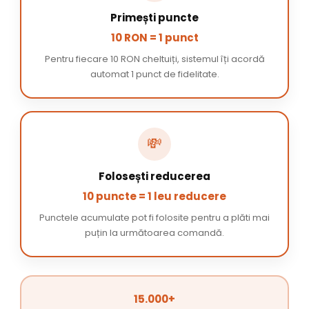
Primești puncte
10 RON = 1 punct
Pentru fiecare 10 RON cheltuiți, sistemul îți acordă
automat 1 punct de fidelitate.
💸
Folosești reducerea
10 puncte = 1 leu reducere
Punctele acumulate pot fi folosite pentru a plăti mai
puțin la următoarea comandă.
15.000+