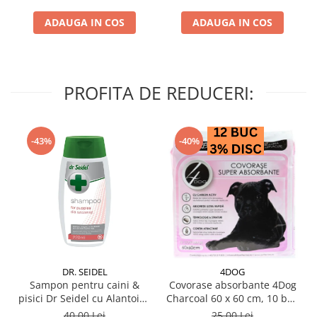
ADAUGA IN COS
ADAUGA IN COS
PROFITA DE REDUCERI:
-43%
-40%
DR. SEIDEL
4DOG
Sampon pentru caini &
Covorase absorbante 4Dog
pisici Dr Seidel cu Alantoina
Charcoal 60 x 60 cm, 10 buc
220 ml
/ pachet
40,00 Lei
25,00 Lei