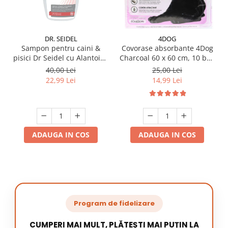
DR. SEIDEL
4DOG
Sampon pentru caini &
Covorase absorbante 4Dog
pisici Dr Seidel cu Alantoina
Charcoal 60 x 60 cm, 10 buc
220 ml
/ pachet
40,00 Lei
25,00 Lei
22,99 Lei
14,99 Lei
ADAUGA IN COS
ADAUGA IN COS
Program de fidelizare
CUMPERI MAI MULT, PLĂTEȘTI MAI PUȚIN LA