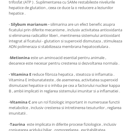
trifosfat (ATP ) . Suplimentarea cu SAMe restabileste nivelurile
hepatice de glutation , ceea ce duce la o reducere a leziunilor
hepatice .
-
Silybum marianum -
silimarina are un efect benefic asupra
ficatului prin diferite mecanisme , inclusiv activitatea antioxidanta
si eliminarea radicalilor liberi , mentinerea sistemului antioxidant
integrat al ficatului - glutation si superoxid dismutaza , stimuleaza
ADN polimeraza si stabilizeaza membrana hepatocelulara .
-
Metionina
este un aminoacid esential pentru animale ,
deoarece este necesar pentru cresterea si dezvoltarea normala .
- Vitamina E
reduce fibroza hepatica , steatoza si inflamatia .
Vitamina E imbunatateste , de asemenea, activitatea superoxid
dismutazei hepatice si o inhiba pe cea a factorului nuclear kappa
B , ambii implicati in reglarea sistemului imunitar si a inflamatiei .
-
Vitamina C
are un rol fiziologic important in numeroase functii
metabolice , inclusiv cresterea si intretinerea tesuturilor , reglarea
imunitatii .
-
Taurina
este implicata in diferite procese fiziologice , inclusiv
conjugarea acidului biliar , osmoreglarea , excitabilitatea