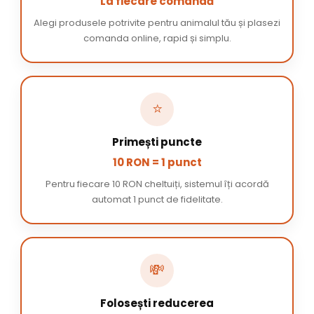
La fiecare comandă
Alegi produsele potrivite pentru animalul tău și plasezi
comanda online, rapid și simplu.
⭐
Primești puncte
10 RON = 1 punct
Pentru fiecare 10 RON cheltuiți, sistemul îți acordă
automat 1 punct de fidelitate.
💸
Folosești reducerea