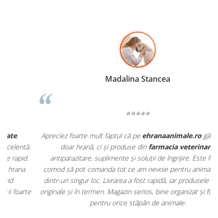
Madalina Stancea
⭐⭐⭐⭐⭐
Apreciez foarte mult faptul că pe
ehranaanimale.ro
găsesc nu
.
doar hrană, ci și produse din
farmacia veterinară
:
antiparazitare, suplimente și soluții de îngrijire. Este foarte
comod să pot comanda tot ce am nevoie pentru animalul meu
m
dintr-un singur loc. Livrarea a fost rapidă, iar produsele au fost
e
originale și în termen. Magazin serios, bine organizat și foarte util
t
pentru orice stăpân de animale.