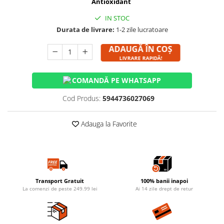
Antioxidant
IN STOC
Durata de livrare:
1-2 zile lucratoare
ADAUGĂ ÎN COȘ
LIVRARE RAPIDĂ!
COMANDĂ PE WHATSAPP
Cod Produs:
5944736027069
Adauga la Favorite
Transport Gratuit
100% banii inapoi
La comenzi de peste 249.99 lei
Ai 14 zile drept de retur