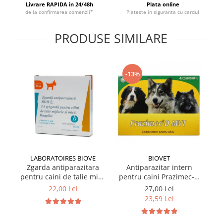
Livrare RAPIDA in 24/48h
Plata online
de la confirmarea comenzii*
Plateste in siguranta cu cardul
PRODUSE SIMILARE
-13%
LABORATOIRES BIOVE
BIOVET
Zgarda antiparazitara
Antiparazitar intern
pentru caini de talie mica
pentru caini Prazimec-D
pe
Biove 60 cm
MVT 4 comprimate
22,00 Lei
27,00 Lei
23,59 Lei