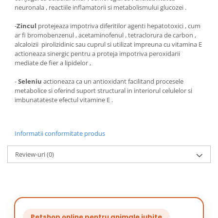
neuronala , reactiile inflamatorii si metabolismului glucozei .
-
Zincul
protejeaza impotriva diferitilor agenti hepatotoxici , cum
ar fi bromobenzenul , acetaminofenul , tetraclorura de carbon ,
alcaloizii pirolizidinic sau cuprul si utilizat impreuna cu vitamina E
actioneaza sinergic pentru a proteja impotriva peroxidarii
mediate de fier a lipidelor ,
-
Seleniu
actioneaza ca un antioxidant facilitand procesele
metabolice si oferind suport structural in interiorul celulelor si
imbunatateste efectul vitamine E .
Informatii conformitate produs
Review-uri
(0)
Petshop online pentru animale iubite