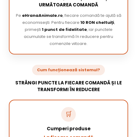
URMĂTOAREA COMANDĂ
Pe
eHranaAnimale.ro
, fiecare comandă te ajută să
economisești. Pentru fiecare
10 RON cheltuiți
,
primești
1 punct de fidelitate
, iar punctele
acumulate se transformă în reducere pentru
comenzile viitoare.
Cum funcționează sistemul?
STRÂNGI PUNCTE LA FIECARE COMANDĂ ȘI LE
TRANSFORMI ÎN REDUCERE
🛒
Cumperi produse