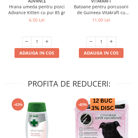
ADVANCE
VITAKRAFT
Hrana umeda pentru pisici
Batoane pentru porcusorii
Advance Kitten cu pui 85 gr
de Guineea Vitakraft cu
struguri & nuci 2 buc
6,50 Lei
11,00 Lei
ADAUGA IN COS
ADAUGA IN COS
PROFITA DE REDUCERI:
-43%
-40%