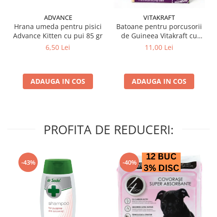
ADVANCE
VITAKRAFT
Hrana umeda pentru pisici
Batoane pentru porcusorii
Advance Kitten cu pui 85 gr
de Guineea Vitakraft cu
struguri & nuci 2 buc
6,50 Lei
11,00 Lei
ADAUGA IN COS
ADAUGA IN COS
PROFITA DE REDUCERI:
-43%
-40%