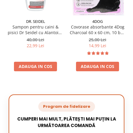
DR. SEIDEL
4DOG
Sampon pentru caini &
Covorase absorbante 4Dog
pisici Dr Seidel cu Alantoina
Charcoal 60 x 60 cm, 10 buc
220 ml
/ pachet
40,00 Lei
25,00 Lei
22,99 Lei
14,99 Lei
ADAUGA IN COS
ADAUGA IN COS
Program de fidelizare
CUMPERI MAI MULT, PLĂTEȘTI MAI PUȚIN LA
URMĂTOAREA COMANDĂ