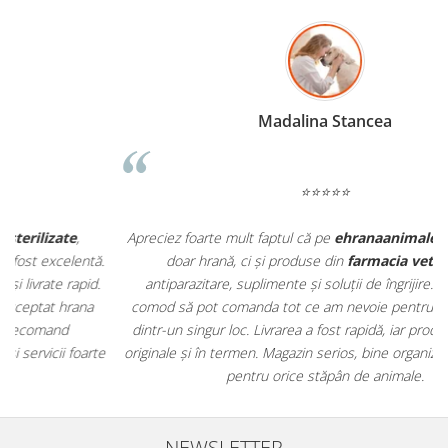
Madalina Stancea
⭐⭐⭐⭐⭐
Apreciez foarte mult faptul că pe
ehranaanimale.ro
găsesc nu
.
doar hrană, ci și produse din
farmacia veterinară
:
antiparazitare, suplimente și soluții de îngrijire. Este foarte
comod să pot comanda tot ce am nevoie pentru animalul meu
m
dintr-un singur loc. Livrarea a fost rapidă, iar produsele au fost
e
originale și în termen. Magazin serios, bine organizat și foarte util
t
pentru orice stăpân de animale.
NEWSLETTER