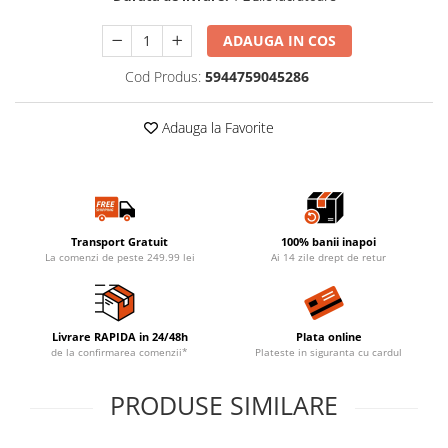
ADAUGA IN COS
Cod Produs:
5944759045286
Adauga la Favorite
Transport Gratuit
100% banii inapoi
La comenzi de peste 249.99 lei
Ai 14 zile drept de retur
Livrare RAPIDA in 24/48h
Plata online
de la confirmarea comenzii*
Plateste in siguranta cu cardul
PRODUSE SIMILARE