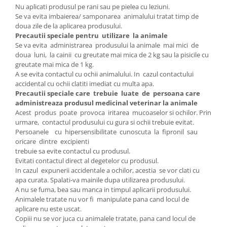
Nu aplicati produsul pe rani sau pe pielea cu leziuni.
Se va evita imbaierea/ samponarea animalului tratat timp de
doua zile de la aplicarea produsului.
Precautii speciale pentru utilizare la animale
Se va evita administrarea produsului la animale mai mici de
doua luni, la cainii cu greutate mai mica de 2 kg sau la pisicile cu
greutate mai mica de 1 kg.
A se evita contactul cu ochii animalului. In cazul contactului
accidental cu ochii clatiti imediat cu multa apa.
Precautii speciale care trebuie luate de persoana care
administreaza produsul medicinal veterinar la animale
Acest produs poate provoca iritarea mucoaselor si ochilor. Prin
urmare, contactul produsului cu gura si ochii trebuie evitat.
Persoanele cu hipersensibilitate cunoscuta la fipronil sau
oricare dintre excipienti
trebuie sa evite contactul cu produsul.
Evitati contactul direct al degetelor cu produsul.
In cazul expunerii accidentale a ochilor, acestia se vor clati cu
apa curata. Spalati-va mainile dupa utilizarea produsului.
A nu se fuma, bea sau manca in timpul aplicarii produsului.
Animalele tratate nu vor fi manipulate pana cand locul de
aplicare nu este uscat.
Copiii nu se vor juca cu animalele tratate, pana cand locul de