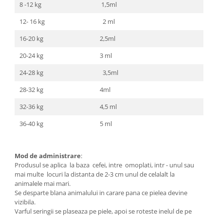
8 -12 kg
1,5ml
12- 16 kg
2 ml
16-20 kg
2,5ml
20-24 kg
3 ml
24-28 kg
3,5ml
28-32 kg
4ml
32-36 kg
4,5 ml
36-40 kg
5 ml
Mod de administrare
:
Produsul se aplica la baza cefei, intre omoplati, intr - unul sau
mai multe locuri la distanta de 2-3 cm unul de celalalt la
animalele mai mari.
Se desparte blana animalului in carare pana ce pielea devine
vizibila.
Varful seringii se plaseaza pe piele, apoi se roteste inelul de pe