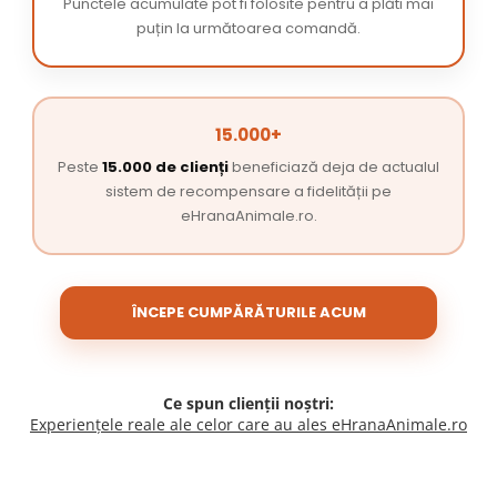
Punctele acumulate pot fi folosite pentru a plăti mai
puțin la următoarea comandă.
15.000+
Peste
15.000 de clienți
beneficiază deja de actualul
sistem de recompensare a fidelității pe
eHranaAnimale.ro.
ÎNCEPE CUMPĂRĂTURILE ACUM
Ce spun clienții noștri:
Experiențele reale ale celor care au ales eHranaAnimale.ro