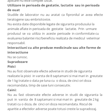
aplicare nu este complet uscat.
Utilizare in perioada de gestatie, lactatie sau in perioada
de ouat
Studiile de laborator nu au aratat ca fipronilul ar avea efecte
teratogene sau embriotoxice.
Nu exista date disponibile legate de siguranta produsului la
animale aflate in perioada de gestatie lactatie. Prin urmare
produsul se va utiliza in aceste perioade in conformitate cu
evaluarea balantei risc/beneficiu realizata de medicul veterinar
responsabil.
lnteractiuni cu alte produse medicinale sau alte forme de
interactiune
Nu se cunosc.
Supradozare
Pisici
Nu au fost observate efecte adverse in studii de siguranta
realizate la pisici in varsta de 8 saptamani si mai mari in greutate
de 1 kg tratate o data pe luna cu o doza, de cinci ori doza
recomandata, timp de sase luni consecutiv.
Caini:
Nu au fast observate efecte adverse in studii de siguranta la
puii in varsta de 8 saptamani si mai mari in greutate de 2 kg
tratati cu o doza, de cinci ori doza recomandata. Riscul de
aparitie a efectelor adverse poate totusi creste la supradozaj.