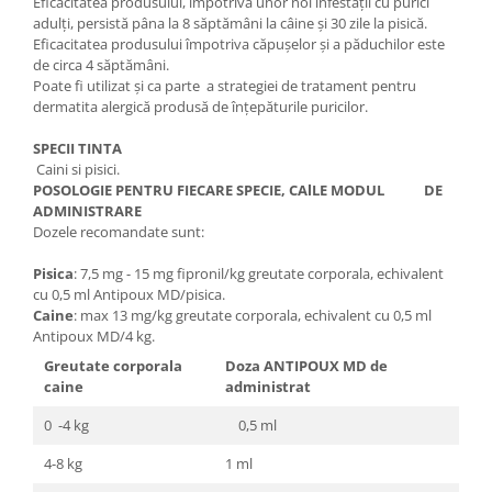
Eficacitatea produsului, împotriva unor noi infestaţii cu purici
adulţi, persistă pâna la 8 săptămâni la câine şi 30 zile la pisică.
Eficacitatea produsului împotriva căpuşelor şi a păduchilor este
de circa 4 săptămâni.
Poate fi utilizat şi ca parte a strategiei de tratament pentru
dermatita alergică produsă de înţepăturile puricilor.
SPECII TINTA
Caini si pisici.
POSOLOGIE PENTRU FIECARE SPECIE, CAlLE MODUL DE
ADMINISTRARE
Dozele recomandate sunt:
Pisica
: 7,5 mg - 15 mg fipronil/kg greutate corporala, echivalent
cu 0,5 ml Antipoux MD/pisica.
Caine
: max 13 mg/kg greutate corporala, echivalent cu 0,5 ml
Antipoux MD/4 kg.
Greutate corporala
Doza ANTIPOUX MD de
caine
administrat
0 -4 kg
0,5 ml
4-8 kg
1 ml