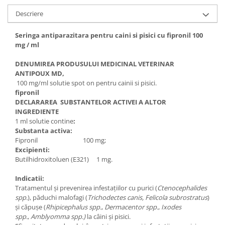
Descriere
Seringa antiparazitara pentru caini si pisici cu fipronil 100
mg / ml
DENUMIREA PRODUSULUI MEDICINAL VETERINAR
ANTIPOUX MD,
100 mg/ml solutie spot on pentru cainii si pisici.
fipronil
DECLARAREA SUBSTANTELOR ACTIVEI A ALTOR
INGREDIENTE
1 ml solutie contine
:
Substanta activa:
Fipronil 100 mg;
Excipienti:
Butilhidroxitoluen (E321) 1 mg.
Indicatii:
Tratamentul şi prevenirea infestaţiilor cu purici (
Ctenocephalides
spp.
), păduchi malofagi (
Trichodectes canis, Felicola subrostratus
)
şi căpuşe (
Rhipicephalus spp.
,
Dermacentor spp.
,
Ixodes
spp.
,
Amblyomma spp.)
la câini şi pisici.