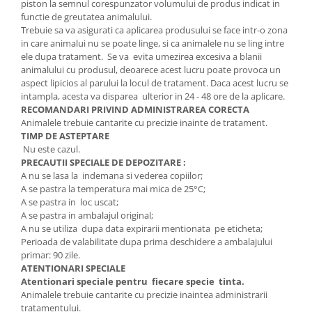
piston la semnul corespunzator volumului de produs indicat in
functie de greutatea animalului.
Trebuie sa va asigurati ca aplicarea produsului se face intr-o zona
in care animalui nu se poate linge, si ca animalele nu se ling intre
ele dupa tratament. Se va evita umezirea excesiva a blanii
animalului cu produsul, deoarece acest lucru poate provoca un
aspect lipicios al parului la locul de tratament. Daca acest lucru se
intampla, acesta va disparea ulterior in 24 - 48 ore de la aplicare.
RECOMANDARI PRIVIND ADMINISTRAREA CORECTA
Animalele trebuie cantarite cu precizie inainte de tratament.
TIMP DE ASTEPTARE
Nu este cazul.
PRECAUTII SPECIALE DE DEPOZITARE :
A nu se lasa la indemana si vederea copiilor;
A se pastra la temperatura mai mica de 25°C;
A se pastra in loc uscat;
A se pastra in ambalajul original;
A nu se utiliza dupa data expirarii mentionata pe eticheta;
Perioada de valabilitate dupa prima deschidere a ambalajului
primar: 90 zile.
ATENTIONARI SPECIALE
Atentionari speciale pentru fiecare specie tinta.
Animalele trebuie cantarite cu precizie inaintea administrarii
tratamentului.