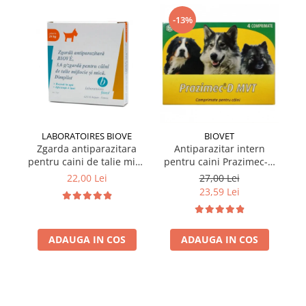
-13%
LABORATOIRES BIOVE
BIOVET
Zgarda antiparazitara
Antiparazitar intern
pentru caini de talie mica
pentru caini Prazimec-D
pe
Biove 60 cm
MVT 4 comprimate
22,00 Lei
27,00 Lei
23,59 Lei
ADAUGA IN COS
ADAUGA IN COS