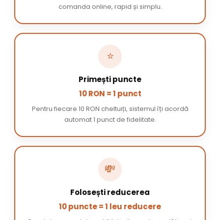
comanda online, rapid și simplu.
⭐
Primești puncte
10 RON = 1 punct
Pentru fiecare 10 RON cheltuiți, sistemul îți acordă
automat 1 punct de fidelitate.
💸
Folosești reducerea
10 puncte = 1 leu reducere