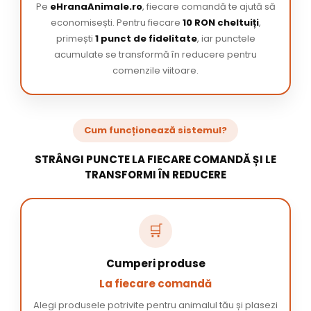
Pe
eHranaAnimale.ro
, fiecare comandă te ajută să
economisești. Pentru fiecare
10 RON cheltuiți
,
primești
1 punct de fidelitate
, iar punctele
acumulate se transformă în reducere pentru
comenzile viitoare.
Cum funcționează sistemul?
STRÂNGI PUNCTE LA FIECARE COMANDĂ ȘI LE
TRANSFORMI ÎN REDUCERE
🛒
Cumperi produse
La fiecare comandă
Alegi produsele potrivite pentru animalul tău și plasezi