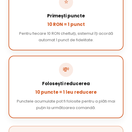
⭐
Primești puncte
10 RON = 1 punct
Pentru fiecare 10 RON cheltuiți, sistemul îți acordă
automat 1 punct de fidelitate.
💸
Folosești reducerea
10 puncte = 1 leu reducere
Punctele acumulate pot fi folosite pentru a plăti mai
puțin la următoarea comandă.