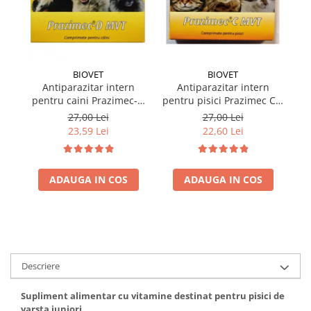
BIOVET
BIOVET
Antiparazitar intern
Antiparazitar intern
pentru caini Prazimec-D
pentru pisici Prazimec C x
MVT 4 comprimate
4 comprimate
27,00 Lei
27,00 Lei
23,59 Lei
22,60 Lei
ADAUGA IN COS
ADAUGA IN COS
Descriere
Supliment alimentar cu vitamine destinat pentru pisici de
varsta juniori.