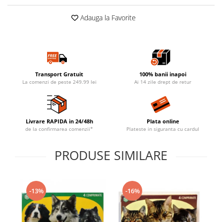
Adauga la Favorite
Transport Gratuit
100% banii inapoi
La comenzi de peste 249.99 lei
Ai 14 zile drept de retur
Livrare RAPIDA in 24/48h
Plata online
de la confirmarea comenzii*
Plateste in siguranta cu cardul
PRODUSE SIMILARE
-13%
-16%