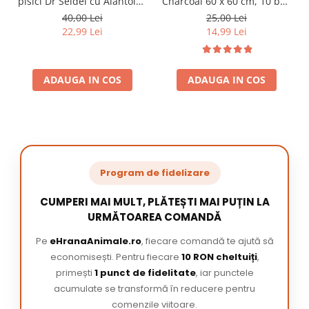
pisici Dr Seidel cu Alantoina
Charcoal 60 x 60 cm, 10 buc
220 ml
/ pachet
40,00 Lei
25,00 Lei
22,99 Lei
14,99 Lei
ADAUGA IN COS
ADAUGA IN COS
Program de fidelizare
CUMPERI MAI MULT, PLĂTEȘTI MAI PUȚIN LA
URMĂTOAREA COMANDĂ
Pe
eHranaAnimale.ro
, fiecare comandă te ajută să
economisești. Pentru fiecare
10 RON cheltuiți
,
primești
1 punct de fidelitate
, iar punctele
acumulate se transformă în reducere pentru
comenzile viitoare.