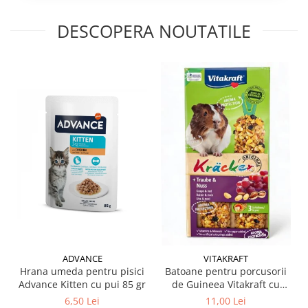
DESCOPERA NOUTATILE
ADVANCE
VITAKRAFT
Hrana umeda pentru pisici
Batoane pentru porcusorii
Advance Kitten cu pui 85 gr
de Guineea Vitakraft cu
struguri & nuci 2 buc
6,50 Lei
11,00 Lei