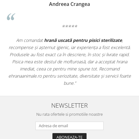
Madalina Stancea
⭐⭐⭐⭐⭐
e
,
Apreciez foarte mult faptul că pe
ehranaanimale.ro
găsesc n
lentă.
doar hrană, ci și produse din
farmacia veterinară
:
rapid.
antiparazitare, suplimente și soluții de îngrijire. Este foarte
rana
comod să pot comanda tot ce am nevoie pentru animalul me
dintr-un singur loc. Livrarea a fost rapidă, iar produsele au fos
foarte
originale și în termen. Magazin serios, bine organizat și foarte ut
pentru orice stăpân de animale.
NEWSLETTER
Nu rata ofertele si promotiile noastre