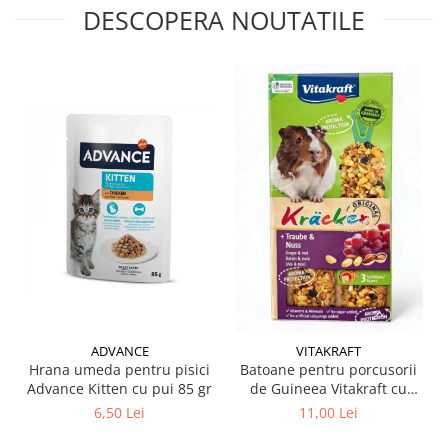
DESCOPERA NOUTATILE
ADVANCE
VITAKRAFT
Hrana umeda pentru pisici
Batoane pentru porcusorii
Advance Kitten cu pui 85 gr
de Guineea Vitakraft cu
struguri & nuci 2 buc
6,50 Lei
11,00 Lei