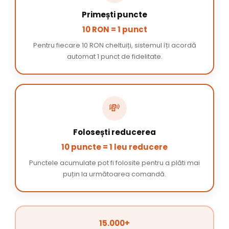
Primești puncte
10 RON = 1 punct
Pentru fiecare 10 RON cheltuiți, sistemul îți acordă
automat 1 punct de fidelitate.
💸
Folosești reducerea
10 puncte = 1 leu reducere
Punctele acumulate pot fi folosite pentru a plăti mai
puțin la următoarea comandă.
15.000+