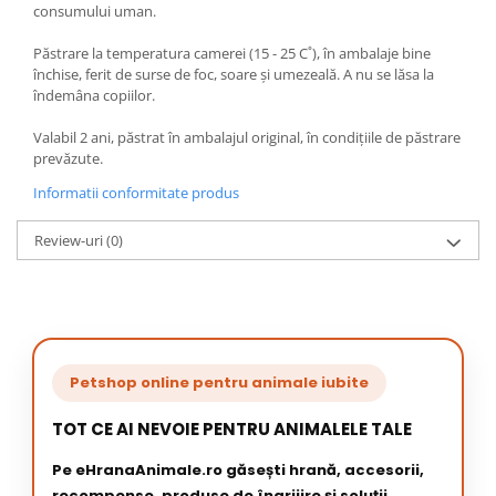
consumului uman.
Păstrare la temperatura camerei (15 - 25 C˚), în ambalaje bine
închise, ferit de surse de foc, soare şi umezeală. A nu se lăsa la
îndemâna copiilor.
Valabil 2 ani, păstrat în ambalajul original, în condiţiile de păstrare
prevăzute.
Informatii conformitate produs
Review-uri
(0)
Petshop online pentru animale iubite
TOT CE AI NEVOIE PENTRU ANIMALELE TALE
Pe eHranaAnimale.ro găsești hrană, accesorii,
recompense, produse de îngrijire și soluții