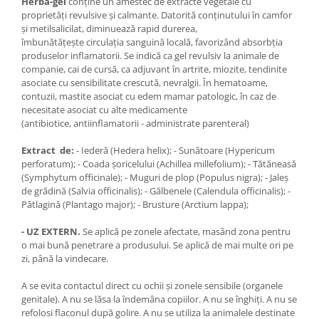
Herba-gel
conţine un amestec de extracte vegetale cu
proprietăţi revulsive şi calmante. Datorită conţinutului în camfor
şi metilsalicilat, diminuează rapid durerea,
îmbunătăţeşte circulaţia sanguină locală, favorizând absorbţia
produselor inflamatorii. Se indică ca gel revulsiv la animale de
companie, cai de cursă, ca adjuvant în artrite, miozite, tendinite
asociate cu sensibilitate crescută, nevralgii. În hematoame,
contuzii, mastite asociat cu edem mamar patologic, în caz de
necesitate asociat cu alte medicamente
(antibiotice, antiinflamatorii - administrate parenteral)
Extract de:
- Iederă (Hedera helix); - Sunătoare (Hypericum
perforatum); - Coada şoricelului (Achillea millefolium); - Tătăneasă
(Symphytum officinale); - Muguri de plop (Populus nigra); - Jaleş
de grădină (Salvia officinalis); - Gălbenele (Calendula officinalis); -
Pătlagină (Plantago major); - Brusture (Arctium lappa);
- UZ EXTERN.
Se aplică pe zonele afectate, masând zona pentru
o mai bună penetrare a produsului. Se aplică de mai multe ori pe
zi, până la vindecare.
A se evita contactul direct cu ochii şi zonele sensibile (organele
genitale). A nu se lăsa la îndemâna copiilor. A nu se înghiţi. A nu se
refolosi flaconul după golire. A nu se utiliza la animalele destinate