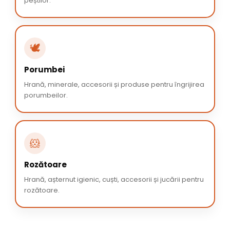
peștilor.
🕊️
Porumbei
Hrană, minerale, accesorii și produse pentru îngrijirea
porumbeilor.
🐹
Rozătoare
Hrană, așternut igienic, cuști, accesorii și jucării pentru
rozătoare.