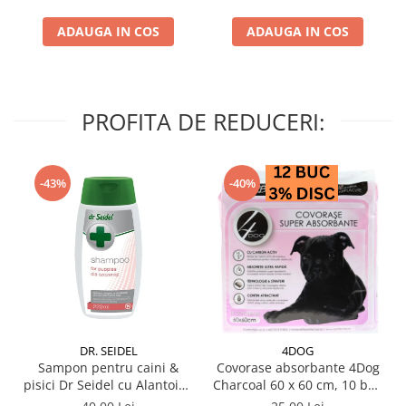
ADAUGA IN COS
ADAUGA IN COS
PROFITA DE REDUCERI:
-43%
-40%
DR. SEIDEL
4DOG
Sampon pentru caini &
Covorase absorbante 4Dog
pisici Dr Seidel cu Alantoina
Charcoal 60 x 60 cm, 10 buc
220 ml
/ pachet