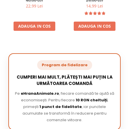
40,00 Lei
25,00 Lei
22,99 Lei
14,99 Lei
ADAUGA IN COS
ADAUGA IN COS
Program de fidelizare
CUMPERI MAI MULT, PLĂTEȘTI MAI PUȚIN LA
URMĂTOAREA COMANDĂ
Pe
eHranaAnimale.ro
, fiecare comandă te ajută să
economisești. Pentru fiecare
10 RON cheltuiți
,
primești
1 punct de fidelitate
, iar punctele
acumulate se transformă în reducere pentru
comenzile viitoare.