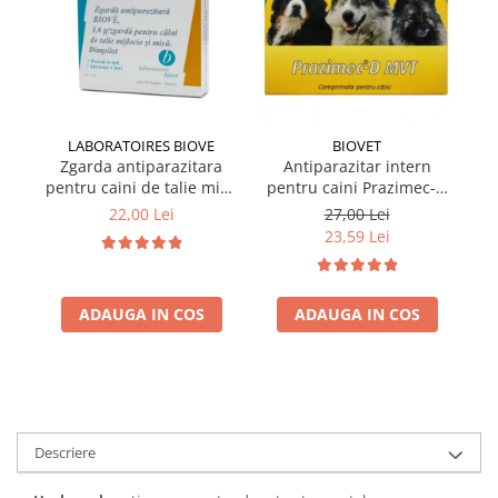
LABORATOIRES BIOVE
BIOVET
Zgarda antiparazitara
Antiparazitar intern
pentru caini de talie mica
pentru caini Prazimec-D
pe
Biove 60 cm
MVT 4 comprimate
22,00 Lei
27,00 Lei
23,59 Lei
ADAUGA IN COS
ADAUGA IN COS
Descriere