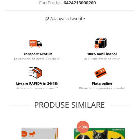
Cod Produs:
6424213000260
Adauga la Favorite
Transport Gratuit
100% banii inapoi
La comenzi de peste 249.99 lei
Ai 14 zile drept de retur
Livrare RAPIDA in 24/48h
Plata online
de la confirmarea comenzii*
Plateste in siguranta cu cardul
PRODUSE SIMILARE
-13%