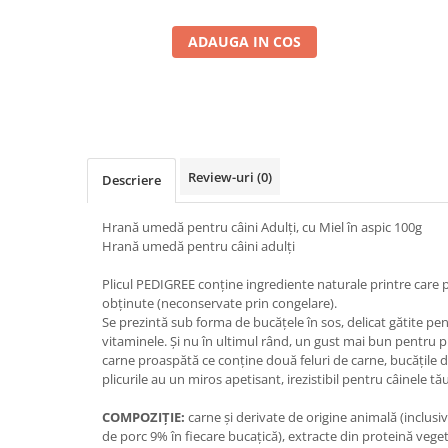
ADAUGA IN COS
Review-uri
(0)
Descriere
Hrană umedă pentru câini Adulţi, cu Miel în aspic 100g
Hrană umedă pentru câini adulţi
Plicul PEDIGREE conţine ingrediente naturale printre care
obţinute (neconservate prin congelare).
Se prezintă sub forma de bucăţele în sos, delicat gătite pen
vitaminele. Şi nu în ultimul rând, un gust mai bun pentru p
carne proaspătă ce conţine două feluri de carne, bucăţile 
plicurile au un miros apetisant, irezistibil pentru câinele tău
COMPOZIȚIE:
carne şi derivate de origine animală (inclusi
de porc 9% în fiecare bucaţică), extracte din proteină veget