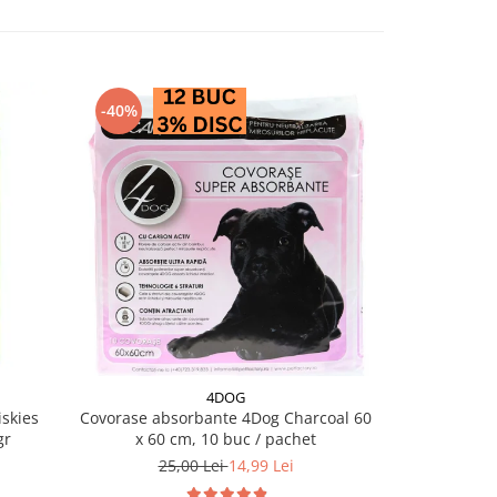
-40%
4DOG
skies
Covorase absorbante 4Dog Charcoal 60
Salam pentru 
gr
x 60 cm, 10 buc / pachet
25,00 Lei
14,99 Lei