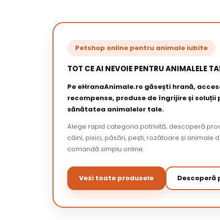
Petshop online pentru animale iubite
TOT CE AI NEVOIE PENTRU ANIMALELE TA
Pe eHranaAnimale.ro găsești hrană, acceso
recompense, produse de îngrijire și soluții
sănătatea animalelor tale.
Alege rapid categoria potrivită, descoperă pr
câini, pisici, păsări, pești, rozătoare și animale 
comandă simplu online.
Vezi toate produsele
Descoperă p