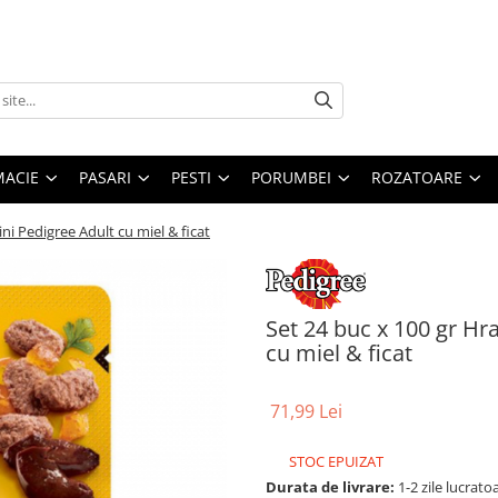
MACIE
PASARI
PESTI
PORUMBEI
ROZATOARE
i Pedigree Adult cu miel & ficat
Set 24 buc x 100 gr Hr
cu miel & ficat
71,99 Lei
STOC EPUIZAT
Durata de livrare:
1-2 zile lucrato