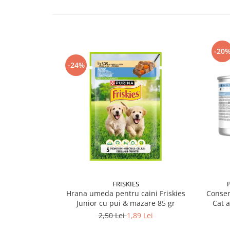
-20
-24%
FRISKIES
Hrana umeda pentru caini Friskies
Conser
Junior cu pui & mazare 85 gr
Cat 
2,50 Lei
1,89 Lei