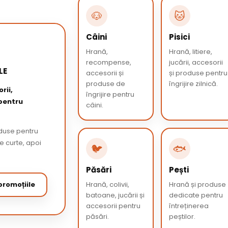
🐶
🐱
Câini
Pisici
Hrană,
Hrană, litiere,
recompense,
jucării, accesorii
LE
accesorii și
și produse pentru
produse de
îngrijire zilnică.
rii,
îngrijire pentru
 pentru
câini.
oduse pentru
de curte, apoi
🐦
🐟
Păsări
Pești
romoțiile
Hrană, colivii,
Hrană și produse
batoane, jucării și
dedicate pentru
accesorii pentru
întreținerea
păsări.
peștilor.