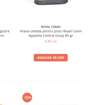
ROYAL CANIN
grijire
Hrana umeda pentru pisici Royal Canin
Hrana ume
 x 13 cm
Appetite Control Gravy 85 gr
Ag
8,00 Lei
ADAUGA IN COS
-38%