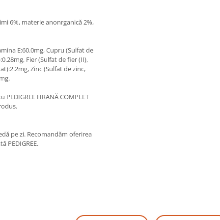
imi 6%, materie anonrganică 2%,
itamina E:60.0mg, Cupru (Sulfat de
.28mg, Fier (Sulfat de fier (II),
:2.2mg, Zinc (Sulfat de zinc,
0mg.
C cu PEDIGREE HRANĂ COMPLET
rodus.
medă pe zi. Recomandăm oferirea
ată PEDIGREE.