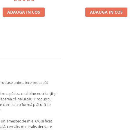
ADAUGA IN COS
ADAUGA IN COS
 produse animaliere proaspăt
tru a păstra mai bine nutrienţii şi
lăcerea câinelui tău. Produs cu
de carne au o formă plăcută iar
.
v un amestec de miel 6% şi ficat
ală, cereale, minerale, derivate