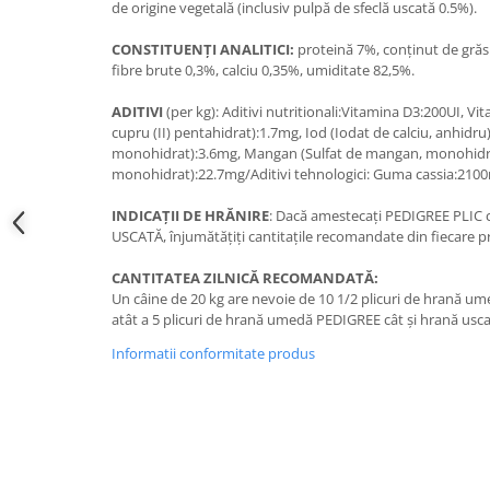
de origine vegetală (inclusiv pulpă de sfeclă uscată 0.5%).
CONSTITUENȚI ANALITICI:
proteină 7%, conţinut de grăs
fibre brute 0,3%, calciu 0,35%, umiditate 82,5%.
ADITIVI
(per kg): Aditivi nutritionali:Vitamina D3:200UI, V
cupru (II) pentahidrat):1.7mg, Iod (Iodat de calciu, anhidru):0
monohidrat):3.6mg, Mangan (Sulfat de mangan, monohidrat)
monohidrat):22.7mg/Aditivi tehnologici: Guma cassia:210
INDICAȚII DE HRĂNIRE
: Dacă amestecaţi PEDIGREE PLI
USCATĂ, înjumătăţiţi cantitaţile recomandate din fiecare p
CANTITATEA ZILNICĂ RECOMANDATĂ:
Un câine de 20 kg are nevoie de 10 1/2 plicuri de hrană u
atât a 5 plicuri de hrană umedă PEDIGREE cât şi hrană usc
Informatii conformitate produs