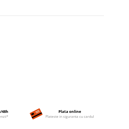
4/48h
Plata online
nzii*
Plateste in siguranta cu cardul