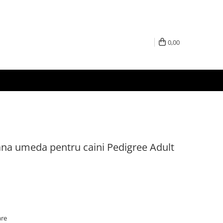
0,00
ana umeda pentru caini Pedigree Adult
are