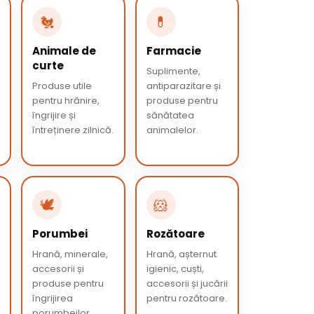
🐔
💊
Animale de
Farmacie
curte
Suplimente,
Produse utile
antiparazitare și
pentru hrănire,
produse pentru
îngrijire și
sănătatea
întreținere zilnică.
animalelor.
🕊️
🐹
Porumbei
Rozătoare
Hrană, minerale,
Hrană, așternut
accesorii și
igienic, cuști,
produse pentru
accesorii și jucării
îngrijirea
pentru rozătoare.
porumbeilor.