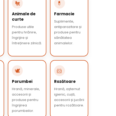
🐔
💊
Animale de
Farmacie
curte
Suplimente,
Produse utile
antiparazitare și
pentru hrănire,
produse pentru
îngrijire și
sănătatea
întreținere zilnică.
animalelor.
🕊️
🐹
Porumbei
Rozătoare
Hrană, minerale,
Hrană, așternut
accesorii și
igienic, cuști,
produse pentru
accesorii și jucării
îngrijirea
pentru rozătoare.
porumbeilor.