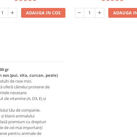
ADAUGA IN COS
ADAUGA IN
00 gr
os (pui, vita, curcan, peste)
dulti de rase mici.
ă oferă câinelui proteine ​​de
entele necesare.
t de vitamine (A, D3, E) și
alului tău de companie.
și blanii animalului
 clasă premium cu drepturi
nție de cei mai importanți
hranei pentru animale de