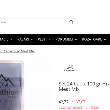
MACIE
PASARI
PESTI
PORUMBEI
ROZATOARE
ini Carpathian Meat Mix
Set 24 buc x 100 gr H
Meat Mix
42,77 Lei
37,67 Lei
Economisesti:
5,10
Lei