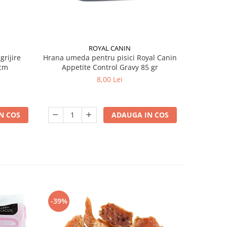
ROYAL CANIN
grijire
Hrana umeda pentru pisici Royal Canin
Hrana ume
 x 13 cm
Appetite Control Gravy 85 gr
Ag
8,00 Lei
N COS
ADAUGA IN COS
-39%