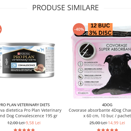
PRODUSE SIMILARE
%
-40%
PRO PLAN VETERINARY DIETS
4DOG
va dietetica Pro Plan Veterinary
Covorase absorbante 4Dog Char
and Dog Convalescence 195 gr
x 60 cm, 10 buc / pachet
12,00 Lei
9,58 Lei
25,00 Lei
14,99 Lei