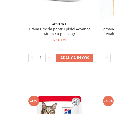
ADVANCE
Hrana umeda pentru pisici Advance
Batoane
Kitten cu pui 85 gr
Vita
6,50 Lei
ADAUGA IN COS
-43%
-43%