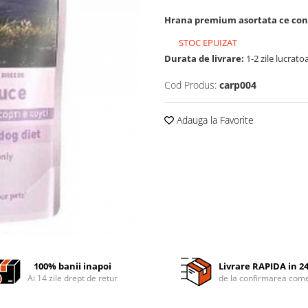
Hrana premium asortata ce contin
STOC EPUIZAT
Durata de livrare:
1-2 zile lucrato
Cod Produs:
carp004
Adauga la Favorite
100% banii inapoi
Livrare RAPIDA in 2
Ai 14 zile drept de retur
de la confirmarea come