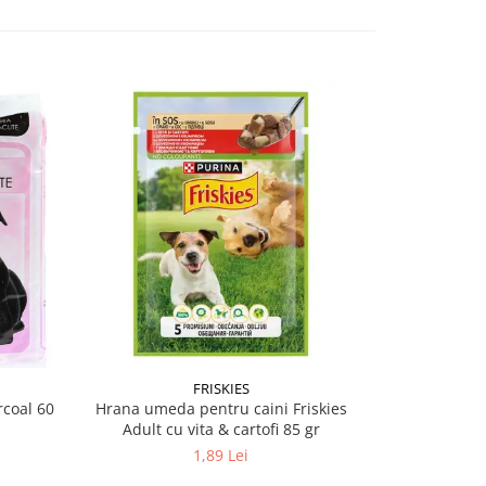
-28%
FRISKIES
PRO PL
coal 60
Hrana umeda pentru caini Friskies
Conserva diet
Adult cu vita & cartofi 85 gr
EN Ga
1,89 Lei
18