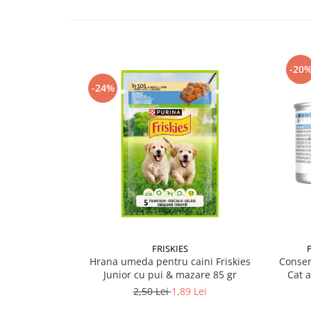
-20
-24%
FRISKIES
Hrana umeda pentru caini Friskies
Conser
Junior cu pui & mazare 85 gr
Cat 
2,50 Lei
1,89 Lei