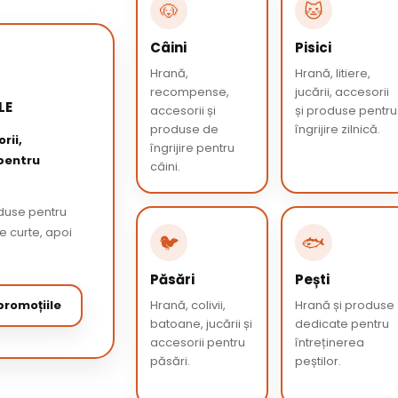
🐶
🐱
Câini
Pisici
Hrană,
Hrană, litiere,
recompense,
jucării, accesorii
LE
accesorii și
și produse pentru
produse de
îngrijire zilnică.
rii,
îngrijire pentru
 pentru
câini.
oduse pentru
de curte, apoi
🐦
🐟
Păsări
Pești
romoțiile
Hrană, colivii,
Hrană și produse
batoane, jucării și
dedicate pentru
accesorii pentru
întreținerea
păsări.
peștilor.