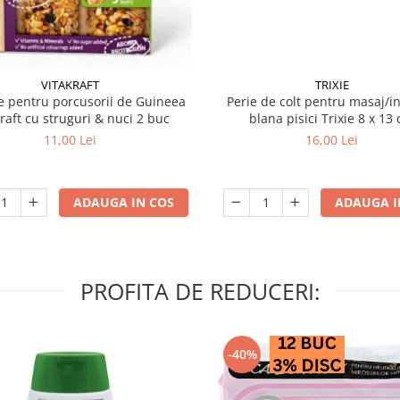
VITAKRAFT
TRIXIE
 pentru porcusorii de Guineea
Perie de colt pentru masaj/in
kraft cu struguri & nuci 2 buc
blana pisici Trixie 8
11,00 Lei
16,00 Lei
ADAUGA IN COS
ADAUGA I
PROFITA DE REDUCERI:
-40%