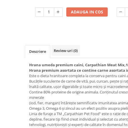
ADAUGA IN COS
Review-uri
(0)
Descriere
Hrana umeda premium caini, Carpathian Meat Mix,1
Hrana premium asortata ce contine carne asortata in s
Este o dieta hranitoare completa la conserva pentru caini a
Bucățile suculente de carne de vită, pui, curcan, pește și raț
înaltă calitate, ușor digerabile și toate micro și macroelem
Contine 80% proteine ​​de origine animala. Conținutul crescu
minerale
(iod, fier, mangan) întărește semnificativ imunitatea anim
Omega 3, Omega 6 și zincul au un efect pozitiv asupra pielii 
Linia de furaje a TM „Carpathian Pet Food” este o rație de
depline, fiecare tip fiind creat individual și selectat cu ate
tehnologi, nutriționiști și experți de calitate în domeniul 