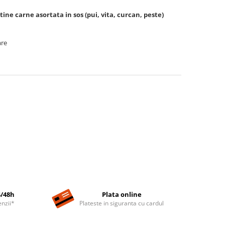
e carne asortata in sos (pui, vita, curcan, peste)
are
4/48h
Plata online
nzii*
Plateste in siguranta cu cardul