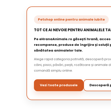
Petshop online pentru animale iubite
TOT CE AI NEVOIE PENTRU ANIMALELE TA
Pe eHranaAnimale.ro găsești hrană, acceso
recompense, produse de îngrijire și soluții
sănătatea animalelor tale.
Alege rapid categoria potrivită, descoperă pr
câini, pisici, păsări, pești, rozătoare și animale 
comandă simplu online.
Vezi toate produsele
Descoperă p