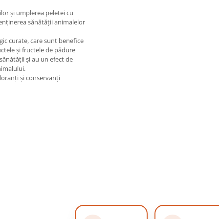
ilor și umplerea peletei cu
enținerea sănătății animalelor
gic curate, care sunt benefice
ructele și fructele de pădure
sănătății și au un efect de
nimalului.
loranți și conservanți