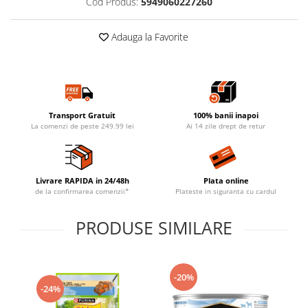
Cod Produs:
5949060227260
Adauga la Favorite
Transport Gratuit
100% banii inapoi
La comenzi de peste 249.99 lei
Ai 14 zile drept de retur
Livrare RAPIDA in 24/48h
Plata online
de la confirmarea comenzii*
Plateste in siguranta cu cardul
PRODUSE SIMILARE
-20%
-24%