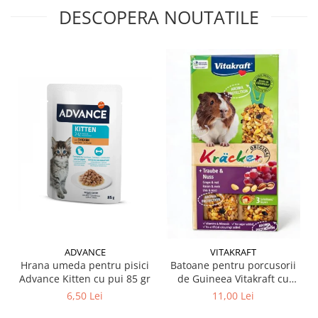
DESCOPERA NOUTATILE
ADVANCE
VITAKRAFT
Hrana umeda pentru pisici
Batoane pentru porcusorii
Advance Kitten cu pui 85 gr
de Guineea Vitakraft cu
struguri & nuci 2 buc
6,50 Lei
11,00 Lei