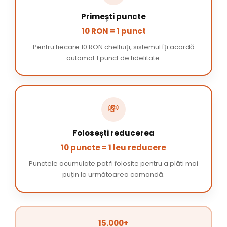
Primești puncte
10 RON = 1 punct
Pentru fiecare 10 RON cheltuiți, sistemul îți acordă
automat 1 punct de fidelitate.
💸
Folosești reducerea
10 puncte = 1 leu reducere
Punctele acumulate pot fi folosite pentru a plăti mai
puțin la următoarea comandă.
15.000+