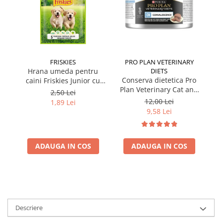
FRISKIES
PRO PLAN VETERINARY
Hrana umeda pentru
DIETS
Conserva dietetica Pro
caini Friskies Junior cu
cai
Plan Veterinary Cat and
pui & mazare 85 gr
2,50 Lei
Dog Convalescence 195
12,00 Lei
1,89 Lei
gr
9,58 Lei
ADAUGA IN COS
ADAUGA IN COS
Descriere