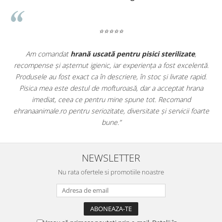
⭐⭐⭐⭐⭐
te
,
Apreciez foarte mult faptul că pe
ehranaanimale.ro
găsesc 
elentă.
doar hrană, ci și produse din
farmacia veterinară
:
 rapid.
antiparazitare, suplimente și soluții de îngrijire. Este foarte
hrana
comod să pot comanda tot ce am nevoie pentru animalul me
d
dintr-un singur loc. Livrarea a fost rapidă, iar produsele au fos
 foarte
originale și în termen. Magazin serios, bine organizat și foarte u
pentru orice stăpân de animale.
NEWSLETTER
Nu rata ofertele si promotiile noastre