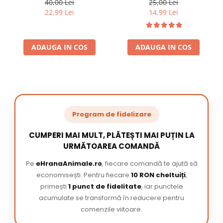
40,00 Lei
25,00 Lei
22,99 Lei
14,99 Lei
ADAUGA IN COS
ADAUGA IN COS
Program de fidelizare
CUMPERI MAI MULT, PLĂTEȘTI MAI PUȚIN LA
URMĂTOAREA COMANDĂ
Pe
eHranaAnimale.ro
, fiecare comandă te ajută să
economisești. Pentru fiecare
10 RON cheltuiți
,
primești
1 punct de fidelitate
, iar punctele
acumulate se transformă în reducere pentru
comenzile viitoare.