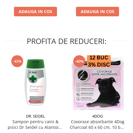
ADAUGA IN COS
ADAUGA IN COS
PROFITA DE REDUCERI:
-43%
-40%
DR. SEIDEL
4DOG
Sampon pentru caini &
Covorase absorbante 4Dog
pisici Dr Seidel cu Alantoina
Charcoal 60 x 60 cm, 10 buc
220 ml
/ pachet