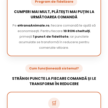
Program de fidelizare
CUMPERI MAI MULT, PLĂTEȘTI MAI PUȚIN LA
URMĂTOAREA COMANDĂ
Pe
eHranaAnimale.ro
, fiecare comandă te ajută să
economisești. Pentru fiecare
10 RON cheltuiți
,
primești
1 punct de fidelitate
, iar punctele
acumulate se transformă în reducere pentru
comenzile viitoare.
Cum funcționează sistemul?
STRÂNGI PUNCTE LA FIECARE COMANDĂ ȘI LE
TRANSFORMI ÎN REDUCERE
🛒