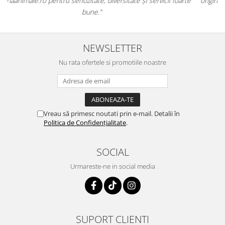
e
originale și în termen. Magazin serios, bine organizat și foarte util
t
pentru orice stăpân de animale.
NEWSLETTER
Nu rata ofertele si promotiile noastre
Vreau să primesc noutati prin e-mail. Detalii în
Politica de Confidențialitate
.
SOCIAL
Urmareste-ne in social media
SUPORT CLIENTI