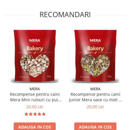
RECOMANDARI
MERA
MERA
Recompense pentru caini
Recompense pentru caini
Mera Mini rulouri cu pui,
Junior Mera oase cu miel &
vita & peste 1 kg
orez 1 kg
20,00 Lei
20,00 Lei
ADAUGA IN COS
ADAUGA IN COS