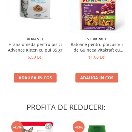
ADVANCE
VITAKRAFT
Hrana umeda pentru pisici
Batoane pentru porcusorii
Advance Kitten cu pui 85 gr
de Guineea Vitakraft cu
struguri & nuci 2 buc
6,50 Lei
11,00 Lei
ADAUGA IN COS
ADAUGA IN COS
PROFITA DE REDUCERI:
-43%
-43%