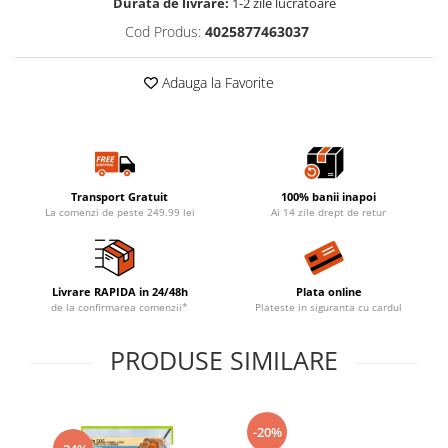
Durata de livrare:
1-2 zile lucratoare
Cod Produs:
4025877463037
Adauga la Favorite
Transport Gratuit
100% banii inapoi
La comenzi de peste 249.99 lei
Ai 14 zile drept de retur
Livrare RAPIDA in 24/48h
Plata online
de la confirmarea comenzii*
Plateste in siguranta cu cardul
PRODUSE SIMILARE
-20%