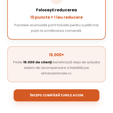
Folosești reducerea
10 puncte = 1 leu reducere
Punctele acumulate pot fi folosite pentru a plăti mai
puțin la următoarea comandă.
15.000+
Peste
15.000 de clienți
beneficiază deja de actualul
sistem de recompensare a fidelității pe
eHranaAnimale.ro.
ÎNCEPE CUMPĂRĂTURILE ACUM