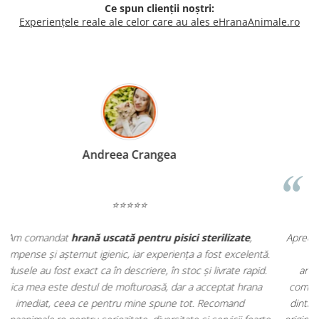
Ce spun clienții noștri:
Experiențele reale ale celor care au ales eHranaAnimale.ro
Madalina Stancea
⭐⭐⭐⭐⭐
Apreciez foarte mult faptul că pe
ehranaanimale.ro
găsesc nu
.
doar hrană, ci și produse din
farmacia veterinară
:
antiparazitare, suplimente și soluții de îngrijire. Este foarte
comod să pot comanda tot ce am nevoie pentru animalul meu
m
dintr-un singur loc. Livrarea a fost rapidă, iar produsele au fost