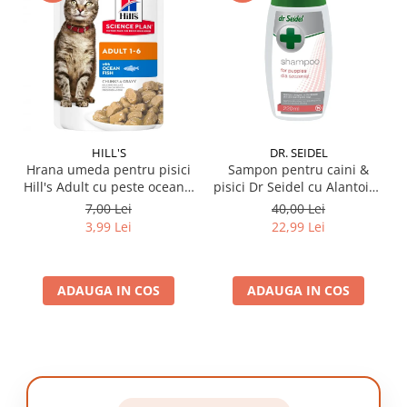
HILL'S
DR. SEIDEL
Hrana umeda pentru pisici
Sampon pentru caini &
Hill's Adult cu peste oceanic
pisici Dr Seidel cu Alantoina
85 gr
220 ml
7,00 Lei
40,00 Lei
3,99 Lei
22,99 Lei
ADAUGA IN COS
ADAUGA IN COS