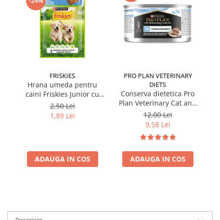
-24%
FRISKIES
PRO PLAN VETERINARY
Hrana umeda pentru
DIETS
Conserva dietetica Pro
caini Friskies Junior cu
Plan Veterinary Cat and
pui & mazare 85 gr
2,50 Lei
Dog Convalescence 195
12,00 Lei
1,89 Lei
gr
9,58 Lei
ADAUGA IN COS
ADAUGA IN COS