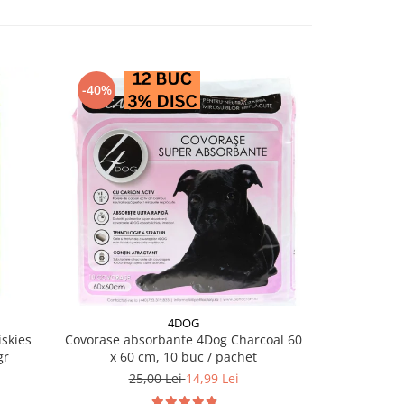
-40%
-28%
4DOG
PRO PL
skies
Covorase absorbante 4Dog Charcoal 60
Conserva diet
gr
x 60 cm, 10 buc / pachet
EN Ga
25,00 Lei
14,99 Lei
18