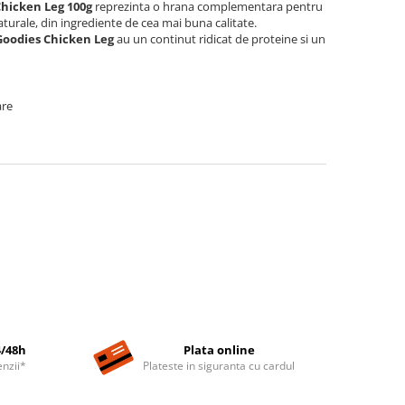
icken Leg 100g
reprezinta o hrana complementara pentru
naturale, din ingrediente de cea mai buna calitate.
oodies Chicken Leg
au un continut ridicat de proteine si un
are
4/48h
Plata online
nzii*
Plateste in siguranta cu cardul