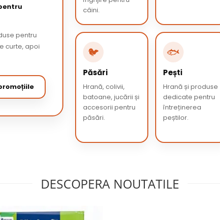
 pentru
câini.
oduse pentru
de curte, apoi
🐦
🐟
Păsări
Pești
romoțiile
Hrană, colivii,
Hrană și produse
batoane, jucării și
dedicate pentru
accesorii pentru
întreținerea
păsări.
peștilor.
DESCOPERA NOUTATILE