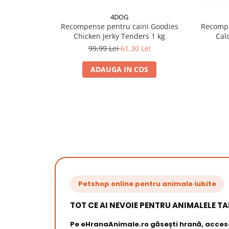
4DOG
Recompense pentru caini Goodies
Recompe
Chicken Jerky Tenders 1 kg
Cal
99,99 Lei
61,30 Lei
ADAUGA IN COS
Petshop online pentru animale iubite
TOT CE AI NEVOIE PENTRU ANIMALELE TA
Pe eHranaAnimale.ro găsești hrană, acceso