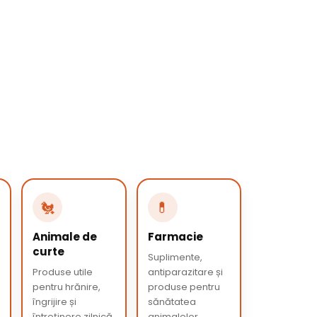
🐔
💊
Animale de
Farmacie
curte
Suplimente,
Produse utile
antiparazitare și
pentru hrănire,
produse pentru
îngrijire și
sănătatea
întreținere zilnică.
animalelor.