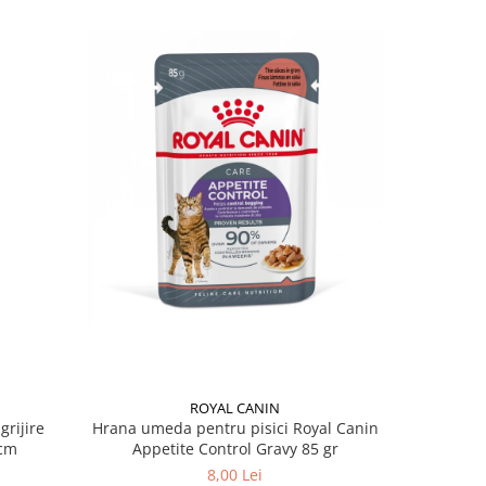
ROYAL CANIN
grijire
Hrana umeda pentru pisici Royal Canin
Hrana ume
 x 13 cm
Appetite Control Gravy 85 gr
Ag
8,00 Lei