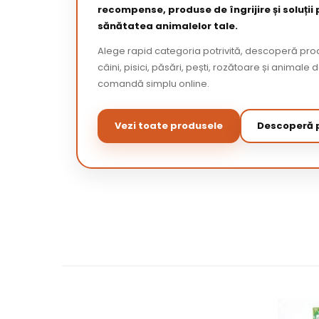
recompense, produse de îngrijire și soluții
sănătatea animalelor tale.
Alege rapid categoria potrivită, descoperă pr
câini, pisici, păsări, pești, rozătoare și animale 
comandă simplu online.
Vezi toate produsele
Descoperă p