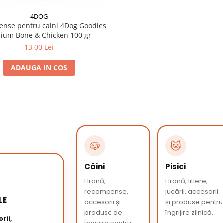
4DOG
nse pentru caini 4Dog Goodies
cium Bone & Chicken 100 gr
13,00 Lei
ADAUGA IN COS
🐶
🐱
Câini
Pisici
Hrană,
Hrană, litiere,
recompense,
jucării, accesorii
LE
accesorii și
și produse pentru
produse de
îngrijire zilnică.
rii,
îngrijire pentru