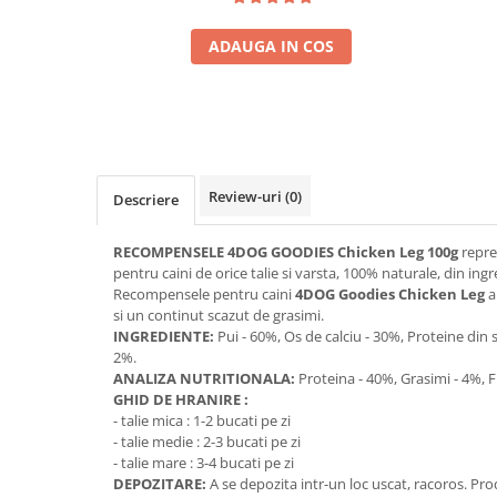
ADAUGA IN COS
Review-uri
(0)
Descriere
RECOMPENSELE 4DOG GOODIES Chicken Leg 100g
repre
pentru caini de orice talie si varsta, 100% naturale, din ing
Recompensele pentru caini
4DOG Goodies Chicken Leg
a
si un continut scazut de grasimi.
INGREDIENTE:
Pui - 60%, Os de calciu - 30%, Proteine din so
2%.
ANALIZA NUTRITIONALA:
Proteina - 40%, Grasimi - 4%, F
GHID DE HRANIRE :
- talie mica : 1-2 bucati pe zi
- talie medie : 2-3 bucati pe zi
- talie mare : 3-4 bucati pe zi
DEPOZITARE:
A se depozita intr-un loc uscat, racoros. Pr