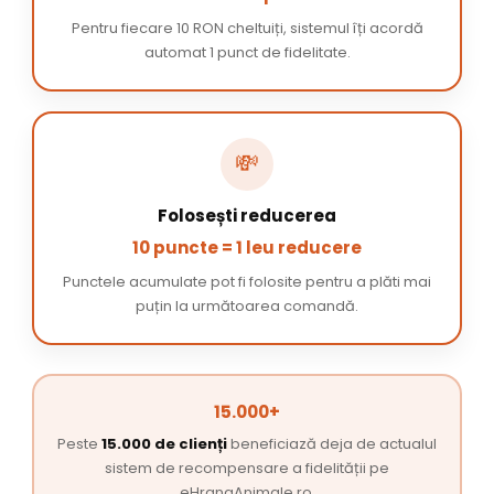
Pentru fiecare 10 RON cheltuiți, sistemul îți acordă
automat 1 punct de fidelitate.
💸
Folosești reducerea
10 puncte = 1 leu reducere
Punctele acumulate pot fi folosite pentru a plăti mai
puțin la următoarea comandă.
15.000+
Peste
15.000 de clienți
beneficiază deja de actualul
sistem de recompensare a fidelității pe
eHranaAnimale.ro.