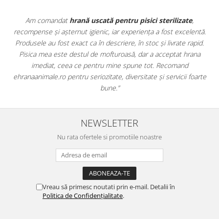
ate
,
Apreciez foarte mult faptul că pe
ehranaanimale.ro
găsesc
celentă.
doar hrană, ci și produse din
farmacia veterinară
:
 rapid.
antiparazitare, suplimente și soluții de îngrijire. Este foarte
 hrana
comod să pot comanda tot ce am nevoie pentru animalul m
nd
dintr-un singur loc. Livrarea a fost rapidă, iar produsele au fo
i foarte
originale și în termen. Magazin serios, bine organizat și foarte 
pentru orice stăpân de animale.
NEWSLETTER
Nu rata ofertele si promotiile noastre
Vreau să primesc noutati prin e-mail. Detalii în
Politica de Confidențialitate
.