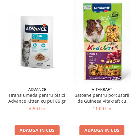
ADVANCE
VITAKRAFT
Hrana umeda pentru pisici
Batoane pentru porcusorii
Advance Kitten cu pui 85 gr
de Guineea Vitakraft cu
struguri & nuci 2 buc
6,50 Lei
11,00 Lei
ADAUGA IN COS
ADAUGA IN COS