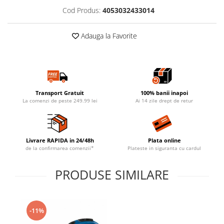
Cod Produs:
4053032433014
Adauga la Favorite
Transport Gratuit
100% banii inapoi
La comenzi de peste 249.99 lei
Ai 14 zile drept de retur
Livrare RAPIDA in 24/48h
Plata online
de la confirmarea comenzii*
Plateste in siguranta cu cardul
PRODUSE SIMILARE
-11%