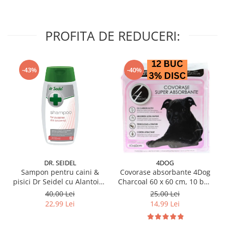
PROFITA DE REDUCERI:
-43%
-40%
DR. SEIDEL
4DOG
Sampon pentru caini &
Covorase absorbante 4Dog
pisici Dr Seidel cu Alantoina
Charcoal 60 x 60 cm, 10 buc
220 ml
/ pachet
40,00 Lei
25,00 Lei
22,99 Lei
14,99 Lei