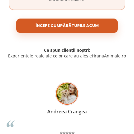
ÎNCEPE CUMPĂRĂTURILE ACUM
Ce spun clienții noștri:
Experiențele reale ale celor care au ales eHranaAnimale.ro
Madalina Stancea
⭐⭐⭐⭐⭐