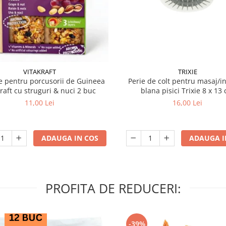
VITAKRAFT
TRIXIE
 pentru porcusorii de Guineea
Perie de colt pentru masaj/in
kraft cu struguri & nuci 2 buc
blana pisici Trixie 8
11,00 Lei
16,00 Lei
ADAUGA IN COS
ADAUGA I
PROFITA DE REDUCERI:
-39%