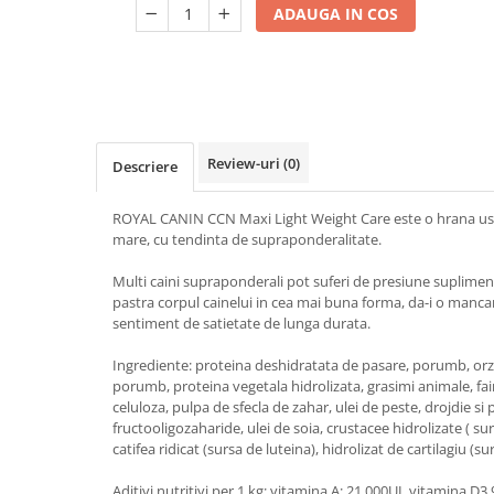
ADAUGA IN COS
Review-uri
(0)
Descriere
ROYAL CANIN CCN Maxi Light Weight Care este o hrana uscat
mare, cu tendinta de supraponderalitate.
Multi caini supraponderali pot suferi de presiune supliment
pastra corpul cainelui in cea mai buna forma, da-i o mancar
sentiment de satietate de lunga durata.
Ingrediente: proteina deshidratata de pasare, porumb, orz,
porumb, proteina vegetala hidrolizata, grasimi animale, f
celuloza, pulpa de sfecla de zahar, ulei de peste, drojdie si 
fructooligozaharide, ulei de soia, crustacee hidrolizate ( s
catifea ridicat (sursa de luteina), hidrolizat de cartilagiu (su
Aditivi nutritivi per 1 kg: vitamina A: 21 000UI, vitamina D3 9