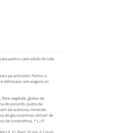
a pentru caini adulti de talie
ara pe articulatii. Pentru a
e delicioasa care asigura un
 fibre vegetale, gluten de
aina de porumb, pudra de
parti ale acestora, minerale,
ursa de glucozamina), extract de
rsa de condroitina). * L.I.P.
00 UI, E1 (fier): 35 mg, E 2 (iod)