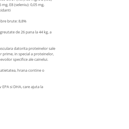
6 mg, E8 (seleniu): 0,05 mg,
xidanti
fibre brute: 8,8%
 greutate de 26 pana la 44 kg, a
sculara datorita proteinelor sale
r prime, in special a proteinelor,
voilor specifice ale cainelui.
satietatea, hrana contine o
 EPA si DHA, care ajuta la