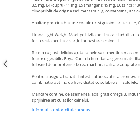
3,5 mg, E4 (cupru) 11 mg, E5 (mangan): 45 mg, E6 (zinc) : 13
clinoptilolit de origine sedimentara: 5 g, conservanti, antio
Analiza: proteina bruta: 27%, uleiuri si grasimi brute: 11%, 
Hrana Light Weight Maxi, potrivita pentru caini adulti cu o
fost creata pentru a sprijini bunastarea cainelui.
Reteta cu gust delicios ajuta cainele sa-si mentina masa mu
foarte digerabile. Royal Canin ia in serios alegerea materiilo
folosind doar proteine ​​de cea mai buna calitate adaptate ne
Pentru a asigura tranzitul intestinal adecvat si a promova 
combinatie optima de fibre dietetice solubile si insolubile.
Mancare contine, de asemenea, acizi grasi omega 3, inclusiv
sprijinirea articulatiilor cainelui.
Informatii conformitate produs