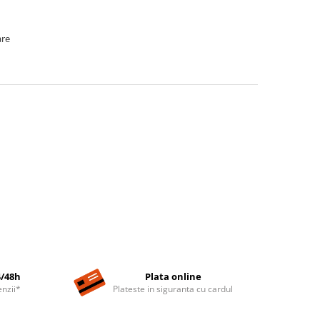
are
4/48h
Plata online
nzii*
Plateste in siguranta cu cardul