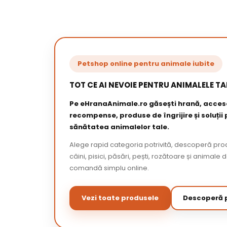
Petshop online pentru animale iubite
TOT CE AI NEVOIE PENTRU ANIMALELE TA
Pe eHranaAnimale.ro găsești hrană, acceso
recompense, produse de îngrijire și soluții
sănătatea animalelor tale.
Alege rapid categoria potrivită, descoperă pr
câini, pisici, păsări, pești, rozătoare și animale 
comandă simplu online.
Vezi toate produsele
Descoperă p