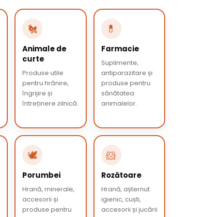
🐔
💊
Animale de
Farmacie
curte
Suplimente,
Produse utile
antiparazitare și
pentru hrănire,
produse pentru
îngrijire și
sănătatea
întreținere zilnică.
animalelor.
🕊️
🐹
Porumbei
Rozătoare
Hrană, minerale,
Hrană, așternut
accesorii și
igienic, cuști,
produse pentru
accesorii și jucării