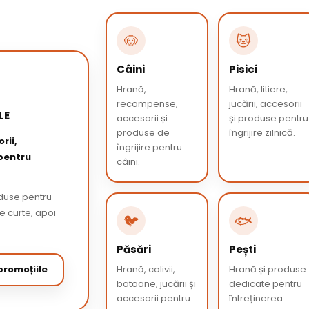
🐶
🐱
Câini
Pisici
Hrană,
Hrană, litiere,
recompense,
jucării, accesorii
LE
accesorii și
și produse pentru
produse de
îngrijire zilnică.
rii,
îngrijire pentru
 pentru
câini.
oduse pentru
de curte, apoi
🐦
🐟
Păsări
Pești
romoțiile
Hrană, colivii,
Hrană și produse
batoane, jucării și
dedicate pentru
accesorii pentru
întreținerea