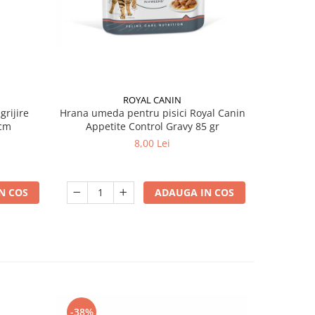
ROYAL CANIN
grijire
Hrana umeda pentru pisici Royal Canin
Hrana ume
 x 13 cm
Appetite Control Gravy 85 gr
Ag
8,00 Lei
N COS
ADAUGA IN COS
-38%