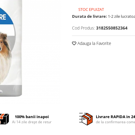
STOC EPUIZAT
Durata de livrare:
1-2 zile lucrato
Cod Produs:
3182550852364
Adauga la Favorite
100% banii inapoi
Livrare RAPIDA in 2
Ai 14 zile drept de retur
de la confirmarea come