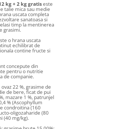
2 kg + 2 kg gratis
este
de talie mica sau medie
e hrana uscata completa
ezvoltare sanatoasa si
elasi timp la mentinerea
e grasimi.
ste o hrana uscata
tinut echilibrat de
ionala contine fructe si
unt concepute din
ate pentru o nutritie
a de companie.
, ovaz 22 %, grasime de
ie de bere, ficat de pui
 %, mazare 1 %, patrunjel
 0,4 % (Ascophyllum
e condroitina (160
ucto-oligozaharide (80
i (40 mg/kg).
%; grasime brute 15.00%;