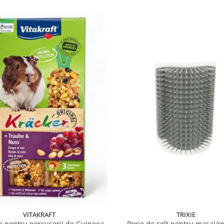
VITAKRAFT
TRIXIE
 pentru porcusorii de Guineea
Perie de colt pentru masaj/in