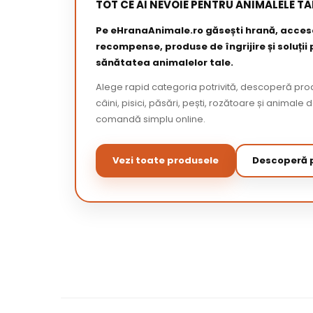
TOT CE AI NEVOIE PENTRU ANIMALELE TA
Pe eHranaAnimale.ro găsești hrană, acceso
recompense, produse de îngrijire și soluții
sănătatea animalelor tale.
Alege rapid categoria potrivită, descoperă pr
câini, pisici, păsări, pești, rozătoare și animale 
comandă simplu online.
Vezi toate produsele
Descoperă p