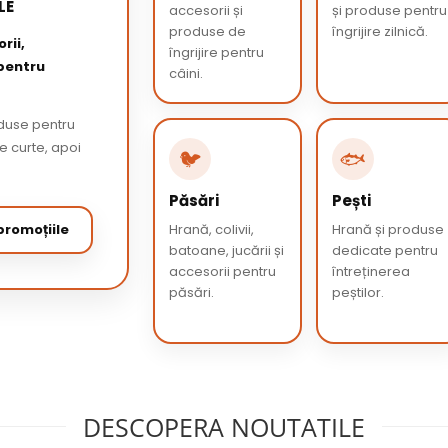
LE
accesorii și
și produse pentru
produse de
îngrijire zilnică.
rii,
îngrijire pentru
 pentru
câini.
oduse pentru
de curte, apoi
🐦
🐟
Păsări
Pești
romoțiile
Hrană, colivii,
Hrană și produse
batoane, jucării și
dedicate pentru
accesorii pentru
întreținerea
păsări.
peștilor.
DESCOPERA NOUTATILE