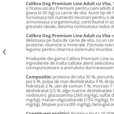
Calibra Dog Premium Line Adult cu Vita, 1
o hrana uscata Premium pentru caini adulti 
(pana la 30 Kg) cu carne de vita. Acest tip d
furnizeaza toti nutrientii necesari pentru o d
armonioasa a organismului, contribuind in ac
greutatii ideale, datorita continutului redus d
Calibra Dog Premium Line Adult cu Vita
e
delicioasa pe baza de carne de vita, cu un con
proteine, vitamine si minerale. Formula nutri
legume pentru intarirea sistemului imunitar.
Produsele din gama Calibra Premium Line s
ingrediente de inalta calitate atent selection
corespunzatoare a animalului dumneavoastr
Compozitie:
proteina din vita 30 %, porumb
pui 6 %, pulpa de mar deshidratata 3 %, drojd
hidrolizat 2 %, ulei de somon 1 %, morcovi 1
deshidratat 0,5 %, alge marine deshidratate
nodosum), glucozamina (260 mg/kg), sulfat d
mg/kg), manan-oligozaharide (150 mg/kg), fr
mg/kg), Mojave yucca (80 mg/kg), beta-glucan
Constitueni analitici:
Proteina bruta 26.00