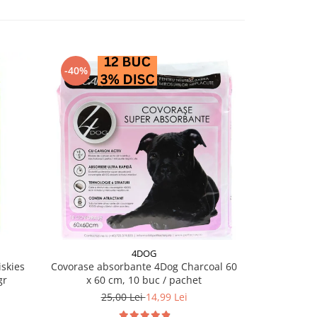
-40%
4DOG
skies
Covorase absorbante 4Dog Charcoal 60
Salam pentru 
gr
x 60 cm, 10 buc / pachet
25,00 Lei
14,99 Lei