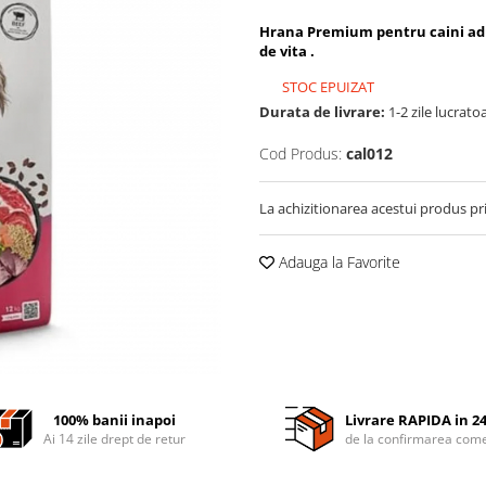
Hrana Premium pentru caini adul
de vita .
STOC EPUIZAT
Durata de livrare:
1-2 zile lucrato
Cod Produs:
cal012
La achizitionarea acestui produs pr
Adauga la Favorite
100% banii inapoi
Livrare RAPIDA in 2
Ai 14 zile drept de retur
de la confirmarea come