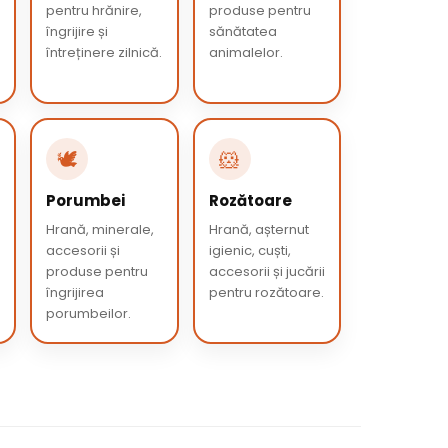
pentru hrănire,
produse pentru
îngrijire și
sănătatea
întreținere zilnică.
animalelor.
🕊️
🐹
Porumbei
Rozătoare
Hrană, minerale,
Hrană, așternut
accesorii și
igienic, cuști,
produse pentru
accesorii și jucării
îngrijirea
pentru rozătoare.
porumbeilor.