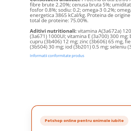
fibre brute 2.20%; cenusa bruta 5%; umiditat
fosfor 0.8%; sodiu: 0.2; omega-3 0.2%; omeg
energetica 3865 kCal/kg. Proteina de origine
total de proteine: 75.00%.
Aditivi nutritionali:
vitamina A(3a672a) 120
(3a671) 1000UI; vitamina E (3a700) 300 mg; b
cupru (3b406) 12 mg; zinc (3b606) 65 mg, f
(3b504) 30 mg; iod (3b201) 0.5 mg; seleniu 
Informatii conformitate produs
Petshop online pentru animale iubite