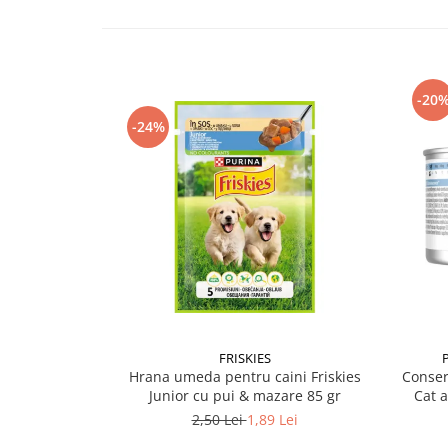
-20
-24%
FRISKIES
Hrana umeda pentru caini Friskies
Conser
Junior cu pui & mazare 85 gr
Cat 
2,50 Lei
1,89 Lei