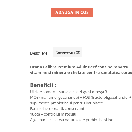
ADAUGA IN COS
Review-uri
(0)
Descriere
Hrana Calibra Premium Adult Beef contine raportul i
vitamine si minerale chelate pentru sanatatea corpo
Beneficii :
Ulei de somon – sursa de acizi grasi omega 3
MOS (manan-oligozaharide) + FOS (fructo-oligozaharide) + 
suplimente prebiotice si pentru imunitate
Fara soia, coloranti, conservanti
Yucca – controlul mirosului
Alge marine – sursa naturala de prebiotice si iod