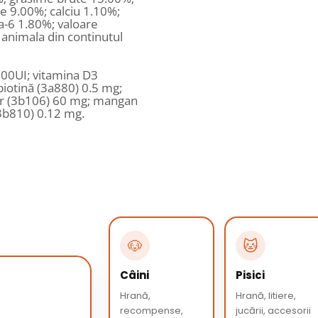
e 9.00%; calciu 1.10%;
a-6 1.80%; valoare
 animala din continutul
00UI; vitamina D3
iotină (3a880) 0.5 mg;
ier (3b106) 60 mg; mangan
(3b810) 0.12 mg.
🐶
🐱
Câini
Pisici
Hrană,
Hrană, litiere,
recompense,
jucării, accesorii