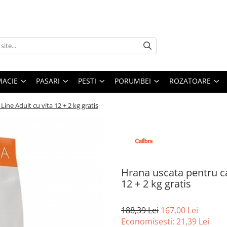
MACIE
PASARI
PESTI
PORUMBEI
ROZATOARE
ine Adult cu vita 12 + 2 kg gratis
Hrana uscata pentru ca
12 + 2 kg gratis
188,39 Lei
167,00 Lei
Economisesti:
21,39
Lei