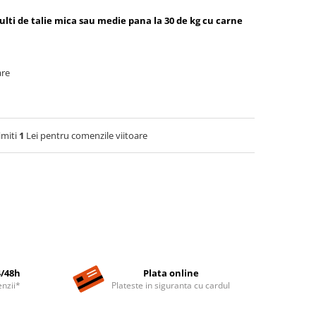
ti de talie mica sau medie pana la 30 de kg cu carne
are
imiti
1
Lei pentru comenzile viitoare
4/48h
Plata online
nzii*
Plateste in siguranta cu cardul