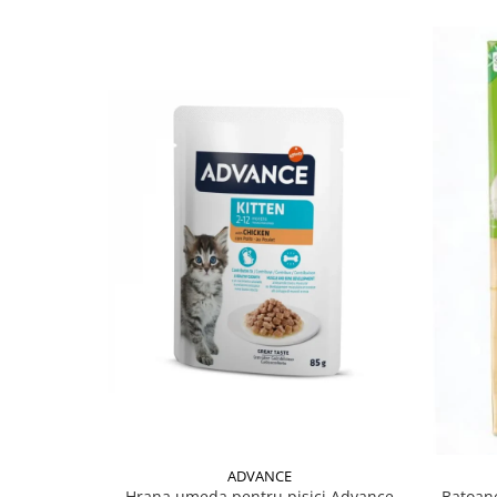
ADVANCE
Hrana umeda pentru pisici Advance
Batoane