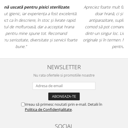
Apreciez foarte mult faptul că pe
ehranaanimale.ro
găsesc nu
.
doar hrană, ci și produse din
farmacia veterinară
:
antiparazitare, suplimente și soluții de îngrijire. Este foarte
comod să pot comanda tot ce am nevoie pentru animalul meu
m
dintr-un singur loc. Livrarea a fost rapidă, iar produsele au fost
e
originale și în termen. Magazin serios, bine organizat și foarte util
t
pentru orice stăpân de animale.
NEWSLETTER
Nu rata ofertele si promotiile noastre
Vreau să primesc noutati prin e-mail. Detalii în
Politica de Confidențialitate
.
SOCIAL