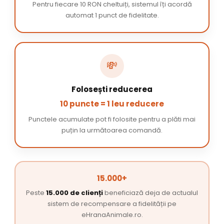
Pentru fiecare 10 RON cheltuiți, sistemul îți acordă
automat 1 punct de fidelitate.
💸
Folosești reducerea
10 puncte = 1 leu reducere
Punctele acumulate pot fi folosite pentru a plăti mai
puțin la următoarea comandă.
15.000+
Peste
15.000 de clienți
beneficiază deja de actualul
sistem de recompensare a fidelității pe
eHranaAnimale.ro.