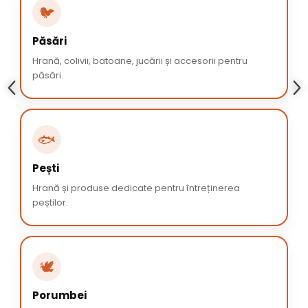
🐦
Păsări
Hrană, colivii, batoane, jucării și accesorii pentru
păsări.
🐟
Pești
Hrană și produse dedicate pentru întreținerea
peștilor.
🕊️
Porumbei