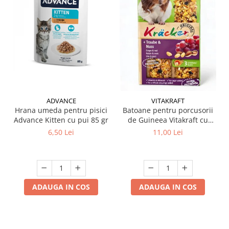
ADVANCE
VITAKRAFT
Hrana umeda pentru pisici
Batoane pentru porcusorii
Advance Kitten cu pui 85 gr
de Guineea Vitakraft cu
struguri & nuci 2 buc
6,50 Lei
11,00 Lei
ADAUGA IN COS
ADAUGA IN COS