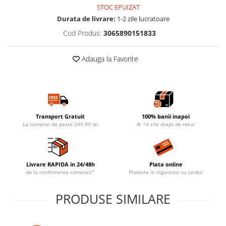
STOC EPUIZAT
Durata de livrare:
1-2 zile lucratoare
Cod Produs:
3065890151833
Adauga la Favorite
Transport Gratuit
100% banii inapoi
La comenzi de peste 249.99 lei
Ai 14 zile drept de retur
Livrare RAPIDA in 24/48h
Plata online
de la confirmarea comenzii*
Plateste in siguranta cu cardul
PRODUSE SIMILARE