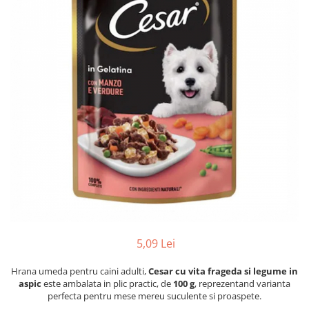
Hrana uscata
Hrana umeda
Hrana uscata caini
Hrana uscata
Hrana umeda pisici
Caine Junior
Caine Adult
Pisica Adult
Caine Senior
Pisica Junior
Oferta 2 saci
Pisica Senior
Igiena caini
Pisica Sterilizata
Ingrijire pisici
Cosmetica & produse de igiena
Covorase & Scutece
Asternut igienic
Solutii auriculare
Igiena pisici
Solutii curatare
Sampoane pisici
Solutii dentare
Oferte
Solutii oftalmice
Recompense pisici
5,09 Lei
Oferte
Recompense caini
Hrana umeda pentru caini adulti,
Cesar
cu vita frageda si legume in
aspic
este ambalata in plic practic, de
100 g
, reprezentand varianta
perfecta pentru mese mereu suculente si proaspete.