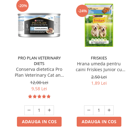
-20%
-24%
PRO PLAN VETERINARY
FRISKIES
DIETS
Hrana umeda pentru
Conserva dietetica Pro
caini Friskies Junior cu
cai
Plan Veterinary Cat and
pui & mazare 85 gr
2,50 Lei
Dog Convalescence 195
12,00 Lei
1,89 Lei
gr
9,58 Lei
ADAUGA IN COS
ADAUGA IN COS