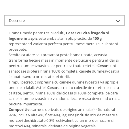
Descriere
Hrana umeda pentru caini adulti,
Cesar
cu vita frageda si
legume in aspic
este ambalata in plic practic, de
100 g
,
reprezentand varianta perfecta pentru mese mereu suculente si
proaspete.
Servita ca atare sau presarata peste hrana uscata, aceasta
transforma fiecare masa in momente de bucurie pentru el, dar si
pentru dumneavoastra. Iar pentru ca toate retetele
Cesar
sunt
sanatoase si ofera hrana 100% completa, cainele dumneavoastra
le poate savura ori de cate ori doriti.
Timpul petrecut impreuna cu cainele dumneavoastra va apropie
unul de celalalt. Astfel,
Cesar
a creat o colectie de retete de inalta
calitate, pentru hrana 100% delicioasa si 100% completa, pe care
cainele dumneavoastra o va adora, fiecare masa devenind o reala
bucurie impartasita.
Compozitie
: carne si derivate de origine animala (44%, natural
92%, inclusiv vita 4%, ficat 4%), legume (inclusiv mix de mazare si
morcovi deshidratate 0.8%, echivalent cu un mix de mazare si
morcovi 4%), minerale, derivate de origine vegetala.