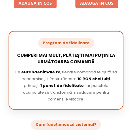
ADAUGA IN COS
ADAUGA IN COS
Program de fidelizare
CUMPERI MAI MULT, PLĂTEȘTI MAI PUȚIN LA
URMĂTOAREA COMANDĂ
Pe
eHranaAnimale.ro
, fiecare comandă te ajută să
economisești. Pentru fiecare
10 RON cheltuiți
,
primești
1 punct de fidelitate
, iar punctele
acumulate se transformă în reducere pentru
comenzile viitoare.
Cum funcționează sistemul?