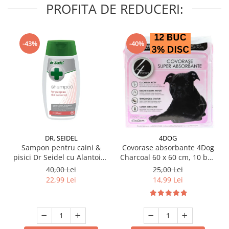
PROFITA DE REDUCERI:
-43%
-40%
DR. SEIDEL
4DOG
Sampon pentru caini &
Covorase absorbante 4Dog
pisici Dr Seidel cu Alantoina
Charcoal 60 x 60 cm, 10 buc
220 ml
/ pachet
40,00 Lei
25,00 Lei
22,99 Lei
14,99 Lei