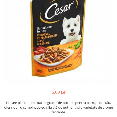
Hrana uscata
Hrana umeda
Hrana uscata caini
Hrana uscata
Hrana umeda pisici
Caine Junior
Caine Adult
Pisica Adult
Caine Senior
Pisica Junior
Oferta 2 saci
Pisica Senior
Igiena caini
Pisica Sterilizata
Ingrijire pisici
Cosmetica & produse de igiena
Covorase & Scutece
Asternut igienic
Solutii auriculare
Igiena pisici
Solutii curatare
Sampoane pisici
Solutii dentare
Oferte
Solutii oftalmice
Recompense pisici
5,09 Lei
Oferte
Recompense caini
Fiecare plic conține 100 de grame de bucurie pentru patrupedul tău,
oferindu-i o combinație echilibrată de nutrienți și o varietate de arome
tentante.