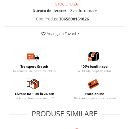
STOC EPUIZAT
Durata de livrare:
1-2 zile lucratoare
Cod Produs:
3065890151826
Adauga la Favorite
Transport Gratuit
100% banii inapoi
La comenzi de peste 249.99 lei
Ai 14 zile drept de retur
Livrare RAPIDA in 24/48h
Plata online
de la confirmarea comenzii*
Plateste in siguranta cu cardul
PRODUSE SIMILARE