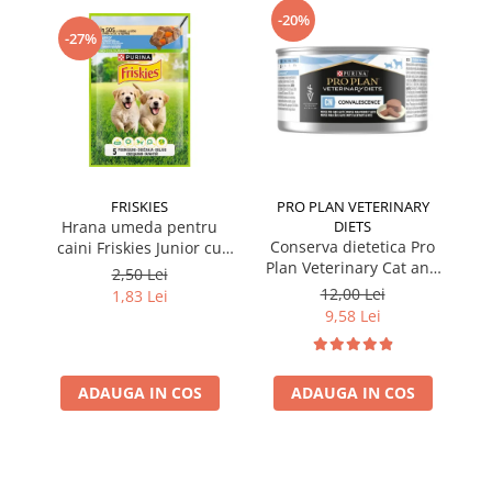
-20%
-27%
FRISKIES
PRO PLAN VETERINARY
Hrana umeda pentru
DIETS
Conserva dietetica Pro
caini Friskies Junior cu
Plan Veterinary Cat and
pui & mazare 85 gr
2,50 Lei
Dog Convalescence 195
12,00 Lei
1,83 Lei
gr
9,58 Lei
ADAUGA IN COS
ADAUGA IN COS