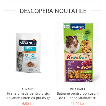
DESCOPERA NOUTATILE
ADVANCE
VITAKRAFT
Hrana umeda pentru pisici
Batoane pentru porcusorii
Advance Kitten cu pui 85 gr
de Guineea Vitakraft cu
struguri & nuci 2 buc
6,50 Lei
11,00 Lei