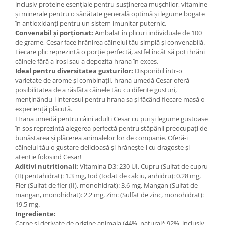
inclusiv proteine esențiale pentru susținerea mușchilor, vitamine
și minerale pentru o sănătate generală optimă și legume bogate
în antioxidanți pentru un sistem imunitar puternic.
Convenabil și porționat:
Ambalat în plicuri individuale de 100
de grame, Cesar face hrănirea câinelui tău simplă și convenabilă.
Fiecare plic reprezintă o porție perfectă, astfel încât să poți hrăni
câinele fără a irosi sau a depozita hrana în exces.
Ideal pentru diversitatea gusturilor:
Disponibil într-o
varietate de arome și combinații, hrana umedă Cesar oferă
posibilitatea de a răsfăța câinele tău cu diferite gusturi,
menținându-i interesul pentru hrana sa și făcând fiecare masă o
experiență plăcută.
Hrana umedă pentru câini adulți Cesar cu pui și legume gustoase
în sos reprezintă alegerea perfectă pentru stăpânii preocupați de
bunăstarea și plăcerea animalelor lor de companie. Oferă-i
câinelui tău o gustare delicioasă și hrănește-l cu dragoste și
atenție folosind Cesar!
Aditivi nutritionali:
Vitamina D3: 230 UI, Cupru (Sulfat de cupru
(II) pentahidrat): 1.3 mg, Iod (Iodat de calciu, anhidru): 0.28 mg,
Fier (Sulfat de fier (II), monohidrat): 3.6 mg, Mangan (Sulfat de
mangan, monohidrat): 2.2 mg, Zinc (Sulfat de zinc, monohidrat):
19.5 mg.
Ingrediente:
Carne si derivate de origine animala (44%, natural* 92%, inclusiv