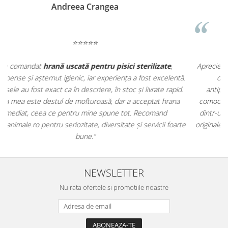
Madalina Stancea
⭐⭐⭐⭐⭐
Apreciez foarte mult faptul că pe
ehranaanimale.ro
găsesc nu
.
doar hrană, ci și produse din
farmacia veterinară
:
antiparazitare, suplimente și soluții de îngrijire. Este foarte
comod să pot comanda tot ce am nevoie pentru animalul meu
m
dintr-un singur loc. Livrarea a fost rapidă, iar produsele au fost
e
originale și în termen. Magazin serios, bine organizat și foarte util
t
pentru orice stăpân de animale.
NEWSLETTER
Nu rata ofertele si promotiile noastre