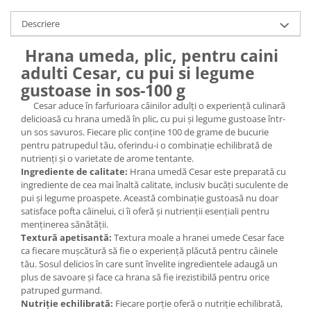
Descriere
Hrana umeda, plic, pentru caini
adulti Cesar, cu pui si legume
gustoase in sos-100 g
Cesar aduce în farfurioara câinilor adulți o experiență culinară
delicioasă cu hrana umedă în plic, cu pui și legume gustoase într-
un sos savuros. Fiecare plic conține 100 de grame de bucurie
pentru patrupedul tău, oferindu-i o combinație echilibrată de
nutrienți și o varietate de arome tentante.
Ingrediente de calitate:
Hrana umedă Cesar este preparată cu
ingrediente de cea mai înaltă calitate, inclusiv bucăți suculente de
pui și legume proaspete. Această combinație gustoasă nu doar
satisface pofta câinelui, ci îi oferă și nutrienții esențiali pentru
menținerea sănătății.
Textură apetisantă:
Textura moale a hranei umede Cesar face
ca fiecare mușcătură să fie o experiență plăcută pentru câinele
tău. Sosul delicios în care sunt învelite ingredientele adaugă un
plus de savoare și face ca hrana să fie irezistibilă pentru orice
patruped gurmand.
Nutriție echilibrată:
Fiecare porție oferă o nutriție echilibrată,