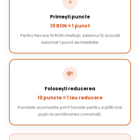
⭐
Primești puncte
10 RON = 1 punct
Pentru fiecare 10 RON cheltuiți, sistemul îți acordă
automat 1 punct de fidelitate.
💸
Folosești reducerea
10 puncte = 1 leu reducere
Punctele acumulate pot fi folosite pentru a plăti mai
puțin la următoarea comandă.