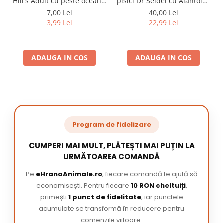
Hill's Adult cu peste oceanic
pisici Dr Seidel cu Alantoina
85 gr
220 ml
7,00 Lei
40,00 Lei
3,99 Lei
22,99 Lei
ADAUGA IN COS
ADAUGA IN COS
Program de fidelizare
CUMPERI MAI MULT, PLĂTEȘTI MAI PUȚIN LA
URMĂTOAREA COMANDĂ
Pe
eHranaAnimale.ro
, fiecare comandă te ajută să
economisești. Pentru fiecare
10 RON cheltuiți
,
primești
1 punct de fidelitate
, iar punctele
acumulate se transformă în reducere pentru
comenzile viitoare.