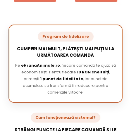
Program de fidelizare
CUMPERI MAI MULT, PLĂTEȘTI MAI PUȚIN LA
URMĂTOAREA COMANDĂ
Pe
eHranaAnimale.ro
, fiecare comandă te ajută să
economisești. Pentru fiecare
10 RON cheltuiți
,
primești
1 punct de fidelitate
, iar punctele
acumulate se transformă în reducere pentru
comenzile viitoare.
Cum funcționează sistemul?
STRÂNGI PUNCTE LA FIECARE COMANDĂ ȘI LE