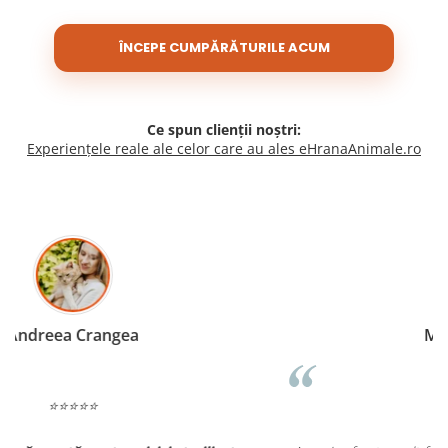
ÎNCEPE CUMPĂRĂTURILE ACUM
Ce spun clienții noștri:
Experiențele reale ale celor care au ales eHranaAnimale.ro
Madalina Stancea
⭐⭐⭐⭐⭐