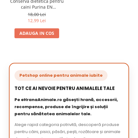
Conserva dietetica pentru
caini Purina EN
Gastroenteric 400 gr
18,00 Lei
12,99 Lei
ADAUGA IN COS
Petshop online pentru animale iubite
TOT CE AI NEVOIE PENTRU ANIMALELE TALE
Pe eHranaAnimale.ro găsești hrană, accesorii,
recompense, produse de îngrijire și soluții
pentru sănătatea animalelor tale.
Alege rapid categoria potrivită, descoperă produse
pentru câini, pisici, păsări, pești, rozătoare și animale