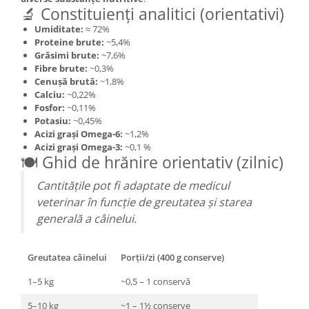
🔬 Constituienți analitici (orientativi)
Umiditate:
≈ 72%
Proteine brute:
~5,4%
Grăsimi brute:
~7,6%
Fibre brute:
~0,3%
Cenușă brută:
~1,8%
Calciu:
~0,22%
Fosfor:
~0,11%
Potasiu:
~0,45%
Acizi grași Omega-6:
~1,2%
Acizi grași Omega-3:
~0,1 %
🍽️ Ghid de hrănire orientativ (zilnic)
Cantitățile pot fi adaptate de medicul
veterinar în funcție de greutatea și starea
generală a câinelui.
Greutatea câinelui
Porții/zi (400 g conserve)
1–5 kg
~0,5 – 1 conservă
5–10 kg
~1 – 1½ conserve