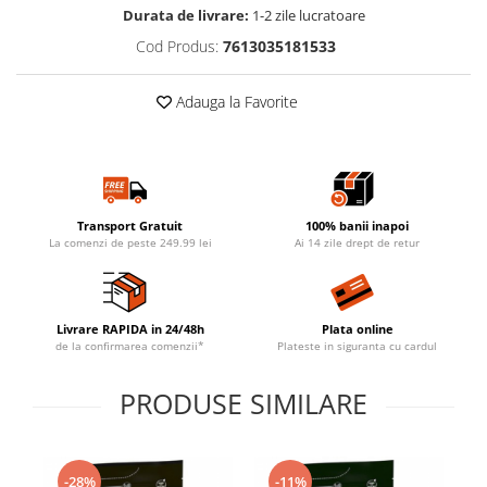
Durata de livrare:
1-2 zile lucratoare
Cod Produs:
7613035181533
Adauga la Favorite
Transport Gratuit
100% banii inapoi
La comenzi de peste 249.99 lei
Ai 14 zile drept de retur
Livrare RAPIDA in 24/48h
Plata online
de la confirmarea comenzii*
Plateste in siguranta cu cardul
PRODUSE SIMILARE
-28%
-11%