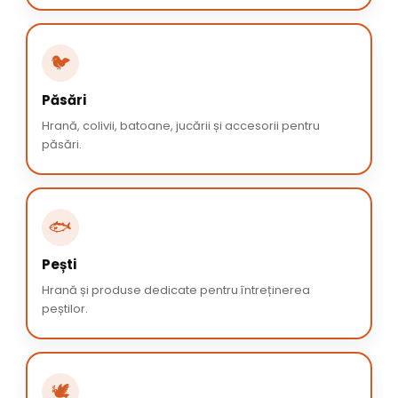
🐦
Păsări
Hrană, colivii, batoane, jucării și accesorii pentru
păsări.
🐟
Pești
Hrană și produse dedicate pentru întreținerea
peștilor.
🕊️