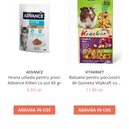
ADVANCE
VITAKRAFT
Hrana umeda pentru pisici
Batoane pentru porcusorii
Advance Kitten cu pui 85 gr
de Guineea Vitakraft cu
struguri & nuci 2 buc
6,50 Lei
11,00 Lei
ADAUGA IN COS
ADAUGA IN COS