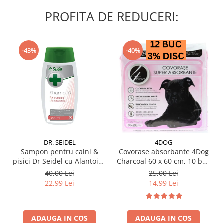
PROFITA DE REDUCERI:
-43%
-40%
DR. SEIDEL
4DOG
Sampon pentru caini &
Covorase absorbante 4Dog
pisici Dr Seidel cu Alantoina
Charcoal 60 x 60 cm, 10 buc
220 ml
/ pachet
40,00 Lei
25,00 Lei
22,99 Lei
14,99 Lei
ADAUGA IN COS
ADAUGA IN COS