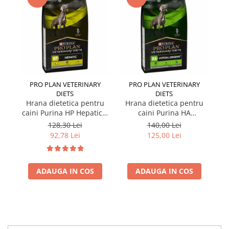
PRO PLAN VETERINARY
PRO PLAN VETERINARY
DIETS
DIETS
Hrana dietetica pentru
Hrana dietetica pentru
caini Purina HP Hepatic 3
caini Purina HA
kg
Hypoallergenic 3 Kg
128,30 Lei
140,00 Lei
92,78 Lei
125,00 Lei
ADAUGA IN COS
ADAUGA IN COS