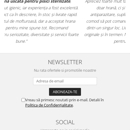
Apreciez foarte mult faptul că pe
ehranaanimale.ro
găsesc nu
.
doar hrană, ci și produse din
farmacia veterinară
:
antiparazitare, suplimente și soluții de îngrijire. Este foarte
comod să pot comanda tot ce am nevoie pentru animalul meu
m
dintr-un singur loc. Livrarea a fost rapidă, iar produsele au fost
e
originale și în termen. Magazin serios, bine organizat și foarte util
t
pentru orice stăpân de animale.
NEWSLETTER
Nu rata ofertele si promotiile noastre
Vreau să primesc noutati prin e-mail. Detalii în
Politica de Confidențialitate
.
SOCIAL