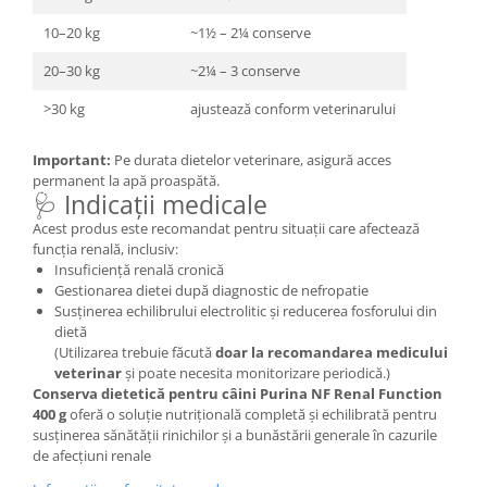
10–20 kg
~1½ – 2¼ conserve
20–30 kg
~2¼ – 3 conserve
>30 kg
ajustează conform veterinarului
Important:
Pe durata dietelor veterinare, asigură acces
permanent la apă proaspătă.
🩺 Indicații medicale
Acest produs este recomandat pentru situații care afectează
funcția renală, inclusiv:
Insuficiență renală cronică
Gestionarea dietei după diagnostic de nefropatie
Susținerea echilibrului electrolitic și reducerea fosforului din
dietă
(Utilizarea trebuie făcută
doar la recomandarea medicului
veterinar
și poate necesita monitorizare periodică.)
Conserva dietetică pentru câini Purina NF Renal Function
400 g
oferă o soluție nutrițională completă și echilibrată pentru
susținerea sănătății rinichilor și a bunăstării generale în cazurile
de afecțiuni renale