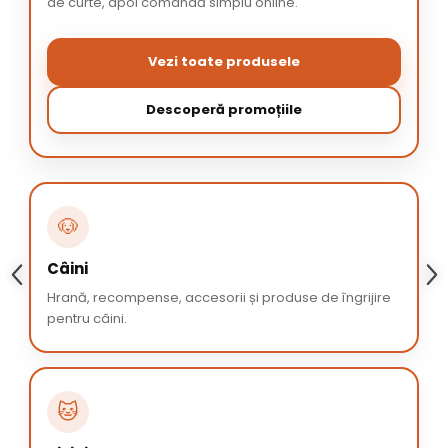
de curte, apoi comandă simplu online.
Vezi toate produsele
Descoperă promoțiile
🐶
Câini
Hrană, recompense, accesorii și produse de îngrijire
pentru câini.
🐱