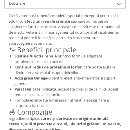
Descriere
Dietă veterinară umedă completă, special concepută pentru câinii
adulți cu
afecțiuni renale cronice
sau care au nevoie de
susținerea funcției rinichilor. Această conservă este recomandată
de medici veterinari în managementul nutrițional al insuficienței
renale și poate fi folosită ca parte din tratament, sub
supraveghere veterinară.
🐾 Beneficii principale
Susține funcția renală
printr-o formulă adaptată
problemelor renale cronice.
Conținut redus de proteine și fosfor
, care poate ajuta la
diminuarea stresului asupra rinichilor.
Acizi grași Omega-3
pentru efect anti-inflamator și suport
general.
Palatabilitate ridicată
, acceptată chiar și de câinii cu apetit
redus din cauza afecțiunilor.
Formula echilibrată furnizează nutrienții necesari fără a
suprasolicita rinichii.
🥣 Compoziție
Ingrediente tipice:
carne și derivate de origine animală,
cereale, ouă și produse din ouă, uleiuri și grăsimi, minerale,
diverse substanțe nutritive
.