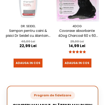
DR. SEIDEL
4DOG
Sampon pentru caini &
Covorase absorbante
pisici Dr Seidel cu Alantoina
4Dog Charcoal 60 x 60
220 ml
cm, 10 buc / pachet
40,00 Lei
25,00 Lei
22,99 Lei
14,99 Lei
ADAUGA IN COS
ADAUGA IN COS
Program de fidelizare