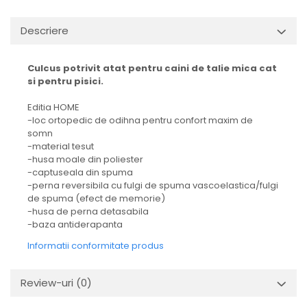
Descriere
Culcus potrivit atat pentru caini de talie mica cat
si pentru pisici.
Editia HOME
-loc ortopedic de odihna pentru confort maxim de
somn
-material tesut
-husa moale din poliester
-captuseala din spuma
-perna reversibila cu fulgi de spuma vascoelastica/fulgi
de spuma (efect de memorie)
-husa de perna detasabila
-baza antiderapanta
Informatii conformitate produs
Review-uri
(0)