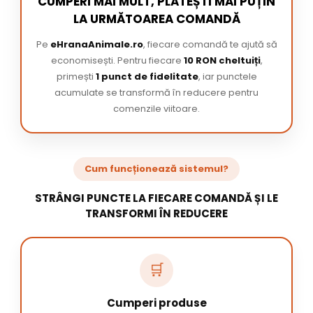
CUMPERI MAI MULT, PLĂTEȘTI MAI PUȚIN
LA URMĂTOAREA COMANDĂ
Pe
eHranaAnimale.ro
, fiecare comandă te ajută să
economisești. Pentru fiecare
10 RON cheltuiți
,
primești
1 punct de fidelitate
, iar punctele
acumulate se transformă în reducere pentru
comenzile viitoare.
Cum funcționează sistemul?
STRÂNGI PUNCTE LA FIECARE COMANDĂ ȘI LE
TRANSFORMI ÎN REDUCERE
🛒
Cumperi produse