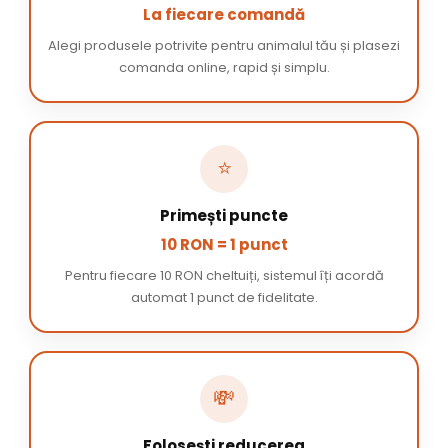
La fiecare comandă
Alegi produsele potrivite pentru animalul tău și plasezi
comanda online, rapid și simplu.
⭐
Primești puncte
10 RON = 1 punct
Pentru fiecare 10 RON cheltuiți, sistemul îți acordă
automat 1 punct de fidelitate.
💸
Folosești reducerea