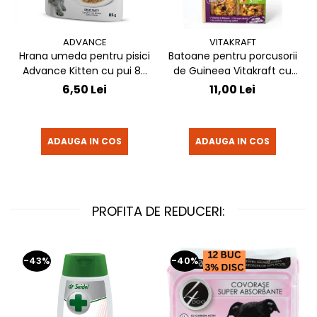
ADVANCE
VITAKRAFT
Hrana umeda pentru pisici
Batoane pentru porcusorii
Advance Kitten cu pui 85
de Guineea Vitakraft cu
gr
struguri & nuci 2 buc
6,50 Lei
11,00 Lei
ADAUGA IN COS
ADAUGA IN COS
PROFITA DE REDUCERI:
-43%
-40%