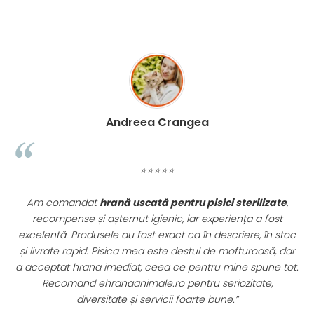
Madalina Stancea
⭐⭐⭐⭐⭐
izate
,
Apreciez foarte mult faptul că pe
ehranaanimale.ro
fost
găsesc nu doar hrană, ci și produse din
farmacia
în stoc
veterinară
: antiparazitare, suplimente și soluții de îngriji
să, dar
Este foarte comod să pot comanda tot ce am nevoi
ne tot.
pentru animalul meu dintr-un singur loc. Livrarea a fo
e,
rapidă, iar produsele au fost originale și în termen. Maga
serios, bine organizat și foarte util pentru orice stăpân 