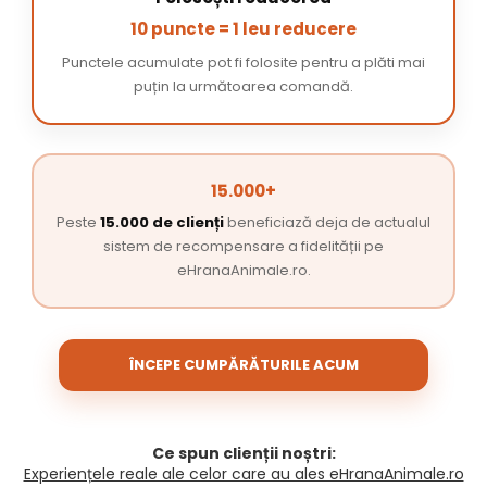
10 puncte = 1 leu reducere
Punctele acumulate pot fi folosite pentru a plăti mai
puțin la următoarea comandă.
15.000+
Peste
15.000 de clienți
beneficiază deja de actualul
sistem de recompensare a fidelității pe
eHranaAnimale.ro.
ÎNCEPE CUMPĂRĂTURILE ACUM
Ce spun clienții noștri:
Experiențele reale ale celor care au ales eHranaAnimale.ro