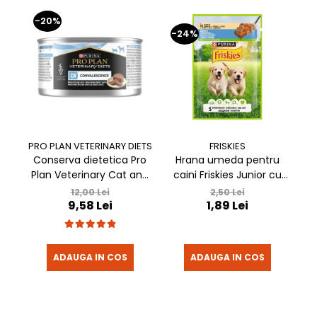
-20%
-24%
FRISKIES
PRO PLAN VETERINARY DIETS
Hrana umeda pentru
Conserva dietetica Pro
caini Friskies Junior cu
Plan Veterinary Cat and
c
pui & mazare 85 gr
Dog Convalescence 195
2,50 Lei
12,00 Lei
1,89 Lei
9,58 Lei
gr
ADAUGA IN COS
ADAUGA IN COS