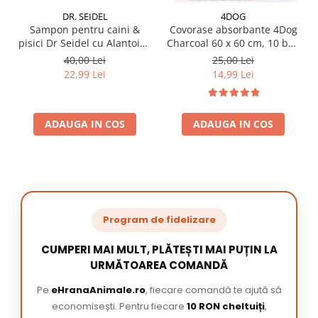
DR. SEIDEL
4DOG
Sampon pentru caini &
Covorase absorbante 4Dog
pisici Dr Seidel cu Alantoina
Charcoal 60 x 60 cm, 10 buc
220 ml
/ pachet
40,00 Lei
25,00 Lei
22,99 Lei
14,99 Lei
ADAUGA IN COS
ADAUGA IN COS
Program de fidelizare
CUMPERI MAI MULT, PLĂTEȘTI MAI PUȚIN LA
URMĂTOAREA COMANDĂ
Pe
eHranaAnimale.ro
, fiecare comandă te ajută să
economisești. Pentru fiecare
10 RON cheltuiți
,