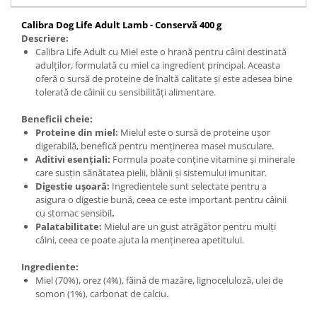
Calibra Dog Life Adult Lamb - Conservă 400 g
Descriere:
Calibra Life Adult cu Miel este o hrană pentru câini destinată
adulților, formulată cu miel ca ingredient principal. Aceasta
oferă o sursă de proteine de înaltă calitate și este adesea bine
tolerată de câinii cu sensibilități alimentare.
Beneficii cheie:
Proteine din miel:
Mielul este o sursă de proteine ușor
digerabilă, benefică pentru menținerea masei musculare.
Aditivi esențiali:
Formula poate conține vitamine și minerale
care susțin sănătatea pielii, blănii și sistemului imunitar.
Digestie ușoară:
Ingredientele sunt selectate pentru a
asigura o digestie bună, ceea ce este important pentru câinii
cu stomac sensibil
.
Palatabilitate:
Mielul are un gust atrăgător pentru mulți
câini, ceea ce poate ajuta la menținerea apetitului.
Ingrediente:
Miel (70%), orez (4%), făină de mazăre, lignoceluloză, ulei de
somon (1%), carbonat de calciu.