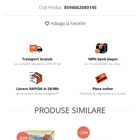
Cod Produs:
8594062080145
Adauga la Favorite
Transport Gratuit
100% banii inapoi
La comenzi de peste 249.99 lei
Ai 14 zile drept de retur
Livrare RAPIDA in 24/48h
Plata online
de la confirmarea comenzii*
Plateste in siguranta cu cardul
PRODUSE SIMILARE
-20%
-24%