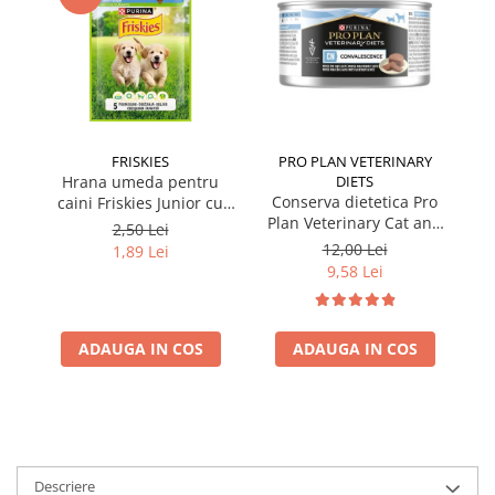
FRISKIES
PRO PLAN VETERINARY
Hrana umeda pentru
DIETS
Conserva dietetica Pro
caini Friskies Junior cu
cai
Plan Veterinary Cat and
pui & mazare 85 gr
2,50 Lei
Dog Convalescence 195
12,00 Lei
1,89 Lei
gr
9,58 Lei
ADAUGA IN COS
ADAUGA IN COS
Descriere