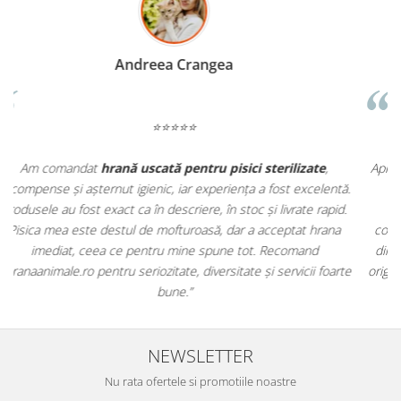
Madalina Stancea
⭐⭐⭐⭐⭐
Apreciez foarte mult faptul că pe
ehranaanimale.ro
găsesc nu
.
doar hrană, ci și produse din
farmacia veterinară
:
antiparazitare, suplimente și soluții de îngrijire. Este foarte
comod să pot comanda tot ce am nevoie pentru animalul meu
m
dintr-un singur loc. Livrarea a fost rapidă, iar produsele au fost
e
originale și în termen. Magazin serios, bine organizat și foarte util
t
pentru orice stăpân de animale.
NEWSLETTER
Nu rata ofertele si promotiile noastre