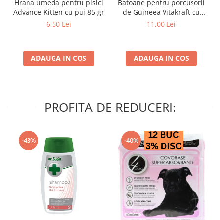
Hrana umeda pentru pisici
Batoane pentru porcusorii
Advance Kitten cu pui 85 gr
de Guineea Vitakraft cu
struguri & nuci 2 buc
6,50 Lei
11,00 Lei
ADAUGA IN COS
ADAUGA IN COS
PROFITA DE REDUCERI:
-43%
-40%