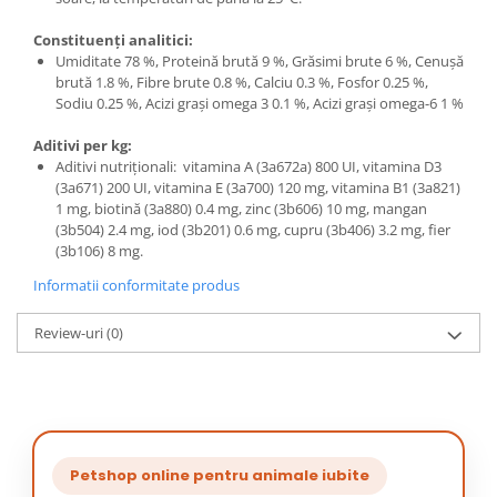
Constituenți analitici:
Umiditate 78 %, Proteină brută 9 %, Grăsimi brute 6 %, Cenușă
brută 1.8 %, Fibre brute 0.8 %, Calciu 0.3 %, Fosfor 0.25 %,
Sodiu 0.25 %, Acizi grași omega 3 0.1 %, Acizi grași omega-6 1 %
Aditivi per kg:
Aditivi nutriţionali: vitamina A (3a672a) 800 UI, vitamina D3
(3a671) 200 UI, vitamina E (3a700) 120 mg, vitamina B1 (3a821)
1 mg, biotină (3a880) 0.4 mg, zinc (3b606) 10 mg, mangan
(3b504) 2.4 mg, iod (3b201) 0.6 mg, cupru (3b406) 3.2 mg, fier
(3b106) 8 mg.
Informatii conformitate produs
Review-uri
(0)
Petshop online pentru animale iubite