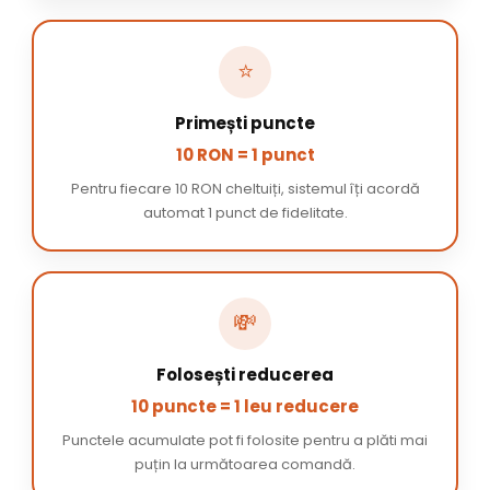
⭐
Primești puncte
10 RON = 1 punct
Pentru fiecare 10 RON cheltuiți, sistemul îți acordă
automat 1 punct de fidelitate.
💸
Folosești reducerea
10 puncte = 1 leu reducere
Punctele acumulate pot fi folosite pentru a plăti mai
puțin la următoarea comandă.