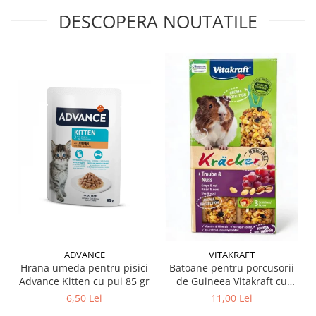
DESCOPERA NOUTATILE
ADVANCE
VITAKRAFT
Hrana umeda pentru pisici
Batoane pentru porcusorii
Advance Kitten cu pui 85 gr
de Guineea Vitakraft cu
struguri & nuci 2 buc
6,50 Lei
11,00 Lei