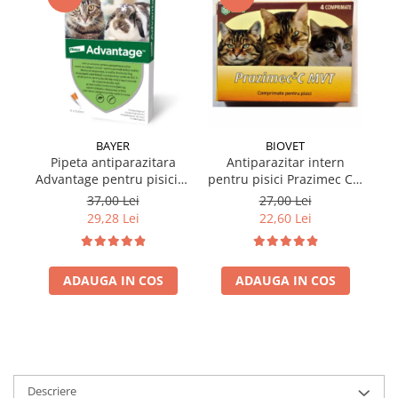
BAYER
BIOVET
Pipeta antiparazitara
Antiparazitar intern
Advantage pentru pisici &
pentru pisici Prazimec C x
Ad
iepuri ≤ 4 kg ( 1 pipeta )
4 comprimate
37,00 Lei
27,00 Lei
29,28 Lei
22,60 Lei
ADAUGA IN COS
ADAUGA IN COS
Descriere