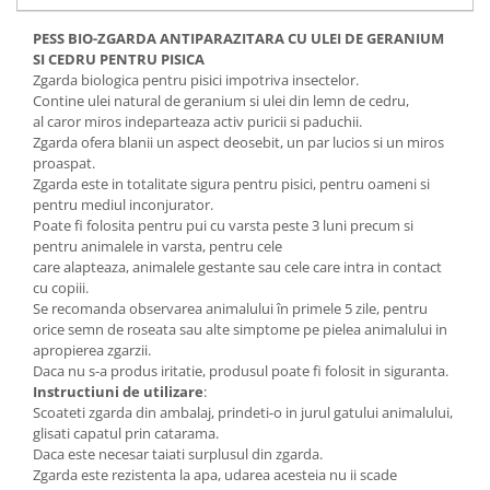
PESS BIO-ZGARDA ANTIPARAZITARA CU ULEI DE GERANIUM
SI CEDRU
PENTRU PISICA
Zgarda biologica pentru pisici impotriva insectelor.
Contine ulei natural de geranium si ulei din lemn de cedru,
al caror miros indeparteaza activ puricii si paduchii.
Zgarda ofera blanii un aspect deosebit, un par lucios si un miros
proaspat.
Zgarda este in totalitate sigura pentru pisici, pentru oameni si
pentru mediul inconjurator.
Poate fi folosita pentru pui cu varsta peste 3 luni precum si
pentru animalele in varsta, pentru cele
care alapteaza, animalele gestante sau cele care intra in contact
cu copiii.
Se recomanda observarea animalului în primele 5 zile, pentru
orice semn de roseata sau alte simptome pe pielea animalului in
apropierea zgarzii.
Daca nu s-a produs iritatie, produsul poate fi folosit in siguranta.
Instructiuni de utilizare
:
Scoateti zgarda din ambalaj, prindeti-o in jurul gatului animalului,
glisati capatul prin catarama.
Daca este necesar taiati surplusul din zgarda.
Zgarda este rezistenta la apa, udarea acesteia nu ii scade