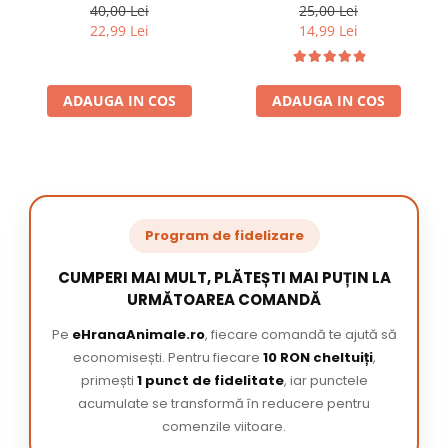
220 ml
/ pachet
40,00 Lei
25,00 Lei
22,99 Lei
14,99 Lei
ADAUGA IN COS
ADAUGA IN COS
Program de fidelizare
CUMPERI MAI MULT, PLĂTEȘTI MAI PUȚIN LA
URMĂTOAREA COMANDĂ
Pe
eHranaAnimale.ro
, fiecare comandă te ajută să
economisești. Pentru fiecare
10 RON cheltuiți
,
primești
1 punct de fidelitate
, iar punctele
acumulate se transformă în reducere pentru
comenzile viitoare.