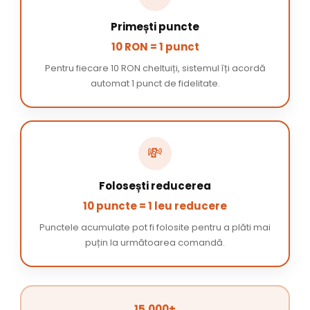
Primești puncte
10 RON = 1 punct
Pentru fiecare 10 RON cheltuiți, sistemul îți acordă
automat 1 punct de fidelitate.
💸
Folosești reducerea
10 puncte = 1 leu reducere
Punctele acumulate pot fi folosite pentru a plăti mai
puțin la următoarea comandă.
15.000+