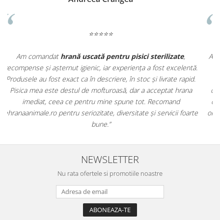
⭐⭐⭐⭐⭐
Apreciez foarte mult faptul că pe
ehranaanimale.ro
găsesc nu
.
doar hrană, ci și produse din
farmacia veterinară
:
antiparazitare, suplimente și soluții de îngrijire. Este foarte
comod să pot comanda tot ce am nevoie pentru animalul meu
m
dintr-un singur loc. Livrarea a fost rapidă, iar produsele au fost
e
originale și în termen. Magazin serios, bine organizat și foarte util
t
pentru orice stăpân de animale.
NEWSLETTER
Nu rata ofertele si promotiile noastre