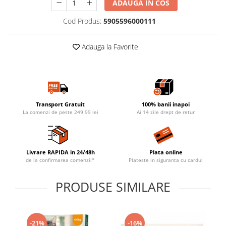
ADAUGA IN COS
Cod Produs:
5905596000111
Adauga la Favorite
Transport Gratuit
100% banii inapoi
La comenzi de peste 249.99 lei
Ai 14 zile drept de retur
Livrare RAPIDA in 24/48h
Plata online
de la confirmarea comenzii*
Plateste in siguranta cu cardul
PRODUSE SIMILARE
-21%
-16%