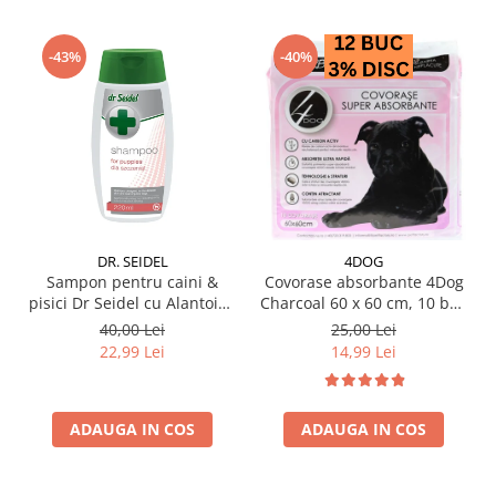
-43%
-40%
DR. SEIDEL
4DOG
Sampon pentru caini &
Covorase absorbante 4Dog
pisici Dr Seidel cu Alantoina
Charcoal 60 x 60 cm, 10 buc
220 ml
/ pachet
40,00 Lei
25,00 Lei
22,99 Lei
14,99 Lei
ADAUGA IN COS
ADAUGA IN COS