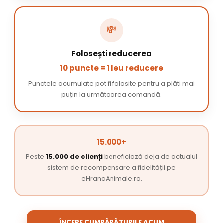
💸
Folosești reducerea
10 puncte = 1 leu reducere
Punctele acumulate pot fi folosite pentru a plăti mai
puțin la următoarea comandă.
15.000+
Peste
15.000 de clienți
beneficiază deja de actualul
sistem de recompensare a fidelității pe
eHranaAnimale.ro.
ÎNCEPE CUMPĂRĂTURILE ACUM