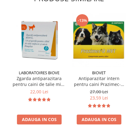
-13%
LABORATOIRES BIOVE
BIOVET
Zgarda antiparazitara
Antiparazitar intern
pentru caini de talie mica
pentru caini Prazimec-D
pe
Biove 60 cm
MVT 4 comprimate
22,00 Lei
27,00 Lei
23,59 Lei
ADAUGA IN COS
ADAUGA IN COS