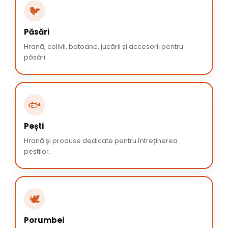
🐦
Păsări
Hrană, colivii, batoane, jucării și accesorii pentru
păsări.
🐟
Pești
Hrană și produse dedicate pentru întreținerea
peștilor.
🕊️
Porumbei