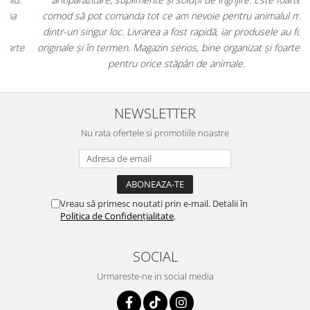
comod să pot comanda tot ce am nevoie pentru animalul meu
m
dintr-un singur loc. Livrarea a fost rapidă, iar produsele au fost
e
originale și în termen. Magazin serios, bine organizat și foarte util
t
pentru orice stăpân de animale.
NEWSLETTER
Nu rata ofertele si promotiile noastre
Vreau să primesc noutati prin e-mail. Detalii în
Politica de Confidențialitate
.
SOCIAL
Urmareste-ne in social media