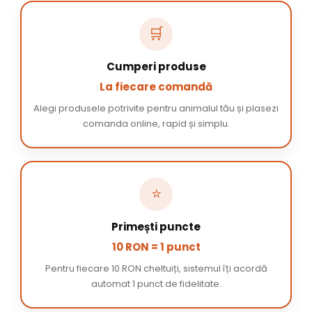
🛒
Cumperi produse
La fiecare comandă
Alegi produsele potrivite pentru animalul tău și plasezi
comanda online, rapid și simplu.
⭐
Primești puncte
10 RON = 1 punct
Pentru fiecare 10 RON cheltuiți, sistemul îți acordă
automat 1 punct de fidelitate.