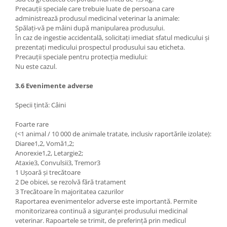
Precauții speciale care trebuie luate de persoana care
administrează produsul medicinal veterinar la animale:
Spălați-vă pe mâini după manipularea produsului.
În caz de ingestie accidentală, solicitați imediat sfatul medicului și
prezentați medicului prospectul produsului sau eticheta.
Precauții speciale pentru protecția mediului:
Nu este cazul.
3.6 Evenimente adverse
Specii țintă: Câini
Foarte rare
(<1 animal / 10 000 de animale tratate, inclusiv raportările izolate):
Diaree1,2, Vomă1,2;
Anorexie1,2, Letargie2;
Ataxie3, Convulsii3, Tremor3
1 Ușoară și trecătoare
2 De obicei, se rezolvă fără tratament
3 Trecătoare în majoritatea cazurilor
Raportarea evenimentelor adverse este importantă. Permite
monitorizarea continuă a siguranței produsului medicinal
veterinar. Rapoartele se trimit, de preferință prin medicul