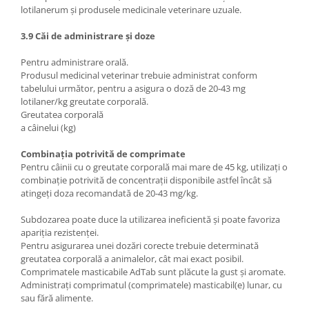
lotilanerum și produsele medicinale veterinare uzuale.
3.9 Căi de administrare și doze
Pentru administrare orală.
Produsul medicinal veterinar trebuie administrat conform
tabelului următor, pentru a asigura o doză de 20-43 mg
lotilaner/kg greutate corporală.
Greutatea corporală
a câinelui (kg)
Combinația potrivită de comprimate
Pentru câinii cu o greutate corporală mai mare de 45 kg, utilizați o
combinație potrivită de concentrații disponibile astfel încât să
atingeți doza recomandată de 20-43 mg/kg.
Subdozarea poate duce la utilizarea ineficientă și poate favoriza
apariția rezistenței.
Pentru asigurarea unei dozări corecte trebuie determinată
greutatea corporală a animalelor, cât mai exact posibil.
Comprimatele masticabile AdTab sunt plăcute la gust și aromate.
Administrați comprimatul (comprimatele) masticabil(e) lunar, cu
sau fără alimente.