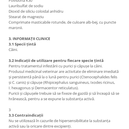
Povidonă K30
Laurilsulfat de sodiu
Dioxid de siliciu coloidal anhidru
Stearat de magneziu
Comprimate masticabile rotunde, de culoare alb-bej, cu puncte
maronii.
3. INFORMAȚII CLINICE
3.1 Specii țintă
Câini.
3.2 Indicații de utilizare pentru fiecare specie țintă
Pentru tratamentul infestării cu purici și căpușe la câini.
Produsul medicinal veterinar are activitate de eliminare imediată
și persistentă până la o lună pentru purici (Ctenocephalides felis
și C. canis) și căpușe (Rhipicephalus sanguineus, Ixodes ricinus,
I. hexagonus și Dermacentor reticulatus).
Puricii și căpușele trebuie să se fixeze de gazdă și să înceapă să se
hrănească, pentru a se expune la substanța activă.
3
3.3 Contraindicații
Nu se utilizează în cazurile de hipersensibilitate la substanța
activă sau la oricare dintre excipienți.