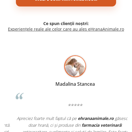
Ce spun clienții noștri:
Experiențele reale ale celor care au ales eHranaAnimale.ro
Madalina Stancea
⭐⭐⭐⭐⭐
Apreciez foarte mult faptul că pe
ehranaanimale.ro
găsesc nu
.
doar hrană, ci și produse din
farmacia veterinară
:
antiparazitare, suplimente și soluții de îngrijire. Este foarte