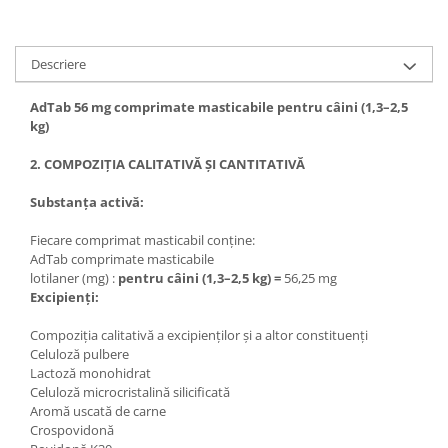
Descriere
AdTab 56 mg comprimate masticabile pentru câini (1,3–2,5
kg)
2. COMPOZIȚIA CALITATIVĂ ȘI CANTITATIVĂ
Substanța activă:
Fiecare comprimat masticabil conține:
AdTab comprimate masticabile
lotilaner (mg) :
pentru câini (1,3–2,5 kg) =
56,25 mg
Excipienți:
Compoziția calitativă a excipienților și a altor constituenți
Celuloză pulbere
Lactoză monohidrat
Celuloză microcristalină silicificată
Aromă uscată de carne
Crospovidonă