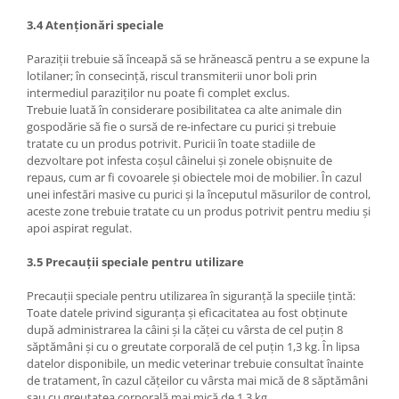
3.4 Atenționări speciale
Paraziții trebuie să înceapă să se hrănească pentru a se expune la
lotilaner; în consecință, riscul transmiterii unor boli prin
intermediul paraziților nu poate fi complet exclus.
Trebuie luată în considerare posibilitatea ca alte animale din
gospodărie să fie o sursă de re-infectare cu purici și trebuie
tratate cu un produs potrivit. Puricii în toate stadiile de
dezvoltare pot infesta coșul câinelui și zonele obișnuite de
repaus, cum ar fi covoarele și obiectele moi de mobilier. În cazul
unei infestări masive cu purici și la începutul măsurilor de control,
aceste zone trebuie tratate cu un produs potrivit pentru mediu și
apoi aspirat regulat.
3.5 Precauții speciale pentru utilizare
Precauții speciale pentru utilizarea în siguranță la speciile țintă:
Toate datele privind siguranța și eficacitatea au fost obținute
după administrarea la câini și la căței cu vârsta de cel puțin 8
săptămâni și cu o greutate corporală de cel puțin 1,3 kg. În lipsa
datelor disponibile, un medic veterinar trebuie consultat înainte
de tratament, în cazul cățeilor cu vârsta mai mică de 8 săptămâni
sau cu greutatea corporală mai mică de 1,3 kg.