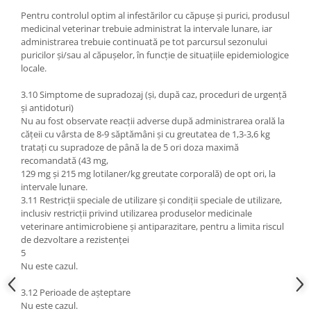
Pentru controlul optim al infestărilor cu căpușe și purici, produsul
medicinal veterinar trebuie administrat la intervale lunare, iar
administrarea trebuie continuată pe tot parcursul sezonului
puricilor și/sau al căpușelor, în funcție de situațiile epidemiologice
locale.
3.10 Simptome de supradozaj (și, după caz, proceduri de urgență
și antidoturi)
Nu au fost observate reacții adverse după administrarea orală la
cățeii cu vârsta de 8-9 săptămâni și cu greutatea de 1,3-3,6 kg
tratați cu supradoze de până la de 5 ori doza maximă
recomandată (43 mg,
129 mg și 215 mg lotilaner/kg greutate corporală) de opt ori, la
intervale lunare.
3.11 Restricții speciale de utilizare și condiții speciale de utilizare,
inclusiv restricții privind utilizarea produselor medicinale
veterinare antimicrobiene și antiparazitare, pentru a limita riscul
de dezvoltare a rezistenței
5
Nu este cazul.
3.12 Perioade de așteptare
Nu este cazul.