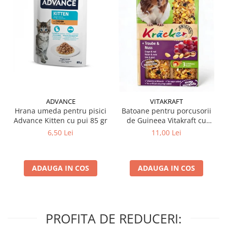
ADVANCE
VITAKRAFT
Hrana umeda pentru pisici
Batoane pentru porcusorii
Advance Kitten cu pui 85 gr
de Guineea Vitakraft cu
struguri & nuci 2 buc
6,50 Lei
11,00 Lei
ADAUGA IN COS
ADAUGA IN COS
PROFITA DE REDUCERI: