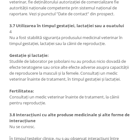
veterinar, fie deținătorului autorizației de comercializare fie
autorității naționale competente prin sistemul național de
raportare. Vezi și punctul ”Date de contact” din prospect.
3.7 Utilizarea în timpul gestației, lactației sau a ouatului
4
Nu a fost stabilită siguranța produsului medicinal veterinar în
timpul gestației, lactației sau la câinii de reproducție.
Gestație și lactație:
Studiile de laborator pe șobolani nu au produs nicio dovadă de
efecte teratogene sau orice alte efecte adverse asupra capacității
de reproducere la masculi și la femele. Consultați un medic
veterinar înainte de tratament, în timpul gestației și lactației.
Fertilitatea:
Consultați un medic veterinar înainte de tratament, la câinii
pentru reproducție.
3.8 Interacțiuni cu alte produse medicinale și alte forme de
interacțiune
Nu se cunosc.
În timpul testelor clinice, nu s-au observat interacțiuni între