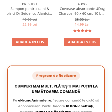
DR. SEIDEL
4DOG
Sampon pentru caini &
Covorase absorbante 4Dog
pisici Dr Seidel cu Alantoina
Charcoal 60 x 60 cm, 10 buc
220 ml
/ pachet
40,00 Lei
25,00 Lei
22,99 Lei
14,99 Lei
ADAUGA IN COS
ADAUGA IN COS
Program de fidelizare
CUMPERI MAI MULT, PLĂTEȘTI MAI PUȚIN LA
URMĂTOAREA COMANDĂ
Pe
eHranaAnimale.ro
, fiecare comandă te ajută să
economisești. Pentru fiecare
10 RON cheltuiți
,
primești
1 punct de fidelitate
, iar punctele