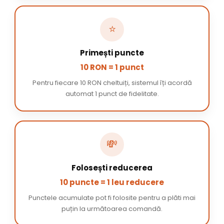
⭐
Primești puncte
10 RON = 1 punct
Pentru fiecare 10 RON cheltuiți, sistemul îți acordă
automat 1 punct de fidelitate.
💸
Folosești reducerea
10 puncte = 1 leu reducere
Punctele acumulate pot fi folosite pentru a plăti mai
puțin la următoarea comandă.