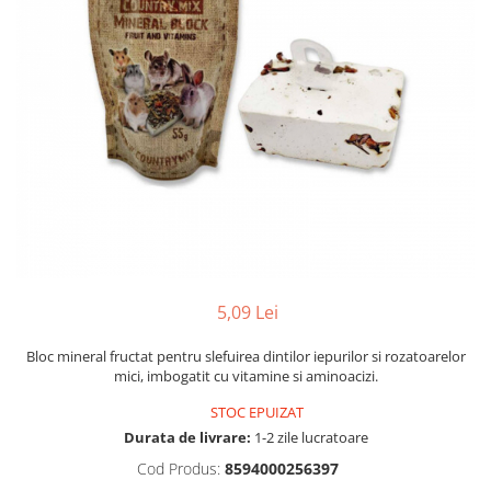
Hrana uscata
Hrana umeda
Hrana uscata caini
Hrana uscata
Hrana umeda pisici
Caine Junior
Caine Adult
Pisica Adult
Caine Senior
Pisica Junior
Oferta 2 saci
Pisica Senior
Igiena caini
Pisica Sterilizata
Ingrijire pisici
Cosmetica & produse de igiena
Covorase & Scutece
Asternut igienic
Solutii auriculare
Igiena pisici
Solutii curatare
Sampoane pisici
5,09 Lei
Solutii dentare
Oferte
Bloc mineral fructat pentru slefuirea dintilor iepurilor si rozatoarelor
Solutii oftalmice
Recompense pisici
mici, imbogatit cu vitamine si aminoacizi.
Oferte
STOC EPUIZAT
Recompense caini
Durata de livrare:
1-2 zile lucratoare
Cod Produs:
8594000256397