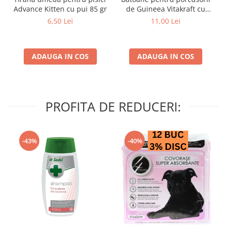
Advance Kitten cu pui 85 gr
de Guineea Vitakraft cu
struguri & nuci 2 buc
6,50 Lei
11,00 Lei
ADAUGA IN COS
ADAUGA IN COS
PROFITA DE REDUCERI:
-43%
-40%