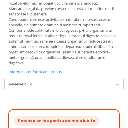
rozatoarelor mici, imbogatit cu vitamine si aminoacizi.
Mancarea regulata previne cresterea excesiva si mentine dintii
sanatoase si puternice.
Cand roade, care este activitatea naturala si necesare acestor
animale, ele primesc vitamine si aminoacizi importanti.
Componentele continute in bloc regleaza pH-ul organismului,
reduc mirosul fecalelor aflate deja in sistemul digestiv, activeaza
sistemul imunitar, remineralizeaza organismul, reduce stresul,
imbunatateste starea de spirit, indeparteaza radicalii liberi din
organism detoxifica organismul (elimina substantele toxice). ,
metale grele...), previn bolile cardiovasculare si tulburarile
digestive.
Informatii conformitate produs
Review-uri
(0)
Petshop online pentru animale iubite