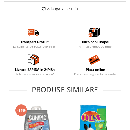
Adauga la Favorite
Transport Gratuit
100% banii inapoi
La comenzi de peste 249.99 lei
Ai 14 zile drept de retur
Livrare RAPIDA in 24/48h
Plata online
de la confirmarea comenzii*
Plateste in siguranta cu cardul
PRODUSE SIMILARE
-14%