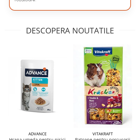
DESCOPERA NOUTATILE
ADVANCE
VITAKRAFT
Hrana umeda pentru pisici
Batoane pentru porcusorii