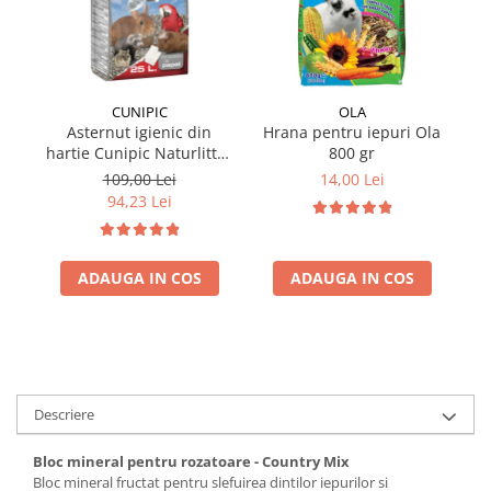
CUNIPIC
OLA
Asternut igienic din
Hrana pentru iepuri Ola
hartie Cunipic Naturlitter
800 gr
ha
Paper 25L
109,00 Lei
14,00 Lei
94,23 Lei
ADAUGA IN COS
ADAUGA IN COS
Descriere
Bloc mineral pentru rozatoare - Country Mix
Bloc mineral fructat pentru slefuirea dintilor iepurilor si