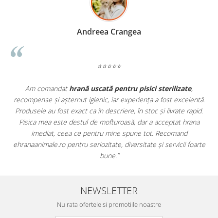
Madalina Stancea
⭐⭐⭐⭐⭐
e
,
Apreciez foarte mult faptul că pe
ehranaanimale.ro
găsesc n
lentă.
doar hrană, ci și produse din
farmacia veterinară
:
rapid.
antiparazitare, suplimente și soluții de îngrijire. Este foarte
rana
comod să pot comanda tot ce am nevoie pentru animalul me
dintr-un singur loc. Livrarea a fost rapidă, iar produsele au fos
foarte
originale și în termen. Magazin serios, bine organizat și foarte ut
pentru orice stăpân de animale.
NEWSLETTER
Nu rata ofertele si promotiile noastre