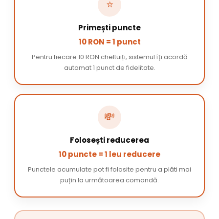
⭐
Primești puncte
10 RON = 1 punct
Pentru fiecare 10 RON cheltuiți, sistemul îți acordă
automat 1 punct de fidelitate.
💸
Folosești reducerea
10 puncte = 1 leu reducere
Punctele acumulate pot fi folosite pentru a plăti mai
puțin la următoarea comandă.