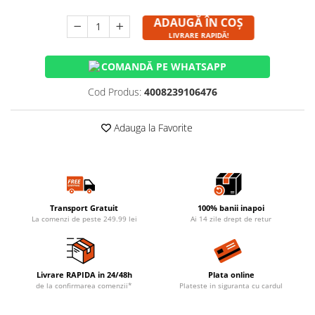
ADAUGĂ ÎN COȘ
LIVRARE RAPIDĂ!
COMANDĂ PE WHATSAPP
Cod Produs:
4008239106476
Adauga la Favorite
Transport Gratuit
100% banii inapoi
La comenzi de peste 249.99 lei
Ai 14 zile drept de retur
Livrare RAPIDA in 24/48h
Plata online
de la confirmarea comenzii*
Plateste in siguranta cu cardul