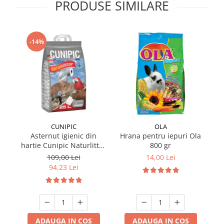
PRODUSE SIMILARE
-14%
CUNIPIC
OLA
Asternut igienic din
Hrana pentru iepuri Ola
hartie Cunipic Naturlitter
800 gr
ha
Paper 25L
109,00 Lei
14,00 Lei
94,23 Lei
ADAUGA IN COS
ADAUGA IN COS