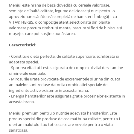
Meniul este hrana de bază dovedită cu cereale valoroase,
semințe de înaltă calitate, legume delicioase și nuci pentru o
aprovizionare sănătoasă completă de hamsteri. Îmbogățit cu
VITA® HERBS, o compoziție atent selecționată din plante
valoroase precum cimbru și menta, precum și flori de hibiscus și
mușețel, care pot susține bunăstarea.
Caracteristici:
- Constituie dieta perfecta, de calitate superioara, echilibrata si
adaptata speciei.
- Sporirea vitalitatii este asigurata de complexul vital de vitamine
si minerale esentiale.
- Mirosurile urate provocate de excrementele si urina din cusca
animalelor sunt reduse datorita combinatiei speciale de
ingrediente active existente in aceasta hrana.
- Energia hamsterilor este asigurata gratie proteinelor existente in
aceasta hrana.
Meniul premium pentru o nutritie adecvata hamsterilor. Este
produs special din produse de cea mai buna calitate, pentru a-i
oferi animalutului tau tot ceea ce are nevoie pentru o viata
sanatoasa.