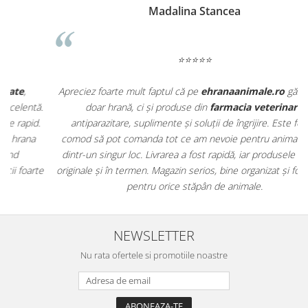
Madalina Stancea
⭐⭐⭐⭐⭐
Apreciez foarte mult faptul că pe
ehranaanimale.ro
găsesc nu
.
doar hrană, ci și produse din
farmacia veterinară
:
antiparazitare, suplimente și soluții de îngrijire. Este foarte
comod să pot comanda tot ce am nevoie pentru animalul meu
m
dintr-un singur loc. Livrarea a fost rapidă, iar produsele au fost
e
originale și în termen. Magazin serios, bine organizat și foarte util
t
pentru orice stăpân de animale.
NEWSLETTER
Nu rata ofertele si promotiile noastre