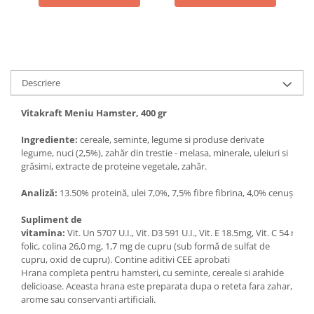
Descriere
Vitakraft Meniu Hamster, 400 gr
Ingrediente:
cereale, seminte, legume si produse derivate
legume, nuci (2,5%), zahăr din trestie - melasa, minerale, uleiuri si
grăsimi, extracte de proteine vegetale, zahăr.
Analiză
:
13.50% proteină, ulei 7,0%, 7,5% fibre fibrina, 4,0% cenușă, 10
Supliment de
vitamina
:
Vit. Un 5707 U.I., Vit. D3 591 U.I., Vit. E 18.5mg, Vit. C 54 mg
folic, colina 26,0 mg, 1,7 mg de cupru (sub formă de sulfat de
cupru, oxid de cupru). Contine aditivi CEE aprobati
Hrana completa pentru hamsteri, cu seminte, cereale si arahide
delicioase. Aceasta hrana este preparata dupa o reteta fara zahar,
arome sau conservanti artificiali.