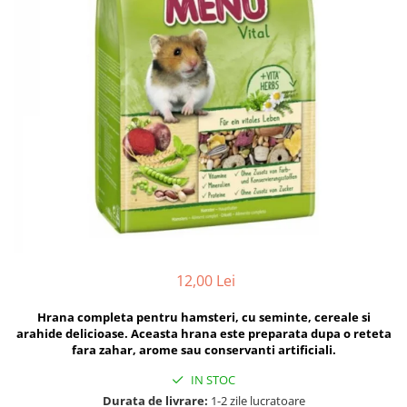
Hrana uscata
Hrana umeda
Hrana uscata caini
Hrana uscata
Hrana umeda pisici
Caine Junior
Caine Adult
Pisica Adult
Caine Senior
Pisica Junior
Oferta 2 saci
Pisica Senior
Igiena caini
Pisica Sterilizata
Ingrijire pisici
Cosmetica & produse de igiena
Covorase & Scutece
Asternut igienic
Solutii auriculare
Igiena pisici
Solutii curatare
Sampoane pisici
12,00 Lei
Solutii dentare
Oferte
Solutii oftalmice
Recompense pisici
Hrana completa pentru hamsteri, cu seminte, cereale si
Oferte
arahide delicioase. Aceasta hrana este preparata dupa o reteta
fara zahar, arome sau conservanti artificiali.
Recompense caini
IN STOC
Durata de livrare:
1-2 zile lucratoare