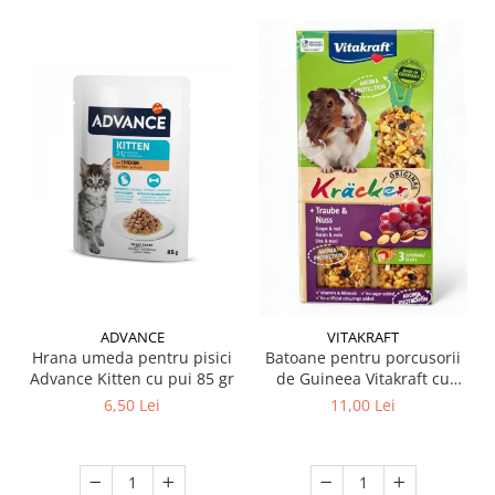
ADVANCE
VITAKRAFT
Hrana umeda pentru pisici
Batoane pentru porcusorii
Advance Kitten cu pui 85 gr
de Guineea Vitakraft cu
struguri & nuci 2 buc
6,50 Lei
11,00 Lei