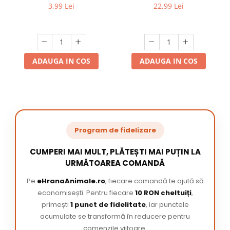
3,99 Lei
22,99 Lei
ADAUGA IN COS
ADAUGA IN COS
Program de fidelizare
CUMPERI MAI MULT, PLĂTEȘTI MAI PUȚIN LA
URMĂTOAREA COMANDĂ
Pe
eHranaAnimale.ro
, fiecare comandă te ajută să
economisești. Pentru fiecare
10 RON cheltuiți
,
primești
1 punct de fidelitate
, iar punctele
acumulate se transformă în reducere pentru
comenzile viitoare.