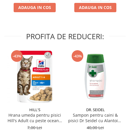
ADAUGA IN COS
ADAUGA IN COS
PROFITA DE REDUCERI:
-43%
-43%
HILL'S
DR. SEIDEL
Hrana umeda pentru pisici
Sampon pentru caini &
Hill's Adult cu peste oceanic
pisici Dr Seidel cu Alantoina
85 gr
220 ml
7,00 Lei
40,00 Lei