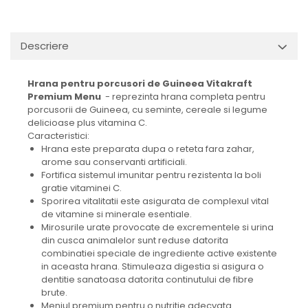
Descriere
Hrana pentru porcusori de Guineea Vitakraft
Premium Menu
- reprezinta hrana completa pentru
porcusorii de Guineea, cu seminte, cereale si legume
delicioase plus vitamina C.
Caracteristici:
Hrana este preparata dupa o reteta fara zahar,
arome sau conservanti artificiali.
Fortifica sistemul imunitar pentru rezistenta la boli
gratie vitaminei C.
Sporirea vitalitatii este asigurata de complexul vital
de vitamine si minerale esentiale.
Mirosurile urate provocate de excrementele si urina
din cusca animalelor sunt reduse datorita
combinatiei speciale de ingrediente active existente
in aceasta hrana. Stimuleaza digestia si asigura o
dentitie sanatoasa datorita continutului de fibre
brute.
Meniul premium pentru o nutritie adecvata