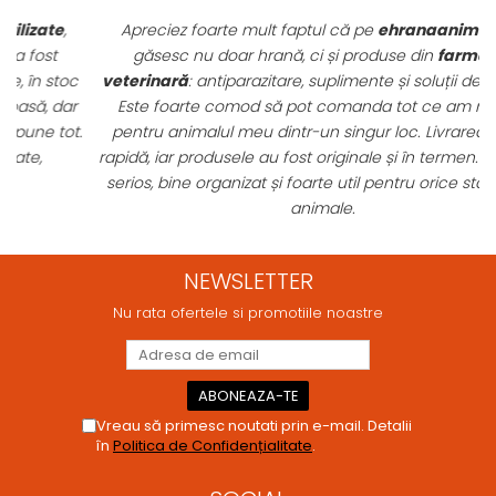
Apreciez foarte mult faptul că pe
ehranaanimale.ro
găsesc nu doar hrană, ci și produse din
farmacia
c
veterinară
: antiparazitare, suplimente și soluții de îngrijire.
r
Este foarte comod să pot comanda tot ce am nevoie
t.
pentru animalul meu dintr-un singur loc. Livrarea a fost
rapidă, iar produsele au fost originale și în termen. Magazin
serios, bine organizat și foarte util pentru orice stăpân de
animale.
NEWSLETTER
Nu rata ofertele si promotiile noastre
Vreau să primesc noutati prin e-mail. Detalii
în
Politica de Confidențialitate
.