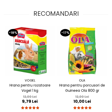
RECOMANDARI
-18%
-17%
VOGEL
OLA
Hrana pentru rozatoare
Hrana pentru porcusori de
Vogel 1 kg
Guineea Ola 800 gr
12,00 Lei
12,00 Lei
9,79 Lei
10,00 Lei