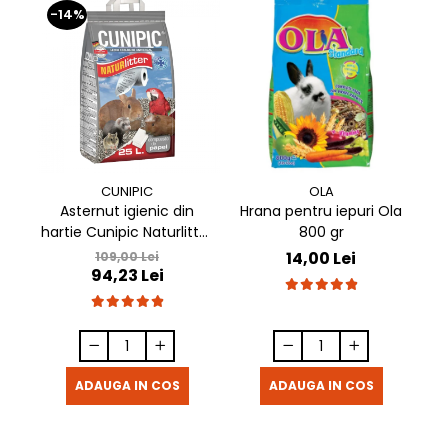
-14%
-
CUNIPIC
OLA
Asternut igienic din
Hrana pentru iepuri Ola
hartie Cunipic Naturlitter
800 gr
ha
Paper 25L
14,00 Lei
109,00 Lei
94,23 Lei
ADAUGA IN COS
ADAUGA IN COS