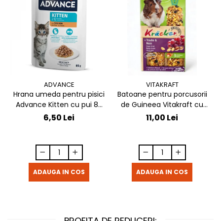
ADVANCE
VITAKRAFT
Hrana umeda pentru pisici
Batoane pentru porcusorii
Advance Kitten cu pui 85
de Guineea Vitakraft cu
gr
struguri & nuci 2 buc
6,50 Lei
11,00 Lei
ADAUGA IN COS
ADAUGA IN COS
PROFITA DE REDUCERI: