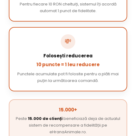
Pentru fiecare 10 RON cheltuiți, sistemul îți acordă
automat 1 punct de fidelitate.
💸
Folosești reducerea
10 puncte = 1 leu reducere
Punctele acumulate pot fi folosite pentru a plăti mai
puțin la următoarea comandă.
15.000+
Peste
15.000 de clienți
beneficiază deja de actualul
sistem de recompensare a fidelității pe
eHranaAnimale.ro.