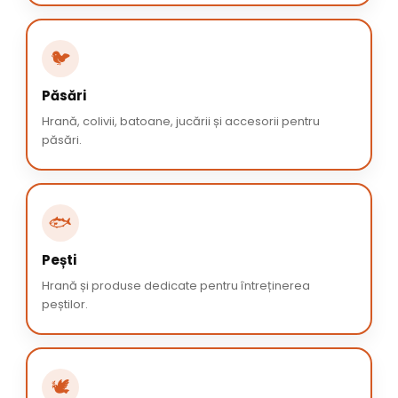
🐦
Păsări
Hrană, colivii, batoane, jucării și accesorii pentru
păsări.
🐟
Pești
Hrană și produse dedicate pentru întreținerea
peștilor.
🕊️