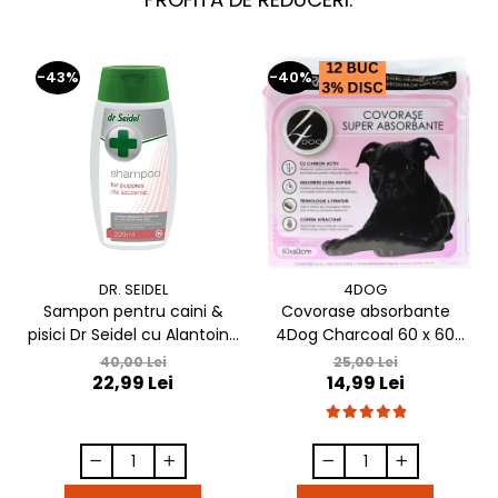
-43%
-40%
DR. SEIDEL
4DOG
Sampon pentru caini &
Covorase absorbante
pisici Dr Seidel cu Alantoina
4Dog Charcoal 60 x 60
220 ml
cm, 10 buc / pachet
40,00 Lei
25,00 Lei
22,99 Lei
14,99 Lei