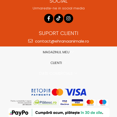
SOCIAL
Urmareste-ne in social media
SUPORT CLIENTI
contact@ehranaanimale.ro
MAGAZINUL MEU
CLIENTI
DATE COMERCIALE