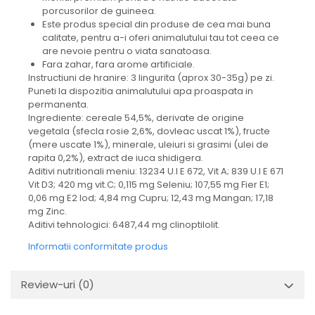
porcusorilor de guineea.
Este produs special din produse de cea mai buna
calitate, pentru a-i oferi animalutului tau tot ceea ce
are nevoie pentru o viata sanatoasa.
Fara zahar, fara arome artificiale.
Instructiuni de hranire: 3 lingurita (aprox 30-35g) pe zi.
Puneti la dispozitia animalutului apa proaspata in
permanenta.
Ingrediente: cereale 54,5%, derivate de origine
vegetala (sfecla rosie 2,6%, dovleac uscat 1%), fructe
(mere uscate 1%), minerale, uleiuri si grasimi (ulei de
rapita 0,2%), extract de iuca shidigera.
Aditivi nutritionali meniu: 13234 U.I E 672, Vit A; 839 U.I E 671
Vit D3; 420 mg vit.C; 0,115 mg Seleniu; 107,55 mg Fier E1;
0,06 mg E2 Iod; 4,84 mg Cupru; 12,43 mg Mangan; 17,18
mg Zinc.
Aditivi tehnologici: 6487,44 mg clinoptilolit.
Informatii conformitate produs
Review-uri
(0)