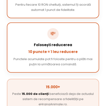
Pentru fiecare 10 RON cheltuiți, sistemul îți acordă
automat 1 punct de fidelitate.
💸
Folosești reducerea
10 puncte = 1 leu reducere
Punctele acumulate pot fi folosite pentru a plăti mai
puțin la următoarea comandă.
15.000+
Peste
15.000 de clienți
beneficiază deja de actualul
sistem de recompensare a fidelității pe
eHranaAnimale.ro.