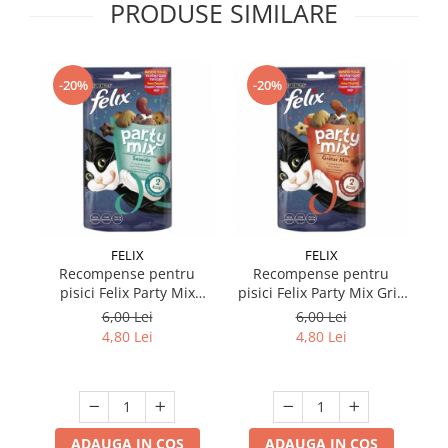
PRODUSE SIMILARE
-20%
-20%
FELIX
FELIX
Recompense pentru
Recompense pentru
pisici Felix Party Mix
pisici Felix Party Mix Grill
Ocean Mix 60 gr
60 gr
P
6,00 Lei
6,00 Lei
4,80 Lei
4,80 Lei
ADAUGA IN COS
ADAUGA IN COS