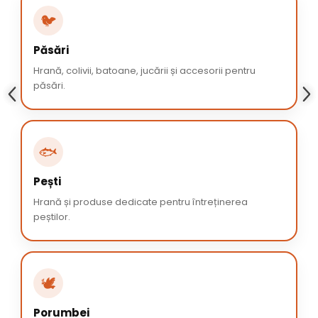
🐦
Păsări
Hrană, colivii, batoane, jucării și accesorii pentru
păsări.
🐟
Pești
Hrană și produse dedicate pentru întreținerea
peștilor.
🕊️
Porumbei