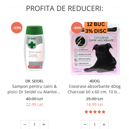
PROFITA DE REDUCERI:
-43%
-40%
DR. SEIDEL
4DOG
Sampon pentru caini &
Covorase absorbante 4Dog
pisici Dr Seidel cu Alantoina
Charcoal 60 x 60 cm, 10 buc
220 ml
/ pachet
40,00 Lei
25,00 Lei
22,99 Lei
14,99 Lei