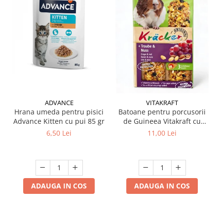
ADVANCE
VITAKRAFT
Hrana umeda pentru pisici
Batoane pentru porcusorii
Advance Kitten cu pui 85 gr
de Guineea Vitakraft cu
struguri & nuci 2 buc
6,50 Lei
11,00 Lei
ADAUGA IN COS
ADAUGA IN COS