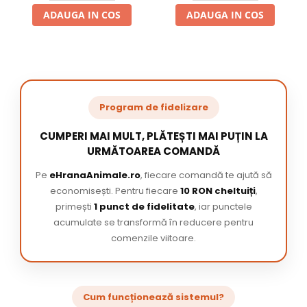
ADAUGA IN COS
ADAUGA IN COS
Program de fidelizare
CUMPERI MAI MULT, PLĂTEȘTI MAI PUȚIN LA
URMĂTOAREA COMANDĂ
Pe
eHranaAnimale.ro
, fiecare comandă te ajută să
economisești. Pentru fiecare
10 RON cheltuiți
,
primești
1 punct de fidelitate
, iar punctele
acumulate se transformă în reducere pentru
comenzile viitoare.
Cum funcționează sistemul?