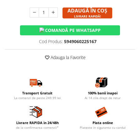
ADAUGĂ ÎN COȘ
LIVRARE RAPIDĂ!
COMANDĂ PE WHATSAPP
Cod Produs:
5949060225167
Adauga la Favorite
Transport Gratuit
100% banii inapoi
La comenzi de peste 249.99 lei
Ai 14 zile drept de retur
Livrare RAPIDA in 24/48h
Plata online
de la confirmarea comenzii*
Plateste in siguranta cu cardul