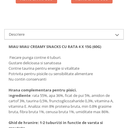
Descriere
MIAU MIAU CREAMY SNACKS CU RATA 4 X 15G (60G)
Fiecare punga contne 4 tuburi.
Gustare delicioasa si sanatoasa
Contne taurina pentru energie si vitalitate
Potrivita pentru pisicile cu sensibilitate alimentare
Nu contin conservanti
Hrana complementara pentru pisici.
I
ngrediente
: rata 55%, apa 36%, ficat de pui 5%, amidon de
cartof 3%, taurina 0,5%, frunctoglicozaharide 0,3%, vitamina A,
vitamina E. Analiza: min 8% proteina bruta, min 0.8% grasime
bruta, fibra bruta 1%, cenusa bruta 1%, umiditate max 86%.
Ghid de hranire: 1-2 tuburi/zi in functie de varsta si