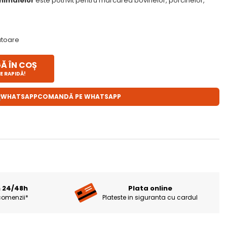
nimalelor
este potrivit pentru marcarea bovinelor, porcinelor,
ratoare
 ÎN COȘ
E RAPIDĂ!
COMANDĂ PE WHATSAPP
n 24/48h
Plata online
comenzii*
Plateste in siguranta cu cardul