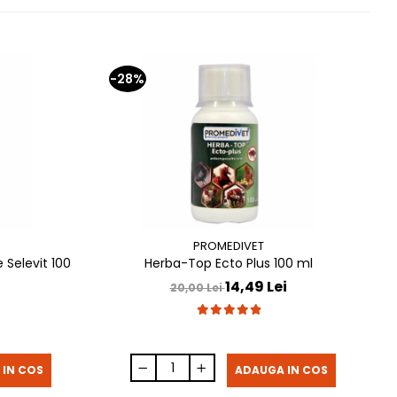
-28%
PROMEDIVET
 Selevit 100
Herba-Top Ecto Plus 100 ml
S
14,49 Lei
20,00 Lei
 IN COS
ADAUGA IN COS