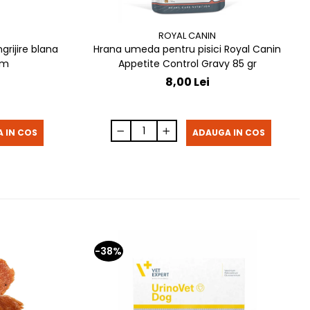
ROYAL CANIN
grijire blana
Hrana umeda pentru pisici Royal Canin
13 cm
Appetite Control Gravy 85 gr
8,00 Lei
 IN COS
ADAUGA IN COS
-38%