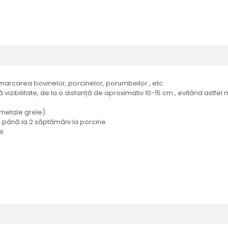
 marcarea bovinelor, porcinelor, porumbeilor , etc
vizibilitate, de la o distanță de aproximativ 10-15 cm., evitând astf
n metale grele).
i până la 2 săptămâni la porcine.
e.