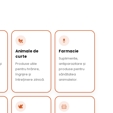
🐔
💊
Animale de
Farmacie
curte
Suplimente,
și
Produse utile
antiparazitare și
pentru hrănire,
produse pentru
îngrijire și
sănătatea
întreținere zilnică.
animalelor.
🕊️
🐹