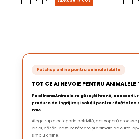
ADAUGA IN COS
Petshop online pentru animale iubite
TOT CE AI NEVOIE PENTRU ANIMALELE 
Pe eHranaAnimale.ro găsești hrană, accesorii,
produse de îngrijire și soluții pentru sănătatea
tale.
Alege rapid categoria potrivită, descoperă produse p
pisici, păsări, pești, rozătoare și animale de curte,
simplu online.