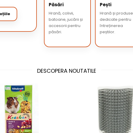
Păsări
Pești
Hrană, colivii,
Hrană și produs
țiile
batoane, jucării și
dedicate pentru
accesorii pentru
întreținerea
păsări.
peștilor.
DESCOPERA NOUTATILE