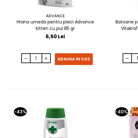
ADVANCE
Hrana umeda pentru pisici Advance
Batoane p
Kitten cu pui 85 gr
Vitakraf
6,50 Lei
ADAUGA IN COS
-43%
-40%