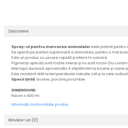
Descriere
Spray-ul pentru marcarea animalelor
este potrivit pentru
Se aplică pe partea superioară a animalului, pentru o mai bună 
Este un produs cu uscare rapidă și intens în culoare.
Pigmenții aplicați sunt foarte intenși și nu sunt nocivi (nu conți
Marcajul durează aproximativ 4 săptămâni la bovine și ovine ș
Este rezistent atât la temperaturile ridicate cât și la cele scăzut
Specii țintă
: bovine, porcine,porumbei
DIMENSIUNE:
flacon x 400 ml.
Informatii conformitate produs
Review-uri
(0)