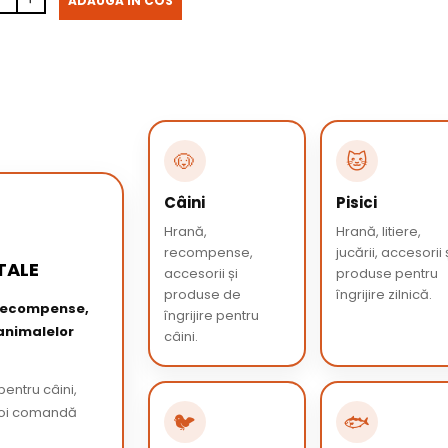
ADAUGA IN COS
🐶
🐱
Câini
Pisici
Hrană,
Hrană, litiere,
recompense,
jucării, accesorii 
TALE
accesorii și
produse pentru
produse de
îngrijire zilnică.
 recompense,
îngrijire pentru
 animalelor
câini.
entru câini,
 apoi comandă
🐦
🐟