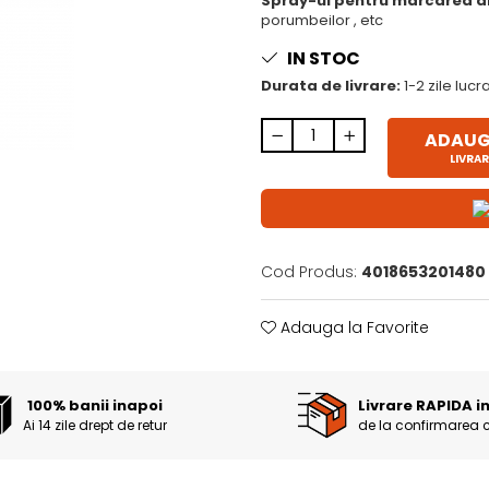
Spray-ul pentru marcarea a
porumbeilor , etc
IN STOC
Durata de livrare:
1-2 zile luc
ADAUGĂ
LIVRAR
Cod Produs:
4018653201480
Adauga la Favorite
100% banii inapoi
Livrare RAPIDA i
Ai 14 zile drept de retur
de la confirmarea 