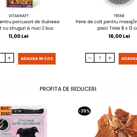
VITAKRAFT
TRIXIE
entru porcusorii de Guineea
Perie de colt pentru masaj/in
t cu struguri & nuci 2 buc
pisici Trixie 8 x 
11,00 Lei
16,00 Lei
ADAUGA IN COS
ADAUGA
PROFITA DE REDUCERI:
-39%