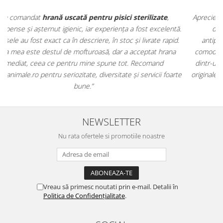
Apreciez foarte mult faptul că pe
ehranaanimale.ro
găsesc nu
.
doar hrană, ci și produse din
farmacia veterinară
:
antiparazitare, suplimente și soluții de îngrijire. Este foarte
comod să pot comanda tot ce am nevoie pentru animalul meu
m
dintr-un singur loc. Livrarea a fost rapidă, iar produsele au fost
e
originale și în termen. Magazin serios, bine organizat și foarte util
t
pentru orice stăpân de animale.
NEWSLETTER
Nu rata ofertele si promotiile noastre
Vreau să primesc noutati prin e-mail. Detalii în
Politica de Confidențialitate
.