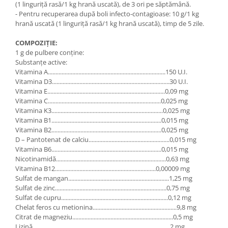
(1 linguriţă rasă/1 kg hrană uscată), de 3 ori pe săptămână.
- Pentru recuperarea după boli infecto-contagioase: 10 g/1 kg
hrană uscată (1 linguriţă rasă/1 kg hrană uscată), timp de 5 zile.
COMPOZIŢIE:
1 g de pulbere conţine:
Substanțe active:
Vitamina A.............................................................................150 U.I.
Vitamina D3.............................................................................30 U.I.
Vitamina E.............................................................................0,09 mg
Vitamina C..........................................................................0,025 mg
Vitamina K3.........................................................................0,025 mg
Vitamina B1........................................................................0,015 mg
Vitamina B2........................................................................0,025 mg
D – Pantotenat de calciu.....................................................0,015 mg
Vitamina B6........................................................................0,015 mg
Nicotinamidă........................................................................0,63 mg
Vitamina B12..................................................................0,00009 mg
Sulfat de mangan..................................................................1,25 mg
Sulfat de zinc.........................................................................0,75 mg
Sulfat de cupru......................................................................0,12 mg
Chelat feros cu metionina.......................................................9,8 mg
Citrat de magneziu..................................................................0,5 mg
Lizină..........................................................................................2 mg