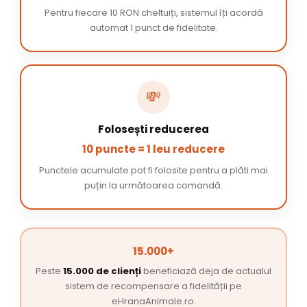
Pentru fiecare 10 RON cheltuiți, sistemul îți acordă
automat 1 punct de fidelitate.
💸
Folosești reducerea
10 puncte = 1 leu reducere
Punctele acumulate pot fi folosite pentru a plăti mai
puțin la următoarea comandă.
15.000+
Peste
15.000 de clienți
beneficiază deja de actualul
sistem de recompensare a fidelității pe
eHranaAnimale.ro.