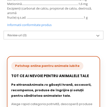
Metionină...............................................................................1,6 mg
Excipienţi (carbonat de calciu, propionat de calciu, dextroză,
aromă
fructe) q.s.ad. ...............................................................................1 g
Informatii conformitate produs
Review-uri
(0)
Petshop online pentru animale iubite
TOT CE AI NEVOIE PENTRU ANIMALELE TALE
Pe eHranaAnimale.ro găsești hrană, accesorii,
recompense, produse de îngrijire și soluții
pentru sănătatea animalelor tale.
Alege rapid categoria potrivită, descoperă produse