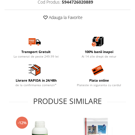
Cod Produs:
5944726020889
Adauga la Favorite
Transport Gratuit
100% banii inapoi
La comenzi de peste 249.99 lei
Ai 14 zile drept de retur
Livrare RAPIDA in 24/48h
Plata online
de la confirmarea comenzii*
Plateste in siguranta cu cardul
PRODUSE SIMILARE
-12%