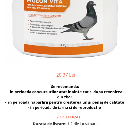
Hrana uscata
Hrana umeda
Hrana uscata caini
Hrana uscata
Hrana umeda pisici
Caine Junior
Caine Adult
Pisica Adult
Caine Senior
Pisica Junior
Oferta 2 saci
Pisica Senior
Igiena caini
Pisica Sterilizata
Ingrijire pisici
Cosmetica & produse de igiena
Covorase & Scutece
Asternut igienic
Solutii auriculare
Igiena pisici
20,37 Lei
Solutii curatare
Sampoane pisici
Se recomanda:
Solutii dentare
Oferte
- in perioada concursurilor atat inainte cat si dupa revenirea
Solutii oftalmice
din zbor
Recompense pisici
- in perioada naparlirii pentru cresterea unui penaj de calitate
Oferte
- in perioada de iarna si de reproductie
Recompense caini
STOC EPUIZAT
Durata de livrare:
1-2 zile lucratoare