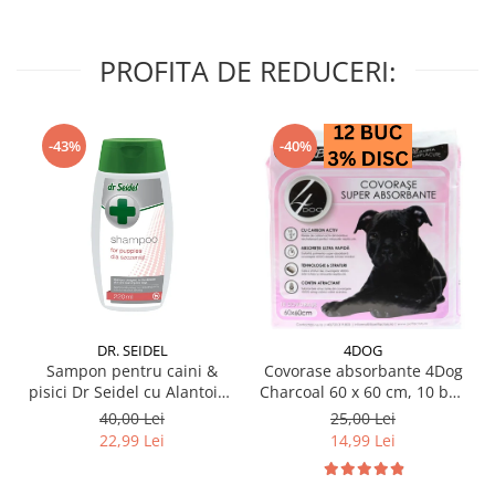
PROFITA DE REDUCERI:
-43%
-40%
DR. SEIDEL
4DOG
Sampon pentru caini &
Covorase absorbante 4Dog
pisici Dr Seidel cu Alantoina
Charcoal 60 x 60 cm, 10 buc
220 ml
/ pachet
40,00 Lei
25,00 Lei
22,99 Lei
14,99 Lei