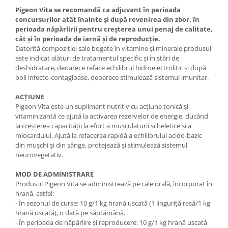
Pigeon Vita se recomandă ca adjuvant în perioada
concursurilor atât înainte şi după revenirea din zbor, în
perioada năpârlirii pentru creşterea unui penaj de calitate,
cât şi în perioada de iarnă şi de reproducţie.
Datorită compoziţiei sale bogate în vitamine şi minerale produsul
este indicat alături de tratamentul specific şi în stări de
deshidratare, deoarece reface echilibrul hidroelectrolitic şi după
boli infecto-contagioase, deoarece stimulează sistemul imunitar.
ACȚIUNE
Pigeon Vita este un supliment nutritiv cu acţiune tonică şi
vitaminizantă ce ajută la activarea rezervelor de energie, ducând
la creşterea capacităţii la efort a musculaturii scheletice şi a
miocardului. Ajută la refacerea rapidă a echilibrului acido-bazic
din muşchi şi din sânge, protejează şi stimulează sistemul
neurovegetativ.
MOD DE ADMINISTRARE
Produsul Pigeon Vita se administrează pe cale orală, încorporat în
hrană, astfel:
- În sezonul de curse: 10 g/1 kg hrană uscată (1 linguriţă rasă/1 kg
hrană uscată), o dată pe săptămână.
- În perioada de năpârlire şi reproducere: 10 g/1 kg hrană uscată