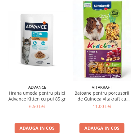
ADVANCE
VITAKRAFT
Hrana umeda pentru pisici
Batoane pentru porcusorii
Advance Kitten cu pui 85 gr
de Guineea Vitakraft cu
struguri & nuci 2 buc
6,50 Lei
11,00 Lei
ADAUGA IN COS
ADAUGA IN COS