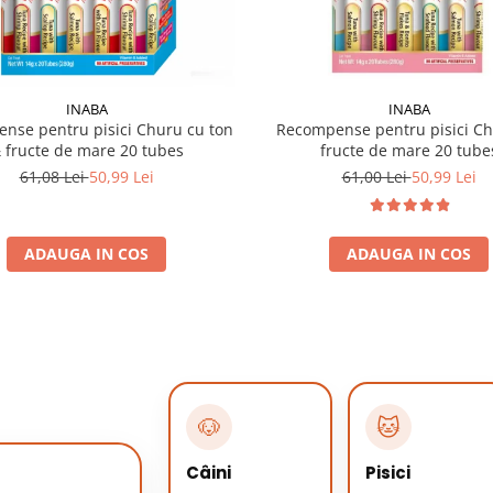
INABA
INABA
nse pentru pisici Churu cu ton
Recompense pentru pisici C
 fructe de mare 20 tubes
fructe de mare 20 tube
61,08 Lei
50,99 Lei
61,00 Lei
50,99 Lei
ADAUGA IN COS
ADAUGA IN COS
🐶
🐱
Câini
Pisici