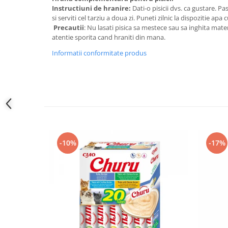
Instructiuni de hranire:
Dati-o pisicii dvs. ca gustare. Pa
si serviti cel tarziu a doua zi. Puneti zilnic la dispozitie apa
Precautii
: Nu lasati pisica sa mestece sau sa inghita mate
atentie sporita cand hraniti din mana.
Informatii conformitate produs
-10%
-17%