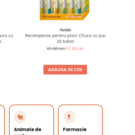
INABA
huru cu
Recompense pentru pisici Churu cu pui
s
20 tubes
61,00 Lei
51,00 Lei
ADAUGA IN COS
🐔
💊
Animale de
Farmacie