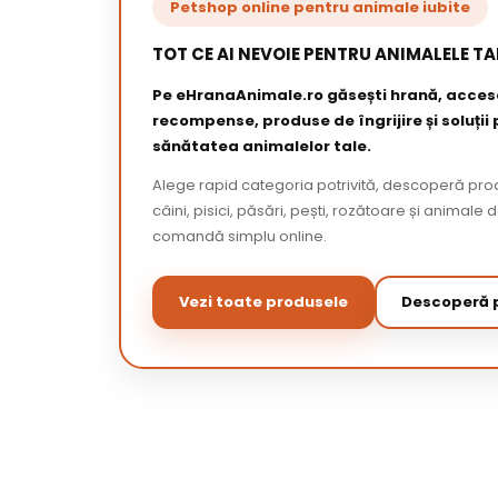
Petshop online pentru animale iubite
TOT CE AI NEVOIE PENTRU ANIMALELE TA
Pe eHranaAnimale.ro găsești hrană, acceso
recompense, produse de îngrijire și soluții
sănătatea animalelor tale.
Alege rapid categoria potrivită, descoperă pr
câini, pisici, păsări, pești, rozătoare și animale 
comandă simplu online.
Vezi toate produsele
Descoperă p