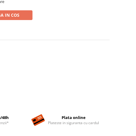
are
A IN COS
4/48h
Plata online
nzii*
Plateste in siguranta cu cardul