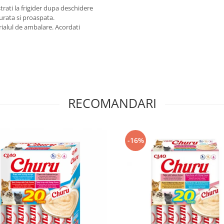
strati la frigider dupa deschidere
 curata si proaspata.
rialul de ambalare. Acordati
RECOMANDARI
-16%