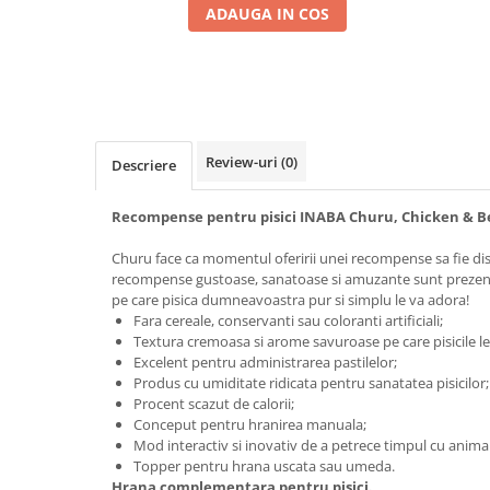
ADAUGA IN COS
Review-uri
(0)
Descriere
Recompense pentru pisici INABA Churu, Chicken & Be
Churu face ca momentul oferirii unei recompense sa fie dist
recompense gustoase, sanatoase si amuzante sunt prezent
pe care pisica dumneavoastra pur si simplu le va adora!
Fara cereale, conservanti sau coloranti artificiali;
Textura cremoasa si arome savuroase pe care pisicile le
Excelent pentru administrarea pastilelor;
Produs cu umiditate ridicata pentru sanatatea pisicilor;
Procent scazut de calorii;
Conceput pentru hranirea manuala;
Mod interactiv si inovativ de a petrece timpul cu animal
Topper pentru hrana uscata sau umeda.
Hrana complementara pentru pisici.