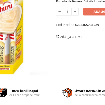
Durata de livrare:
1-2 zile lucrato
ADAUG
Cod Produs:
4262365731289
Adauga la Favorite
100% banii inapoi
Livrare RAPIDA in 2
Ai 14 zile drept de retur
de la confirmarea come