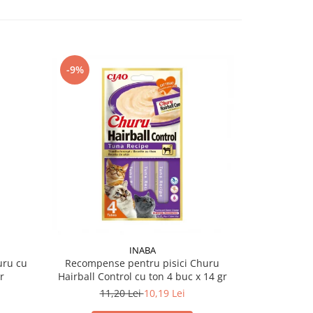
-9%
INABA
uru cu
Recompense pentru pisici Churu
Recompense 
r
Hairball Control cu ton 4 buc x 14 gr
& Coat 
11,20 Lei
10,19 Lei