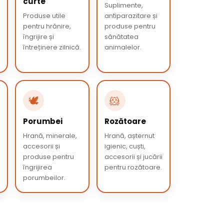
curte
Suplimente,
Produse utile
antiparazitare și
pentru hrănire,
produse pentru
îngrijire și
sănătatea
întreținere zilnică.
animalelor.
🕊️
🐹
Porumbei
Rozătoare
Hrană, minerale,
Hrană, așternut
accesorii și
igienic, cuști,
produse pentru
accesorii și jucării
îngrijirea
pentru rozătoare.
porumbeilor.