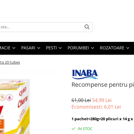
MACIE
PASARI
PESTI
PORUMBEI
ROZATOARE
ta 20 tubes
Recompense pentru pis
61,00 Lei
54,99 Lei
Economisesti:
6,01
Lei
1 pachet=280g=20 plicuri x 14 g 
IN STOC