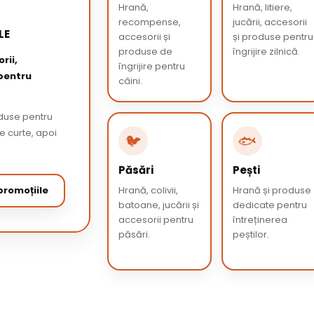
Hrană,
Hrană, litiere,
recompense,
jucării, accesorii
LE
accesorii și
și produse pentru
produse de
îngrijire zilnică.
rii,
îngrijire pentru
 pentru
câini.
oduse pentru
de curte, apoi
🐦
🐟
Păsări
Pești
romoțiile
Hrană, colivii,
Hrană și produse
batoane, jucării și
dedicate pentru
accesorii pentru
întreținerea
păsări.
peștilor.