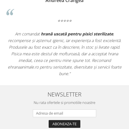
Madalina Stancea
⭐⭐⭐⭐⭐
te
,
Apreciez foarte mult faptul că pe
ehranaanimale.ro
găsesc 
elentă.
doar hrană, ci și produse din
farmacia veterinară
:
 rapid.
antiparazitare, suplimente și soluții de îngrijire. Este foarte
hrana
comod să pot comanda tot ce am nevoie pentru animalul me
d
dintr-un singur loc. Livrarea a fost rapidă, iar produsele au fos
 foarte
originale și în termen. Magazin serios, bine organizat și foarte u
pentru orice stăpân de animale.
NEWSLETTER
Nu rata ofertele si promotiile noastre