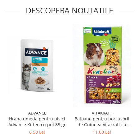
DESCOPERA NOUTATILE
ADVANCE
VITAKRAFT
Hrana umeda pentru pisici
Batoane pentru porcusorii
Advance Kitten cu pui 85 gr
de Guineea Vitakraft cu
struguri & nuci 2 buc
6,50 Lei
11,00 Lei