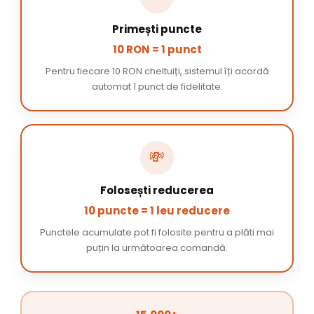
Primești puncte
10 RON = 1 punct
Pentru fiecare 10 RON cheltuiți, sistemul îți acordă
automat 1 punct de fidelitate.
💸
Folosești reducerea
10 puncte = 1 leu reducere
Punctele acumulate pot fi folosite pentru a plăti mai
puțin la următoarea comandă.