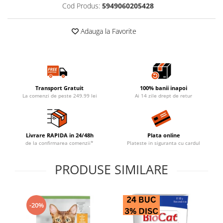
Cod Produs:
5949060205428
Adauga la Favorite
Transport Gratuit
100% banii inapoi
La comenzi de peste 249.99 lei
Ai 14 zile drept de retur
Livrare RAPIDA in 24/48h
Plata online
de la confirmarea comenzii*
Plateste in siguranta cu cardul
PRODUSE SIMILARE
-20%