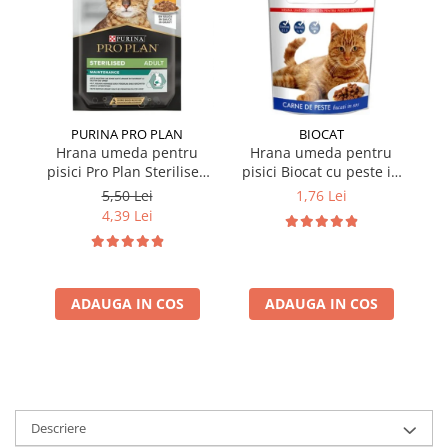
PURINA PRO PLAN
BIOCAT
Hrana umeda pentru
Hrana umeda pentru
pisici Pro Plan Sterilised
pisici Biocat cu peste in
p
Nutrisavour cu pui in sos
sos 100 gr
Nu
5,50 Lei
1,76 Lei
85 gr
4,39 Lei
ADAUGA IN COS
ADAUGA IN COS
Descriere