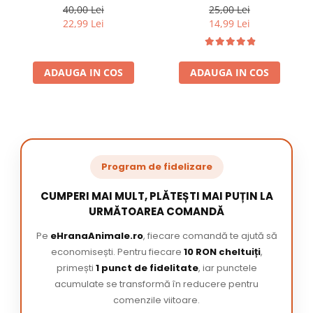
220 ml
/ pachet
40,00 Lei
25,00 Lei
22,99 Lei
14,99 Lei
ADAUGA IN COS
ADAUGA IN COS
Program de fidelizare
CUMPERI MAI MULT, PLĂTEȘTI MAI PUȚIN LA
URMĂTOAREA COMANDĂ
Pe
eHranaAnimale.ro
, fiecare comandă te ajută să
economisești. Pentru fiecare
10 RON cheltuiți
,
primești
1 punct de fidelitate
, iar punctele
acumulate se transformă în reducere pentru
comenzile viitoare.