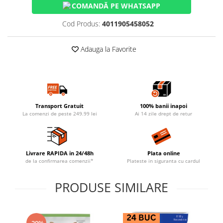
COMANDĂ PE WHATSAPP
Cod Produs:
4011905458052
Adauga la Favorite
Transport Gratuit
100% banii inapoi
La comenzi de peste 249.99 lei
Ai 14 zile drept de retur
Livrare RAPIDA in 24/48h
Plata online
de la confirmarea comenzii*
Plateste in siguranta cu cardul
PRODUSE SIMILARE
-20%