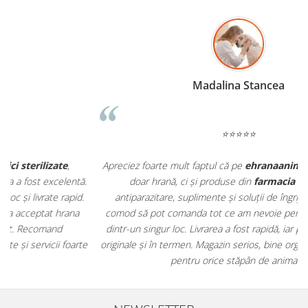
Madalina Stancea
⭐⭐⭐⭐⭐
Apreciez foarte mult faptul că pe
ehranaanimale.ro
găsesc nu
.
doar hrană, ci și produse din
farmacia veterinară
:
antiparazitare, suplimente și soluții de îngrijire. Este foarte
comod să pot comanda tot ce am nevoie pentru animalul meu
m
dintr-un singur loc. Livrarea a fost rapidă, iar produsele au fost
e
originale și în termen. Magazin serios, bine organizat și foarte util
t
pentru orice stăpân de animale.