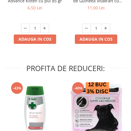
Advance Kitten cu pui 85 gr
de Guineea Vitakraft cu
struguri & nuci 2 buc
6,50 Lei
11,00 Lei
ADAUGA IN COS
ADAUGA IN COS
PROFITA DE REDUCERI:
-43%
-40%