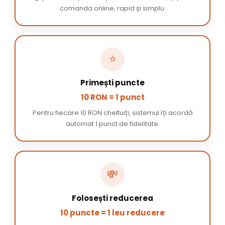
comanda online, rapid și simplu.
⭐
Primești puncte
10 RON = 1 punct
Pentru fiecare 10 RON cheltuiți, sistemul îți acordă
automat 1 punct de fidelitate.
💸
Folosești reducerea
10 puncte = 1 leu reducere