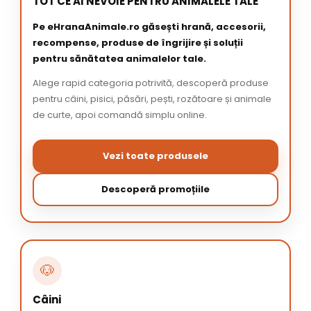
TOT CE AI NEVOIE PENTRU ANIMALELE TALE
Pe eHranaAnimale.ro găsești hrană, accesorii,
recompense, produse de îngrijire și soluții
pentru sănătatea animalelor tale.
Alege rapid categoria potrivită, descoperă produse
pentru câini, pisici, păsări, pești, rozătoare și animale
de curte, apoi comandă simplu online.
Vezi toate produsele
Descoperă promoțiile
🐶
Câini