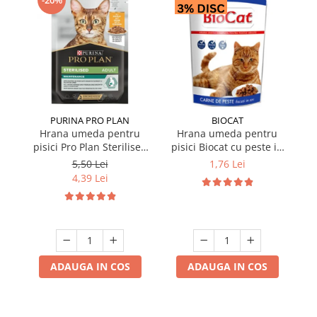
PURINA PRO PLAN
BIOCAT
Hrana umeda pentru
Hrana umeda pentru
pisici Pro Plan Sterilised
pisici Biocat cu peste in
p
Nutrisavour cu pui in sos
sos 100 gr
Nu
5,50 Lei
1,76 Lei
85 gr
4,39 Lei
ADAUGA IN COS
ADAUGA IN COS