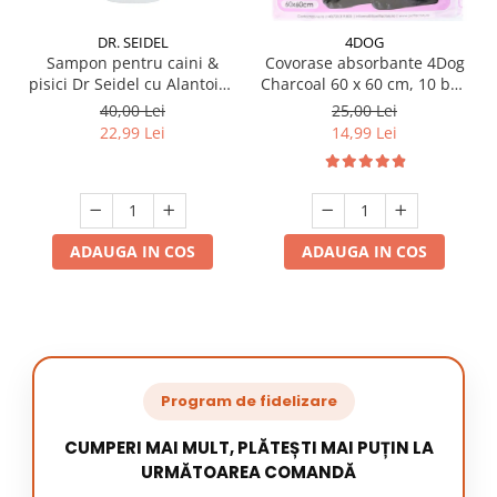
DR. SEIDEL
4DOG
Sampon pentru caini &
Covorase absorbante 4Dog
pisici Dr Seidel cu Alantoina
Charcoal 60 x 60 cm, 10 buc
220 ml
/ pachet
40,00 Lei
25,00 Lei
22,99 Lei
14,99 Lei
ADAUGA IN COS
ADAUGA IN COS
Program de fidelizare
CUMPERI MAI MULT, PLĂTEȘTI MAI PUȚIN LA
URMĂTOAREA COMANDĂ