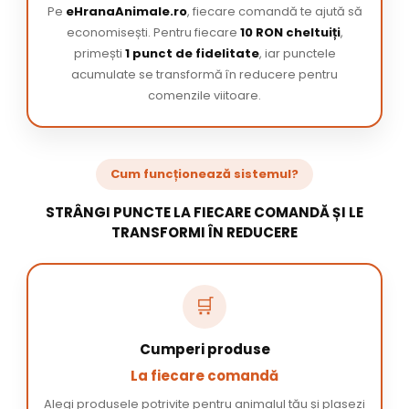
Pe
eHranaAnimale.ro
, fiecare comandă te ajută să
economisești. Pentru fiecare
10 RON cheltuiți
,
primești
1 punct de fidelitate
, iar punctele
acumulate se transformă în reducere pentru
comenzile viitoare.
Cum funcționează sistemul?
STRÂNGI PUNCTE LA FIECARE COMANDĂ ȘI LE
TRANSFORMI ÎN REDUCERE
🛒
Cumperi produse
La fiecare comandă
Alegi produsele potrivite pentru animalul tău și plasezi