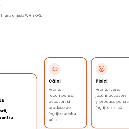
.
.
g de hrană umedă WHISKAS.
🐶
🐱
Câini
Pisici
Hrană,
Hrană, litiere,
recompense,
jucării, accesorii
LE
accesorii și
și produse pentru
produse de
îngrijire zilnică.
rii,
îngrijire pentru
 pentru
câini.