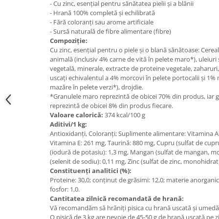
- Cu zinc, esențial pentru sănătatea pielii și a blănii
- Hrană 100% completă și echilibrată
- Fără coloranți sau arome artificiale
- Sursă naturală de fibre alimentare (fibre)
Compoziție:
Cu zinc, esențial pentru o piele și o blană sănătoase: Cerea
animală (inclusiv 4% carne de vită în pelete maro*), uleiuri
vegetală, minerale, extracte de proteine vegetale, zaharuri
uscați echivalentul a 4% morcovi în pelete portocalii și 1
mazăre în pelete verzi*), drojdie.
*Granulele maro reprezintă de obicei 70% din produs, iar gra
reprezintă de obicei 8% din produs fiecare.
Valoare calorică:
374 kcal/100 g
Aditivi/1 kg:
Antioxidanți, Coloranți; Suplimente alimentare: Vitamina A:
Vitamina E: 261 mg, Taurină: 880 mg, Cupru (sulfat de cupru 
(iodură de potasiu): 1,3 mg, Mangan (sulfat de mangan, mo
(selenit de sodiu): 0,11 mg, Zinc (sulfat de zinc, monohidrat
Constituenți analitici (%):
Proteine: 30,0; conținut de grăsimi: 12,0; materie anorganică: 
fosfor: 1,0.
Cantitatea zilnică recomandată de hrană:
Vă recomandăm să hrăniți pisica cu hrană uscată și umed
O pisică de 3 kg are nevoie de 45-50 g de hrană uscată pe zi