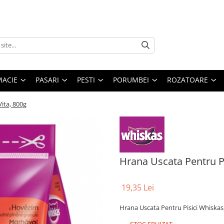
MACIE
PASARI
PESTI
PORUMBEI
ROZATOARE
Vita, 800g
Hrana Uscata Pentru Pi
19,35 Lei
Hrana Uscata Pentru Pisici Whiskas,
STOC EPUIZAT