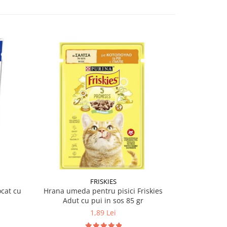
FRISKIES
cat cu
Hrana umeda pentru pisici Friskies
Hrana umeda 
Adut cu pui in sos 85 gr
Orig
1,89 Lei