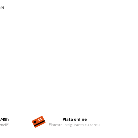
are
4/48h
Plata online
nzii*
Plateste in siguranta cu cardul