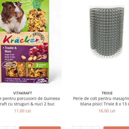
VITAKRAFT
TRIXIE
 pentru porcusorii de Guineea
Perie de colt pentru masaj/in
kraft cu struguri & nuci 2 buc
blana pisici Trixie 8
11,00 Lei
16,00 Lei