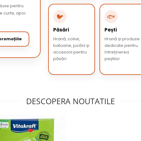
oduse pentru
de curte, apoi
🐦
🐟
Păsări
Pești
romoțiile
Hrană, colivii,
Hrană și produse
batoane, jucării și
dedicate pentru
accesorii pentru
întreținerea
păsări.
peștilor.
DESCOPERA NOUTATILE