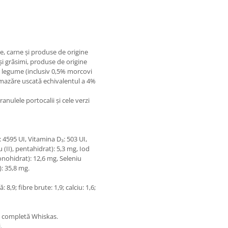
le, carne și produse de origine
 și grăsimi, produse de origine
, legume (inclusiv 0,5% morcovi
% mazăre uscată echivalentul a 4%
nulele portocalii și cele verzi
 4595 UI, Vitamina D₃: 503 UI,
(II), pentahidrat): 5,3 mg, Iod
nohidrat): 12,6 mg, Seleniu
): 35,8 mg.
8,9; fibre brute: 1,9; calciu: 1,6;
ă completă Whiskas.
.