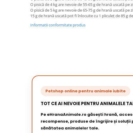
O pisică de 4 kg are nevoie de 55-65 g de hrană uscată pe zi
O pisică de 5 kg are nevoie de 65-75 g de hrană uscată pe zi
15 g de hrană uscată pot fi înlocuite cu 1 pliculeț de 85 
Informatii conformitate produs
Petshop online pentru animale iubite
TOT CE AI NEVOIE PENTRU ANIMALELE TA
Pe eHranaAnimale.ro găsești hrană, acceso
recompense, produse de îngrijire și soluții
sănătatea animalelor tale.