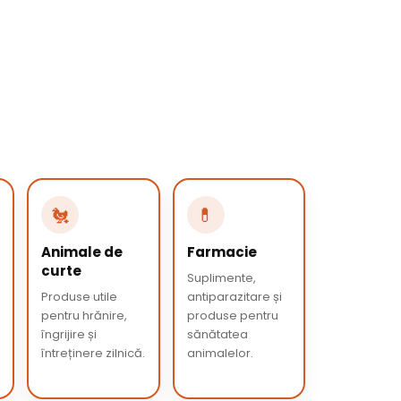
🐔
💊
Animale de
Farmacie
curte
Suplimente,
Produse utile
antiparazitare și
pentru hrănire,
produse pentru
îngrijire și
sănătatea
întreținere zilnică.
animalelor.