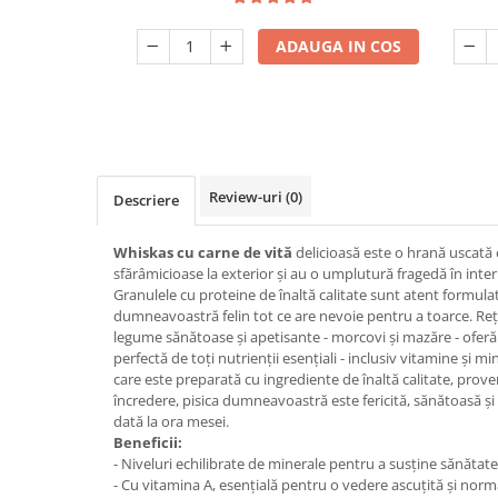
ADAUGA IN COS
Review-uri
(0)
Descriere
Whiskas cu carne de vită
delicioasă este o hrană uscată
sfărâmicioase la exterior și au o umplutură fragedă în interio
Granulele cu proteine de înaltă calitate sunt atent formulat
dumneavoastră felin tot ce are nevoie pentru a toarce. Reț
legume sănătoase și apetisante - morcovi și mazăre - ofer
perfectă de toți nutrienții esențiali - inclusiv vitamine și m
care este preparată cu ingrediente de înaltă calitate, prove
încredere, pisica dumneavoastră este fericită, sănătoasă și 
dată la ora mesei.
Beneficii:
- Niveluri echilibrate de minerale pentru a susține sănătatea
- Cu vitamina A, esențială pentru o vedere ascuțită și norm