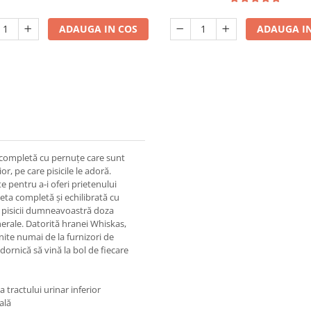
ADAUGA IN COS
ADAUGA IN
 completă cu pernuțe care sunt
r, pe care pisicile le adoră.
e pentru a-i oferi prietenului
eta completă și echilibrată cu
ă pisicii dumneavoastră doza
inerale. Datorită hranei Whiskas,
nite numai de la furnizori de
dornică să vină la bol de fiecare
 tractului urinar inferior
ală