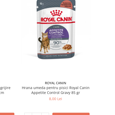
ROYAL CANIN
grijire
Hrana umeda pentru pisici Royal Canin
Hrana ume
 x 13 cm
Appetite Control Gravy 85 gr
Ag
8,00 Lei