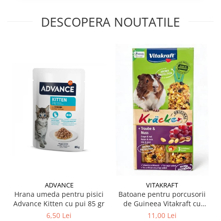
DESCOPERA NOUTATILE
ADVANCE
VITAKRAFT
Hrana umeda pentru pisici
Batoane pentru porcusorii
Advance Kitten cu pui 85 gr
de Guineea Vitakraft cu
struguri & nuci 2 buc
6,50 Lei
11,00 Lei