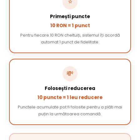
⭐
Primești puncte
10 RON = 1 punct
Pentru fiecare 10 RON cheltuiți, sistemul îți acordă
automat 1 punct de fidelitate.
💸
Folosești reducerea
10 puncte = 1 leu reducere
Punctele acumulate pot fi folosite pentru a plăti mai
puțin la următoarea comandă.