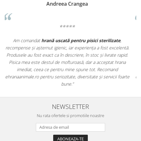
Madalina Stancea
⭐⭐⭐⭐⭐
Apreciez foarte mult faptul că pe
ehranaanimale.ro
găsesc nu
.
doar hrană, ci și produse din
farmacia veterinară
:
antiparazitare, suplimente și soluții de îngrijire. Este foarte
comod să pot comanda tot ce am nevoie pentru animalul meu
m
dintr-un singur loc. Livrarea a fost rapidă, iar produsele au fost
e
originale și în termen. Magazin serios, bine organizat și foarte util
t
pentru orice stăpân de animale.
NEWSLETTER
Nu rata ofertele si promotiile noastre