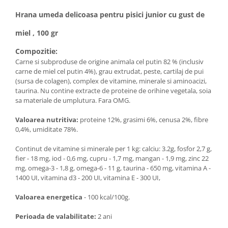
Hrana umeda delicoasa pentru pisici junior cu gust de
miel , 100 gr
Compozitie:
Carne si subproduse de origine animala cel putin 82 % (inclusiv
carne de miel cel putin 4%), grau extrudat, peste, cartilaj de pui
(sursa de colagen), complex de vitamine, minerale si aminoacizi,
taurina. Nu contine extracte de proteine de orihine vegetala, soia
sa materiale de umplutura. Fara OMG.
Valoarea nutritiva:
proteine 12%, grasimi 6%, cenusa 2%, fibre
0,4%, umiditate 78%.
Continut de vitamine si minerale per 1 kg: calciu: 3.2g, fosfor 2,7 g,
fier - 18 mg, iod - 0,6 mg, cupru - 1,7 mg, mangan - 1,9 mg, zinc 22
mg, omega-3 - 1,8 g, omega-6 - 11 g, taurina - 650 mg, vitamina A -
1400 UI, vitamina d3 - 200 UI, vitamina E - 300 UI,
Valoarea energetica
- 100 kcal/100g.
Perioada de valabilitate:
2 ani