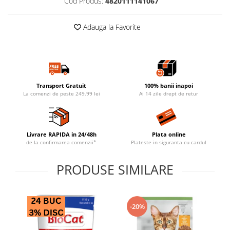
Cod Produs:
4820111141067
Adauga la Favorite
Transport Gratuit
100% banii inapoi
La comenzi de peste 249.99 lei
Ai 14 zile drept de retur
Livrare RAPIDA in 24/48h
Plata online
de la confirmarea comenzii*
Plateste in siguranta cu cardul
PRODUSE SIMILARE
-20%