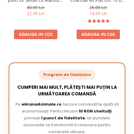
pisici Dr Seidel cu Alantoina
Charcoal 60 x 60 cm, 10 buc
220 ml
/ pachet
40,00 Lei
25,00 Lei
22,99 Lei
14,99 Lei
ADAUGA IN COS
ADAUGA IN COS
Program de fidelizare
CUMPERI MAI MULT, PLĂTEȘTI MAI PUȚIN LA
URMĂTOAREA COMANDĂ
Pe
eHranaAnimale.ro
, fiecare comandă te ajută să
economisești. Pentru fiecare
10 RON cheltuiți
,
primești
1 punct de fidelitate
, iar punctele
acumulate se transformă în reducere pentru
comenzile viitoare.