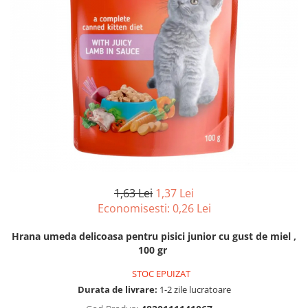
Hrana uscata
Hrana umeda
Hrana uscata caini
Hrana uscata
Hrana umeda pisici
Caine Junior
Caine Adult
Pisica Adult
Caine Senior
Pisica Junior
Oferta 2 saci
Pisica Senior
Igiena caini
Pisica Sterilizata
Ingrijire pisici
Cosmetica & produse de igiena
Covorase & Scutece
Asternut igienic
Solutii auriculare
Igiena pisici
1,63 Lei
1,37 Lei
Solutii curatare
Sampoane pisici
Economisesti:
0,26
Lei
Solutii dentare
Oferte
Solutii oftalmice
Recompense pisici
Hrana umeda delicoasa pentru pisici junior cu gust de miel ,
Oferte
100 gr
Recompense caini
STOC EPUIZAT
Durata de livrare:
1-2 zile lucratoare