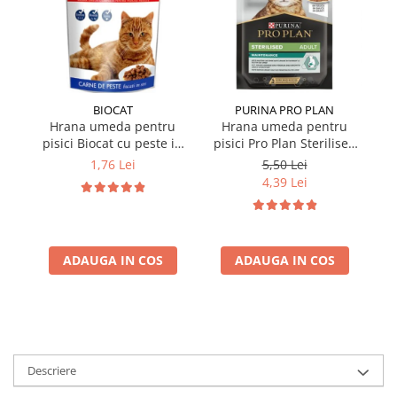
BIOCAT
PURINA PRO PLAN
Hrana umeda pentru
Hrana umeda pentru
pisici Biocat cu peste in
pisici Pro Plan Sterilised
p
sos 100 gr
Nutrisavour cu pui in sos
Nu
1,76 Lei
5,50 Lei
85 gr
4,39 Lei
ADAUGA IN COS
ADAUGA IN COS
Descriere