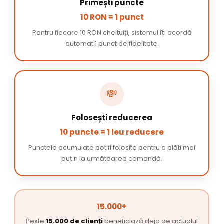
Primești puncte
10 RON = 1 punct
Pentru fiecare 10 RON cheltuiți, sistemul îți acordă
automat 1 punct de fidelitate.
💸
Folosești reducerea
10 puncte = 1 leu reducere
Punctele acumulate pot fi folosite pentru a plăti mai
puțin la următoarea comandă.
15.000+
Peste
15.000 de clienți
beneficiază deja de actualul