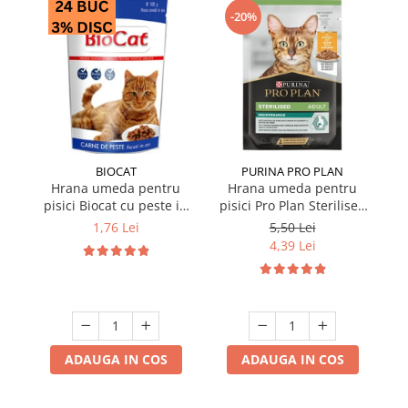
-20%
BIOCAT
PURINA PRO PLAN
Hrana umeda pentru
Hrana umeda pentru
pisici Biocat cu peste in
pisici Pro Plan Sterilised
p
sos 100 gr
Nutrisavour cu pui in sos
Nu
1,76 Lei
5,50 Lei
85 gr
4,39 Lei
ADAUGA IN COS
ADAUGA IN COS