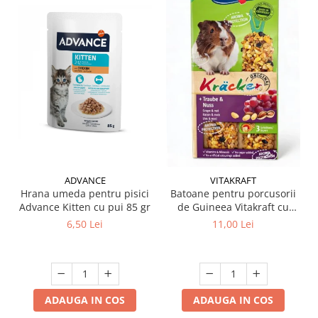
ADVANCE
VITAKRAFT
Hrana umeda pentru pisici
Batoane pentru porcusorii
Advance Kitten cu pui 85 gr
de Guineea Vitakraft cu
struguri & nuci 2 buc
6,50 Lei
11,00 Lei
ADAUGA IN COS
ADAUGA IN COS