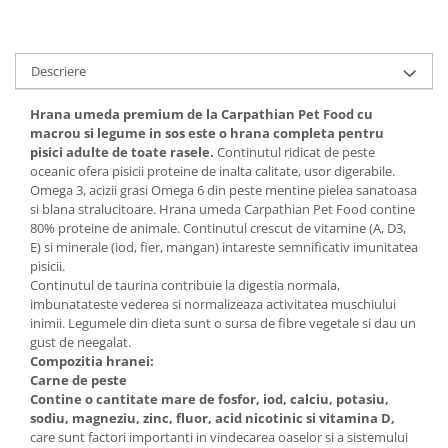
Descriere
Hrana umeda premium de la Carpathian Pet Food cu
macrou si legume in sos este o hrana completa pentru
pisici adulte de toate rasele.
Continutul ridicat de peste
oceanic ofera pisicii proteine de inalta calitate, usor digerabile.
Omega 3, acizii grasi Omega 6 din peste mentine pielea sanatoasa
si blana stralucitoare. Hrana umeda Carpathian Pet Food contine
80% proteine de animale. Continutul crescut de vitamine (A, D3,
E) si minerale (iod, fier, mangan) intareste semnificativ imunitatea
pisicii.
Continutul de taurina contribuie la digestia normala,
imbunatateste vederea si normalizeaza activitatea muschiului
inimii. Legumele din dieta sunt o sursa de fibre vegetale si dau un
gust de neegalat.
Compozitia hranei:
Carne de peste
Contine o cantitate mare de fosfor, iod, calciu, potasiu,
sodiu, magneziu, zinc, fluor, acid nicotinic si vitamina D,
care sunt factori importanti in vindecarea oaselor si a sistemului