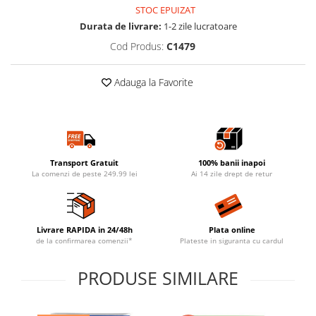
STOC EPUIZAT
Durata de livrare:
1-2 zile lucratoare
Cod Produs:
C1479
Adauga la Favorite
Transport Gratuit
100% banii inapoi
La comenzi de peste 249.99 lei
Ai 14 zile drept de retur
Livrare RAPIDA in 24/48h
Plata online
de la confirmarea comenzii*
Plateste in siguranta cu cardul
PRODUSE SIMILARE