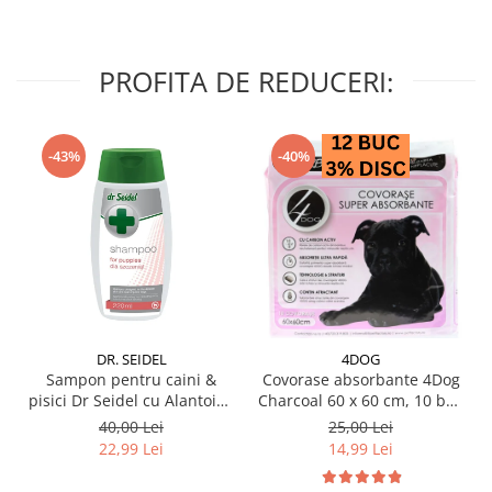
PROFITA DE REDUCERI:
-43%
-40%
DR. SEIDEL
4DOG
Sampon pentru caini &
Covorase absorbante 4Dog
pisici Dr Seidel cu Alantoina
Charcoal 60 x 60 cm, 10 buc
220 ml
/ pachet
40,00 Lei
25,00 Lei
22,99 Lei
14,99 Lei