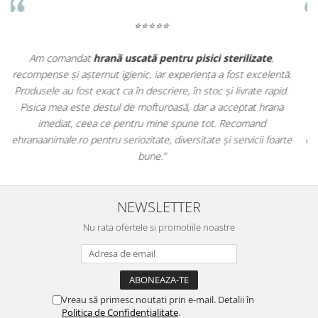
⭐⭐⭐⭐⭐
Apreciez foarte mult faptul că pe
ehranaanimale.ro
găsesc nu
.
doar hrană, ci și produse din
farmacia veterinară
:
.
antiparazitare, suplimente și soluții de îngrijire. Este foarte
comod să pot comanda tot ce am nevoie pentru animalul meu
dintr-un singur loc. Livrarea a fost rapidă, iar produsele au fost
te
originale și în termen. Magazin serios, bine organizat și foarte util
pentru orice stăpân de animale.
NEWSLETTER
Nu rata ofertele si promotiile noastre
Vreau să primesc noutati prin e-mail. Detalii în
Politica de Confidențialitate
.