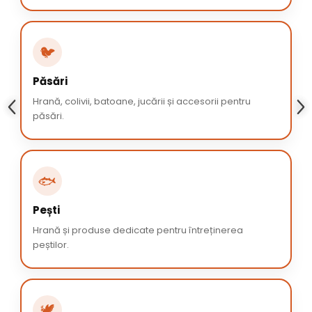
🐦
Păsări
Hrană, colivii, batoane, jucării și accesorii pentru
păsări.
🐟
Pești
Hrană și produse dedicate pentru întreținerea
peștilor.
🕊️