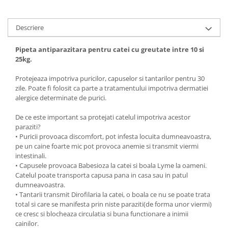
Descriere
Pipeta antiparazitara pentru catei cu greutate intre 10 si
25kg.
Protejeaza impotriva puricilor, capuselor si tantarilor pentru 30
zile. Poate fi folosit ca parte a tratamentului impotriva dermatiei
alergice determinate de purici.
De ce este important sa protejati catelul impotriva acestor
paraziti?
• Puricii provoaca discomfort, pot infesta locuita dumneavoastra,
pe un caine foarte mic pot provoca anemie si transmit viermi
intestinali.
• Capusele provoaca Babesioza la catei si boala Lyme la oameni.
Catelul poate transporta capusa pana in casa sau in patul
dumneavoastra.
• Tantarii transmit Dirofilaria la catei, o boala ce nu se poate trata
total si care se manifesta prin niste paraziti(de forma unor viermi)
ce cresc si blocheaza circulatia si buna functionare a inimii
cainilor.