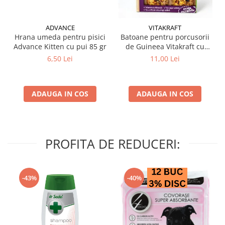
ADVANCE
VITAKRAFT
Hrana umeda pentru pisici
Batoane pentru porcusorii
Advance Kitten cu pui 85 gr
de Guineea Vitakraft cu
struguri & nuci 2 buc
6,50 Lei
11,00 Lei
ADAUGA IN COS
ADAUGA IN COS
PROFITA DE REDUCERI:
-43%
-40%