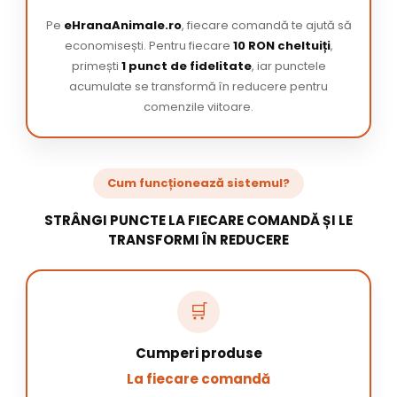
Pe
eHranaAnimale.ro
, fiecare comandă te ajută să
economisești. Pentru fiecare
10 RON cheltuiți
,
primești
1 punct de fidelitate
, iar punctele
acumulate se transformă în reducere pentru
comenzile viitoare.
Cum funcționează sistemul?
STRÂNGI PUNCTE LA FIECARE COMANDĂ ȘI LE
TRANSFORMI ÎN REDUCERE
🛒
Cumperi produse
La fiecare comandă