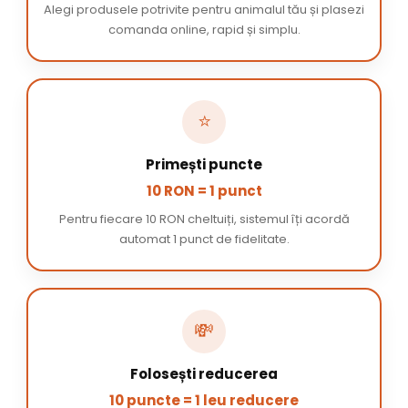
Alegi produsele potrivite pentru animalul tău și plasezi
comanda online, rapid și simplu.
⭐
Primești puncte
10 RON = 1 punct
Pentru fiecare 10 RON cheltuiți, sistemul îți acordă
automat 1 punct de fidelitate.
💸
Folosești reducerea
10 puncte = 1 leu reducere