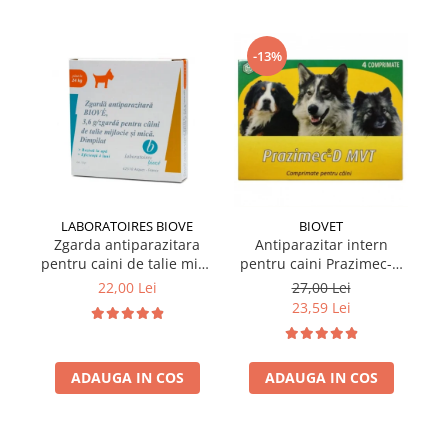
-13%
LABORATOIRES BIOVE
BIOVET
Zgarda antiparazitara
Antiparazitar intern
pentru caini de talie mica
pentru caini Prazimec-D
pe
Biove 60 cm
MVT 4 comprimate
22,00 Lei
27,00 Lei
23,59 Lei
ADAUGA IN COS
ADAUGA IN COS