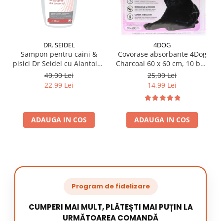
DR. SEIDEL
4DOG
Sampon pentru caini &
Covorase absorbante 4Dog
pisici Dr Seidel cu Alantoina
Charcoal 60 x 60 cm, 10 buc
220 ml
/ pachet
40,00 Lei
25,00 Lei
22,99 Lei
14,99 Lei
ADAUGA IN COS
ADAUGA IN COS
Program de fidelizare
CUMPERI MAI MULT, PLĂTEȘTI MAI PUȚIN LA
URMĂTOAREA COMANDĂ