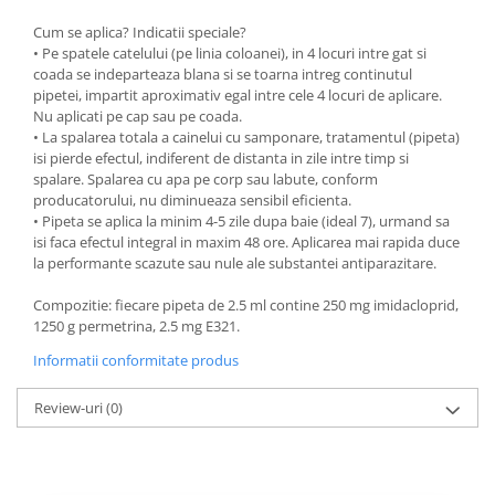
Cum se aplica? Indicatii speciale?
• Pe spatele catelului (pe linia coloanei), in 4 locuri intre gat si
coada se indeparteaza blana si se toarna intreg continutul
pipetei, impartit aproximativ egal intre cele 4 locuri de aplicare.
Nu aplicati pe cap sau pe coada.
• La spalarea totala a cainelui cu samponare, tratamentul (pipeta)
isi pierde efectul, indiferent de distanta in zile intre timp si
spalare. Spalarea cu apa pe corp sau labute, conform
producatorului, nu diminueaza sensibil eficienta.
• Pipeta se aplica la minim 4-5 zile dupa baie (ideal 7), urmand sa
isi faca efectul integral in maxim 48 ore. Aplicarea mai rapida duce
la performante scazute sau nule ale substantei antiparazitare.
Compozitie: fiecare pipeta de 2.5 ml contine 250 mg imidacloprid,
1250 g permetrina, 2.5 mg E321.
Informatii conformitate produs
Review-uri
(0)