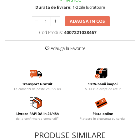
IN STOC
Durata de livrare:
1-2 zile lucratoare
ADAUGA IN COS
Cod Produs:
4007221038467
Adauga la Favorite
Transport Gratuit
100% banii inapoi
La comenzi de peste 249.99 lei
Ai 14 zile drept de retur
Livrare RAPIDA in 24/48h
Plata online
de la confirmarea comenzii*
Plateste in siguranta cu cardul
PRODUSE SIMILARE