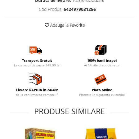
Durata de livrare:
1-2 zile lucratoare
Cod Produs:
6424979031256
Adauga la Favorite
Transport Gratuit
100% banii inapoi
La comenzi de peste 249.99 lei
Ai 14 zile drept de retur
Livrare RAPIDA in 24/48h
Plata online
de la confirmarea comenzii*
Plateste in siguranta cu cardul
PRODUSE SIMILARE