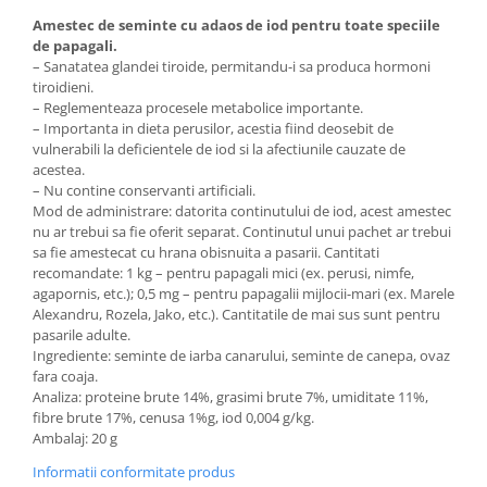
Amestec de seminte cu adaos de iod pentru toate speciile
de papagali.
– Sanatatea glandei tiroide, permitandu-i sa produca hormoni
tiroidieni.
– Reglementeaza procesele metabolice importante.
– Importanta in dieta perusilor, acestia fiind deosebit de
vulnerabili la deficientele de iod si la afectiunile cauzate de
acestea.
– Nu contine conservanti artificiali.
Mod de administrare: datorita continutului de iod, acest amestec
nu ar trebui sa fie oferit separat. Continutul unui pachet ar trebui
sa fie amestecat cu hrana obisnuita a pasarii. Cantitati
recomandate: 1 kg – pentru papagali mici (ex. perusi, nimfe,
agapornis, etc.); 0,5 mg – pentru papagalii mijlocii-mari (ex. Marele
Alexandru, Rozela, Jako, etc.). Cantitatile de mai sus sunt pentru
pasarile adulte.
Ingrediente: seminte de iarba canarului, seminte de canepa, ovaz
fara coaja.
Analiza: proteine brute 14%, grasimi brute 7%, umiditate 11%,
fibre brute 17%, cenusa 1%g, iod 0,004 g/kg.
Ambalaj: 20 g
Informatii conformitate produs