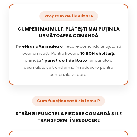
Program de fidelizare
CUMPERI MAI MULT, PLĂTEȘTI MAI PUȚIN LA
URMĂTOAREA COMANDĂ
Pe
eHranaAnimale.ro
, fiecare comandă te ajută să
economisești. Pentru fiecare
10 RON cheltuiți
,
primești
1 punct de fidelitate
, iar punctele
acumulate se transformă în reducere pentru
comenzile viitoare.
Cum funcționează sistemul?
STRÂNGI PUNCTE LA FIECARE COMANDĂ ȘI LE
TRANSFORMI ÎN REDUCERE