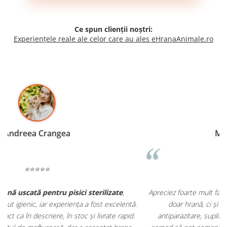
Ce spun clienții noștri:
Experiențele reale ale celor care au ales eHranaAnimale.ro
Madalina Stancea
⭐⭐⭐⭐⭐
Apreciez foarte mult faptul că pe
ehranaanimale.ro
găsesc nu
.
doar hrană, ci și produse din
farmacia veterinară
:
antiparazitare, suplimente și soluții de îngrijire. Este foarte