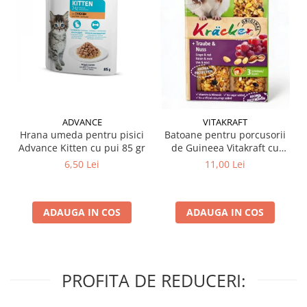
ADVANCE
VITAKRAFT
Hrana umeda pentru pisici
Batoane pentru porcusorii
Advance Kitten cu pui 85 gr
de Guineea Vitakraft cu
struguri & nuci 2 buc
6,50 Lei
11,00 Lei
ADAUGA IN COS
ADAUGA IN COS
PROFITA DE REDUCERI: