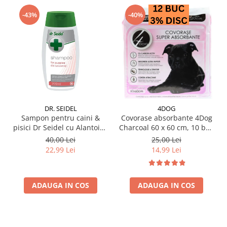
-43%
-40%
DR. SEIDEL
4DOG
Sampon pentru caini &
Covorase absorbante 4Dog
pisici Dr Seidel cu Alantoina
Charcoal 60 x 60 cm, 10 buc
220 ml
/ pachet
40,00 Lei
25,00 Lei
22,99 Lei
14,99 Lei
ADAUGA IN COS
ADAUGA IN COS