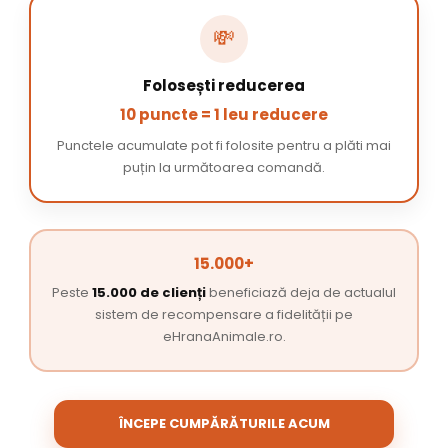
💸
Folosești reducerea
10 puncte = 1 leu reducere
Punctele acumulate pot fi folosite pentru a plăti mai
puțin la următoarea comandă.
15.000+
Peste
15.000 de clienți
beneficiază deja de actualul
sistem de recompensare a fidelității pe
eHranaAnimale.ro.
ÎNCEPE CUMPĂRĂTURILE ACUM