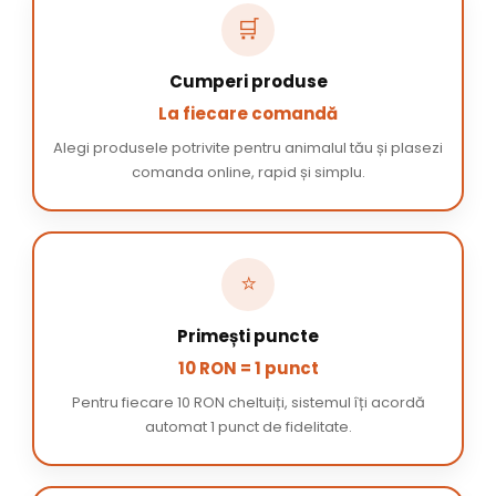
🛒
Cumperi produse
La fiecare comandă
Alegi produsele potrivite pentru animalul tău și plasezi
comanda online, rapid și simplu.
⭐
Primești puncte
10 RON = 1 punct
Pentru fiecare 10 RON cheltuiți, sistemul îți acordă
automat 1 punct de fidelitate.