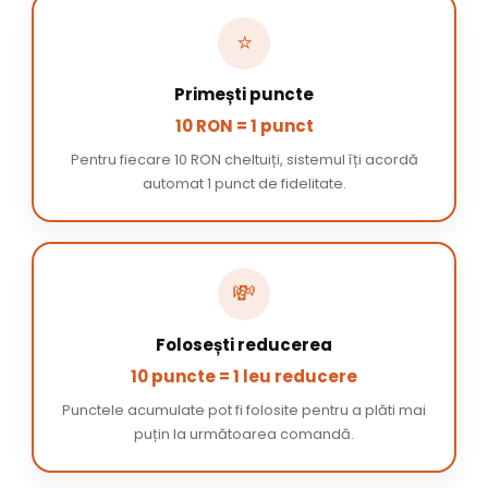
⭐
Primești puncte
10 RON = 1 punct
Pentru fiecare 10 RON cheltuiți, sistemul îți acordă
automat 1 punct de fidelitate.
💸
Folosești reducerea
10 puncte = 1 leu reducere
Punctele acumulate pot fi folosite pentru a plăti mai
puțin la următoarea comandă.