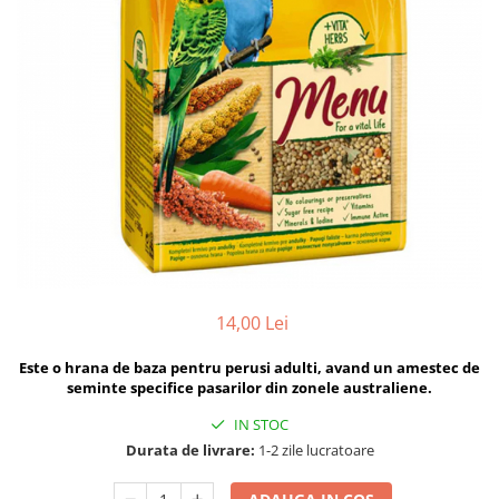
Hrana uscata
Hrana umeda
Hrana uscata caini
Hrana uscata
Hrana umeda pisici
Caine Junior
Caine Adult
Pisica Adult
Caine Senior
Pisica Junior
Oferta 2 saci
Pisica Senior
Igiena caini
Pisica Sterilizata
Ingrijire pisici
Cosmetica & produse de igiena
Covorase & Scutece
Asternut igienic
Solutii auriculare
Igiena pisici
Solutii curatare
Sampoane pisici
14,00 Lei
Solutii dentare
Oferte
Este o hrana de baza pentru perusi adulti, avand un amestec de
Solutii oftalmice
Recompense pisici
seminte specifice pasarilor din zonele australiene.
Oferte
IN STOC
Recompense caini
Durata de livrare:
1-2 zile lucratoare