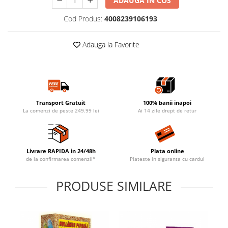
ADAUGA IN COS
Cod Produs:
4008239106193
Adauga la Favorite
Transport Gratuit
100% banii inapoi
La comenzi de peste 249.99 lei
Ai 14 zile drept de retur
Livrare RAPIDA in 24/48h
Plata online
de la confirmarea comenzii*
Plateste in siguranta cu cardul
PRODUSE SIMILARE