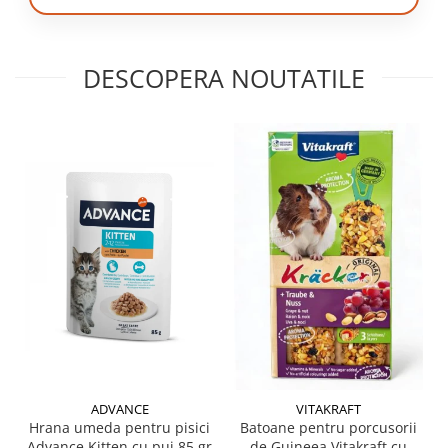
DESCOPERA NOUTATILE
ADVANCE
VITAKRAFT
Hrana umeda pentru pisici
Batoane pentru porcusorii
Advance Kitten cu pui 85 gr
de Guineea Vitakraft cu