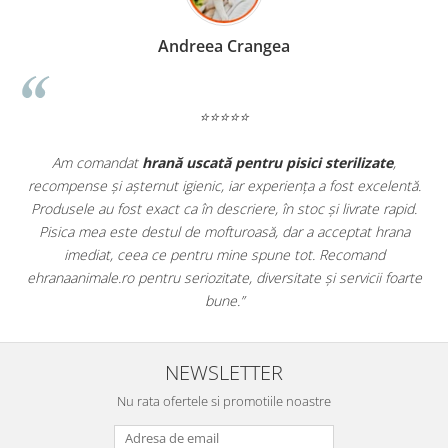
Madalina Stancea
⭐⭐⭐⭐⭐
,
Apreciez foarte mult faptul că pe
ehranaanimale.ro
găsesc nu
entă.
doar hrană, ci și produse din
farmacia veterinară
:
pid.
antiparazitare, suplimente și soluții de îngrijire. Este foarte
ana
comod să pot comanda tot ce am nevoie pentru animalul meu
dintr-un singur loc. Livrarea a fost rapidă, iar produsele au fost
oarte
originale și în termen. Magazin serios, bine organizat și foarte uti
pentru orice stăpân de animale.
NEWSLETTER
Nu rata ofertele si promotiile noastre