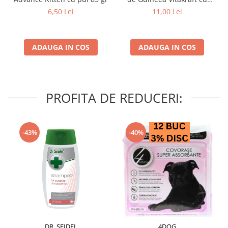
struguri & nuci 2 buc
6,50 Lei
11,00 Lei
ADAUGA IN COS
ADAUGA IN COS
PROFITA DE REDUCERI:
-43%
-40%
DR. SEIDEL
4DOG