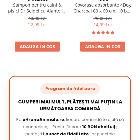
Sampon pentru caini &
Covorase absorbante 4Dog
pisici Dr Seidel cu Alantoina
Charcoal 60 x 60 cm, 10 buc
220 ml
/ pachet
40,00 Lei
25,00 Lei
22,99 Lei
14,99 Lei
ADAUGA IN COS
ADAUGA IN COS
Program de fidelizare
CUMPERI MAI MULT, PLĂTEȘTI MAI PUȚIN LA
URMĂTOAREA COMANDĂ
Pe
eHranaAnimale.ro
, fiecare comandă te ajută să
economisești. Pentru fiecare
10 RON cheltuiți
,
primești
1 punct de fidelitate
, iar punctele