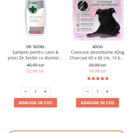
DR. SEIDEL
4DOG
Sampon pentru caini &
Covorase absorbante 4Dog
pisici Dr Seidel cu Alantoina
Charcoal 60 x 60 cm, 10 buc
220 ml
/ pachet
40,00 Lei
25,00 Lei
22,99 Lei
14,99 Lei
ADAUGA IN COS
ADAUGA IN COS