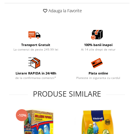
Adauga la Favorite
Transport Gratuit
100% banii inapoi
La comenzi de peste 249.99 lei
Ai 14 zile drept de retur
Livrare RAPIDA in 24/48h
Plata online
de la confirmarea comenzii*
Plateste in siguranta cu cardul
PRODUSE SIMILARE
-10%