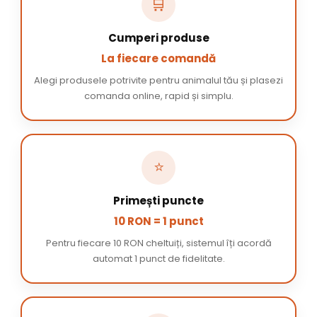
🛒
Cumperi produse
La fiecare comandă
Alegi produsele potrivite pentru animalul tău și plasezi
comanda online, rapid și simplu.
⭐
Primești puncte
10 RON = 1 punct
Pentru fiecare 10 RON cheltuiți, sistemul îți acordă
automat 1 punct de fidelitate.