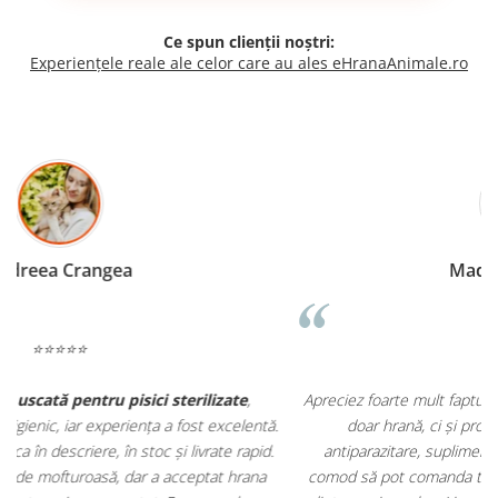
Ce spun clienții noștri:
Experiențele reale ale celor care au ales eHranaAnimale.ro
Madalina Stancea
⭐⭐⭐⭐⭐
Apreciez foarte mult faptul că pe
ehranaanimale.ro
găsesc nu
.
doar hrană, ci și produse din
farmacia veterinară
:
antiparazitare, suplimente și soluții de îngrijire. Este foarte
comod să pot comanda tot ce am nevoie pentru animalul meu
m