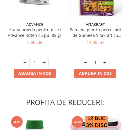
ADVANCE
VITAKRAFT
Hrana umeda pentru pisici
Batoane pentru porcusorii
Advance Kitten cu pui 85 gr
de Guineea Vitakraft cu
struguri & nuci 2 buc
6,50 Lei
11,00 Lei
ADAUGA IN COS
ADAUGA IN COS
PROFITA DE REDUCERI:
-43%
-40%