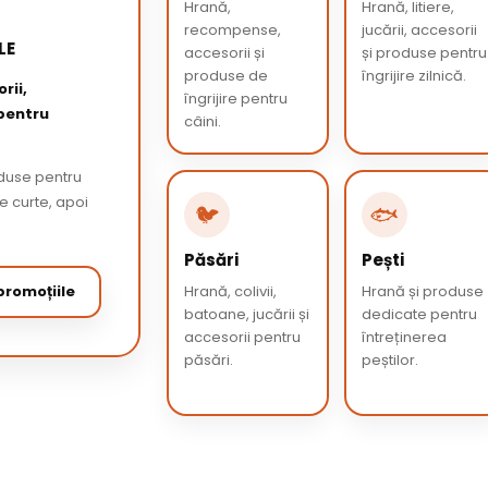
Hrană,
Hrană, litiere,
recompense,
jucării, accesorii
LE
accesorii și
și produse pentru
produse de
îngrijire zilnică.
rii,
îngrijire pentru
 pentru
câini.
oduse pentru
de curte, apoi
🐦
🐟
Păsări
Pești
romoțiile
Hrană, colivii,
Hrană și produse
batoane, jucării și
dedicate pentru
accesorii pentru
întreținerea
păsări.
peștilor.