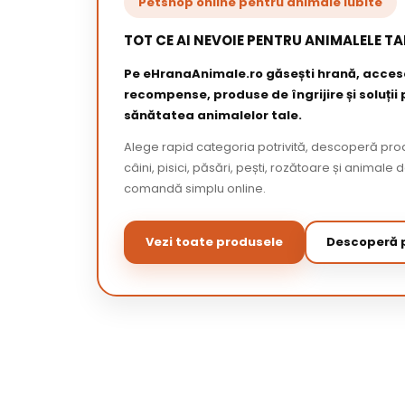
Petshop online pentru animale iubite
TOT CE AI NEVOIE PENTRU ANIMALELE TA
Pe eHranaAnimale.ro găsești hrană, acceso
recompense, produse de îngrijire și soluții
sănătatea animalelor tale.
Alege rapid categoria potrivită, descoperă pr
câini, pisici, păsări, pești, rozătoare și animale 
comandă simplu online.
Vezi toate produsele
Descoperă p