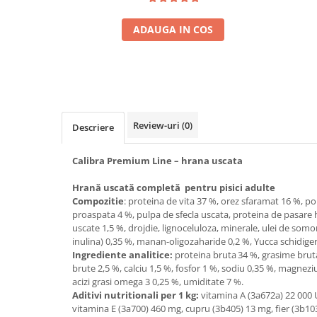
ADAUGA IN COS
Review-uri
(0)
Descriere
Calibra Premium Line – hrana uscata
Hrană uscată completă pentru pisici adulte
Compozitie
: proteina de vita 37 %, orez sfaramat 16 %, p
proaspata 4 %, pulpa de sfecla uscata, proteina de pasare 
uscate 1,5 %, drojdie, lignoceluloza, minerale, ulei de somo
inulina) 0,35 %, manan-oligozaharide 0,2 %, Yucca schidiger
Ingrediente analitice:
proteina bruta 34 %, grasime bruta
brute 2,5 %, calciu 1,5 %, fosfor 1 %, sodiu 0,35 %, magneziu
acizi grasi omega 3 0,25 %, umiditate 7 %.
Aditivi nutritionali per 1 kg:
vitamina A (3a672a) 22 000 U
vitamina E (3a700) 460 mg, cupru (3b405) 13 mg, fier (3b10