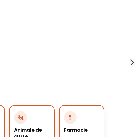
🐔
💊
Animale de
Farmacie
curte