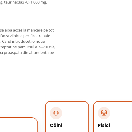
g, taurina(3a370) 1 000 mg,
 sa aiba acces la mancare pe tot
oza zilnica specifica trebuie
al. Cand introduceti o noua
eptat pe parcursul a 7—10 zile,
 apa proaspata din abundenta pe
🐶
🐱
Câini
Pisici