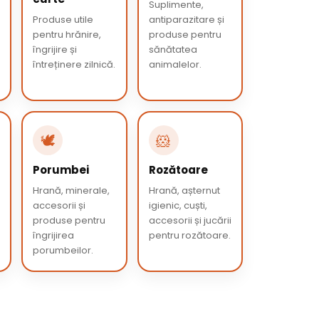
Suplimente,
Produse utile
antiparazitare și
pentru hrănire,
produse pentru
îngrijire și
sănătatea
întreținere zilnică.
animalelor.
🕊️
🐹
Porumbei
Rozătoare
Hrană, minerale,
Hrană, așternut
accesorii și
igienic, cuști,
produse pentru
accesorii și jucării
îngrijirea
pentru rozătoare.
porumbeilor.