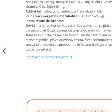
zinc (3b605) 115 mg, mangan (3b502) 20 mg, seleniu 0,25 m
vitamina C (3a300) 140 mg.
Aditivi tehnologici:
cu antioxidanti aprobati in UE.
Valoarea energetica metabolizabila:
3 927 kcal/kg.
Instructiuni de hranire:
Serviti mancarea intr-un vas curat. Se recomanda ca pisica
parcursul zilei. Doza recomandata este doar aproximativa. D
stabilita in functie de nevoile individuale ale fiecarui anim
mancare pentru pisica dumneavoastra, faceti schimbarea tr
crescand proportia de produs nou in fiecare zi. Asigurati
tot parcursul zilei.
Informatii conformitate produs