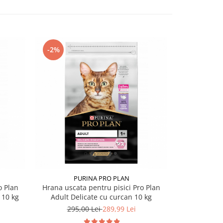
-2%
PURINA PRO PLAN
o Plan
Hrana uscata pentru pisici Pro Plan
Hrana uscata
 10 kg
Adult Delicate cu curcan 10 kg
295,00 Lei
289,99 Lei