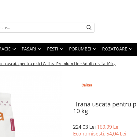
MACIE
PASARI
PESTI
PORUMBEI
ROZATOARE
na uscata pentru pisici Calibra Premium Line Adult cu vita 10 kg
Hrana uscata pentru pi
10 kg
224,03 Lei
169,99 Lei
Economisesti:
54,04
Lei