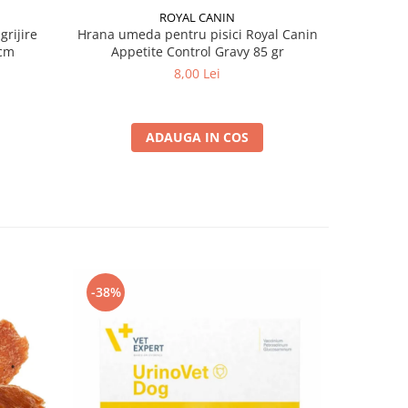
ROYAL CANIN
grijire
Hrana umeda pentru pisici Royal Canin
Hrana ume
 x 13 cm
Appetite Control Gravy 85 gr
Ag
8,00 Lei
ADAUGA IN COS
-38%