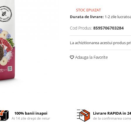
STOC EPUIZAT
Durata de livrare:
1-2 zile lucrato
Cod Produs:
8595706703284
La achizitionarea acestui produs pr
Adauga la Favorite
100% banii inapoi
Livrare RAPIDA in 2
Ai 14 zile drept de retur
de la confirmarea come