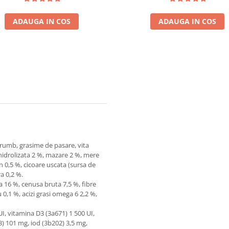
ADAUGA IN COS
ADAUGA IN COS
orumb, grasime de pasare, vita
hidrolizata 2 %, mazare 2 %, mere
n 0,5 %, cicoare uscata (sursa de
a 0,2 %.
 16 %, cenusa bruta 7,5 %, fibre
 0,1 %, acizi grasi omega 6 2,2 %,
I, vitamina D3 (3a671) 1 500 UI,
3) 101 mg, iod (3b202) 3,5 mg,