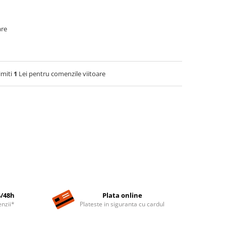
are
imiti
1
Lei pentru comenzile viitoare
4/48h
Plata online
nzii*
Plateste in siguranta cu cardul