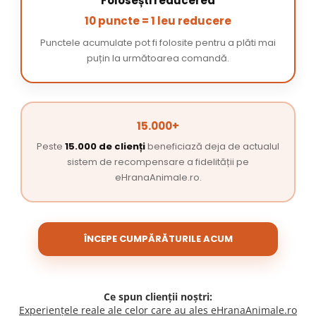
Folosești reducerea
10 puncte = 1 leu reducere
Punctele acumulate pot fi folosite pentru a plăti mai
puțin la următoarea comandă.
15.000+
Peste
15.000 de clienți
beneficiază deja de actualul
sistem de recompensare a fidelității pe
eHranaAnimale.ro.
ÎNCEPE CUMPĂRĂTURILE ACUM
Ce spun clienții noștri:
Experiențele reale ale celor care au ales eHranaAnimale.ro