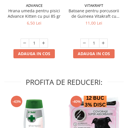
ADVANCE
VITAKRAFT
Hrana umeda pentru pisici
Batoane pentru porcusorii
Advance Kitten cu pui 85 gr
de Guineea Vitakraft cu
struguri & nuci 2 buc
6,50 Lei
11,00 Lei
ADAUGA IN COS
ADAUGA IN COS
PROFITA DE REDUCERI:
-43%
-40%