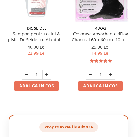
DR. SEIDEL
4DOG
Sampon pentru caini &
Covorase absorbante 4Dog
pisici Dr Seidel cu Alantoina
Charcoal 60 x 60 cm, 10 buc
220 ml
/ pachet
40,00 Lei
25,00 Lei
22,99 Lei
14,99 Lei
ADAUGA IN COS
ADAUGA IN COS
Program de fidelizare