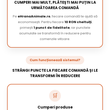
CUMPERI MAI MULT, PLĂTEȘTI MAI PUȚIN LA
URMĂTOAREA COMANDĂ
Pe
eHranaAnimale.ro
, fiecare comandă te ajută să
economisești. Pentru fiecare
10 RON cheltuiți
,
primești
1 punct de fidelitate
, iar punctele
acumulate se transformă în reducere pentru
comenzile viitoare.
Cum funcționează sistemul?
STRÂNGI PUNCTE LA FIECARE COMANDĂ ȘI LE
TRANSFORMI ÎN REDUCERE
🛒
Cumperi produse