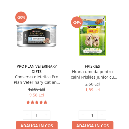
-20%
-24%
PRO PLAN VETERINARY
FRISKIES
DIETS
Hrana umeda pentru
Conserva dietetica Pro
caini Friskies Junior cu
cai
Plan Veterinary Cat and
pui & mazare 85 gr
2,50 Lei
Dog Convalescence 195
12,00 Lei
1,89 Lei
gr
9,58 Lei
ADAUGA IN COS
ADAUGA IN COS