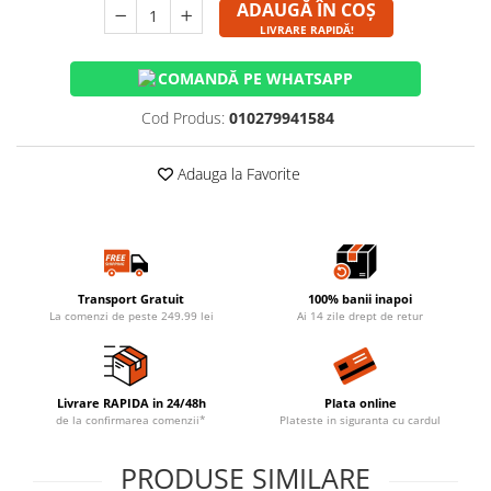
ADAUGĂ ÎN COȘ
LIVRARE RAPIDĂ!
COMANDĂ PE WHATSAPP
Cod Produs:
010279941584
Adauga la Favorite
Transport Gratuit
100% banii inapoi
La comenzi de peste 249.99 lei
Ai 14 zile drept de retur
Livrare RAPIDA in 24/48h
Plata online
de la confirmarea comenzii*
Plateste in siguranta cu cardul
PRODUSE SIMILARE