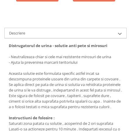
Descriere
Distrugatorul de urina - solutie anti pete si mirosuri
- Neutralizeaza chiar si cele mai rezistente mirosuri de urina
- Ajuta la prevenirea marcarii teritoriului
Aceasta solutie este formulata specific astfel incat sa
descompuna proteinele usoare din urina din carpete si covoare .
Se aplica direct pe pata de urina si solutia va rehidrata proteinele
de urina si le va distruge , indepartand in acest fel pata si mirosul .
Este sigura de folosit pe covoare , tapiterii , suprafete dure ,
ciment si orice alta suprafata potrivita spalarii cu apa . Inainte de
a o folosii testati o mica suprafata pentru rezistenta culorii .
Instructiuni de folosire :
Saturati zona patata cu solutie , acoperind de 2 ori suprafata
Lasati-o sa actioneze pentru 10 minute . Indepartati excesul cu o