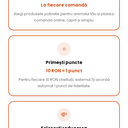
La fiecare comandă
Alegi produsele potrivite pentru animalul tău și plasezi
comanda online, rapid și simplu.
⭐
Primești puncte
10 RON = 1 punct
Pentru fiecare 10 RON cheltuiți, sistemul îți acordă
automat 1 punct de fidelitate.
💸