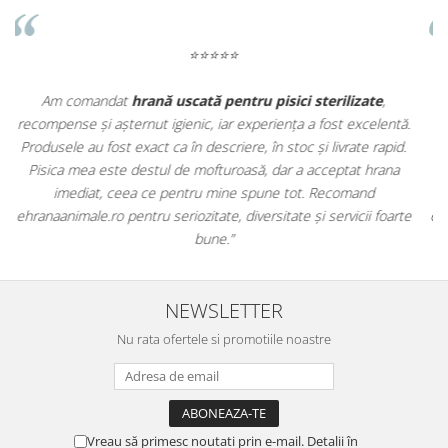
⭐⭐⭐⭐⭐
Apreciez foarte mult faptul că pe
ehranaanimale.ro
găsesc nu
ă.
doar hrană, ci și produse din
farmacia veterinară
:
.
antiparazitare, suplimente și soluții de îngrijire. Este foarte
comod să pot comanda tot ce am nevoie pentru animalul meu
dintr-un singur loc. Livrarea a fost rapidă, iar produsele au fost
te
originale și în termen. Magazin serios, bine organizat și foarte util
pentru orice stăpân de animale.
NEWSLETTER
Nu rata ofertele si promotiile noastre
Vreau să primesc noutati prin e-mail. Detalii în