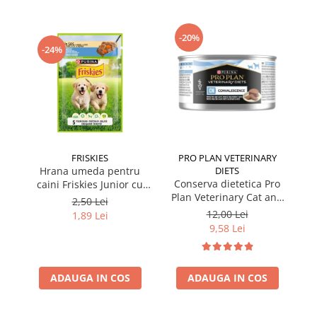
-20%
-24%
FRISKIES
PRO PLAN VETERINARY
Hrana umeda pentru
DIETS
Conserva dietetica Pro
caini Friskies Junior cu
Plan Veterinary Cat and
pui & mazare 85 gr
2,50 Lei
Dog Convalescence 195
12,00 Lei
1,89 Lei
gr
9,58 Lei
ADAUGA IN COS
ADAUGA IN COS