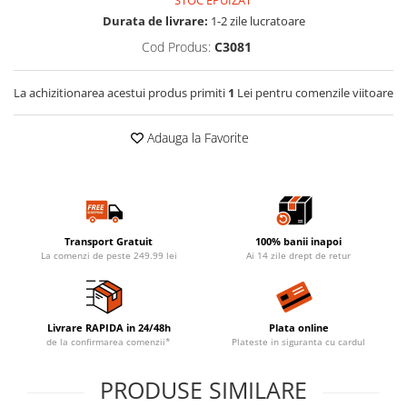
STOC EPUIZAT
Durata de livrare:
1-2 zile lucratoare
Cod Produs:
C3081
La achizitionarea acestui produs primiti
1
Lei pentru comenzile viitoare
Adauga la Favorite
Transport Gratuit
100% banii inapoi
La comenzi de peste 249.99 lei
Ai 14 zile drept de retur
Livrare RAPIDA in 24/48h
Plata online
de la confirmarea comenzii*
Plateste in siguranta cu cardul
PRODUSE SIMILARE