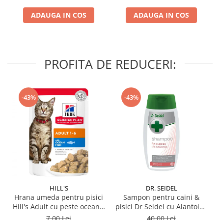
ADAUGA IN COS
ADAUGA IN COS
PROFITA DE REDUCERI:
-43%
-43%
HILL'S
DR. SEIDEL
Hrana umeda pentru pisici
Sampon pentru caini &
Hill's Adult cu peste oceanic
pisici Dr Seidel cu Alantoina
85 gr
220 ml
7,00 Lei
40,00 Lei