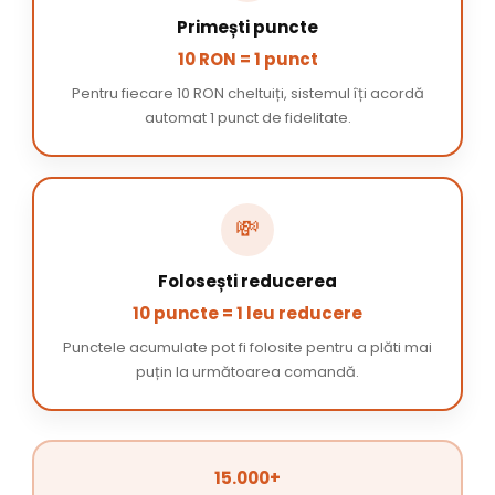
Primești puncte
10 RON = 1 punct
Pentru fiecare 10 RON cheltuiți, sistemul îți acordă
automat 1 punct de fidelitate.
💸
Folosești reducerea
10 puncte = 1 leu reducere
Punctele acumulate pot fi folosite pentru a plăti mai
puțin la următoarea comandă.
15.000+