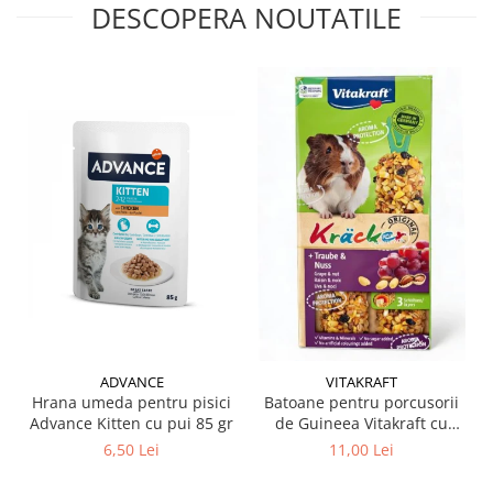
DESCOPERA NOUTATILE
ADVANCE
VITAKRAFT
Hrana umeda pentru pisici
Batoane pentru porcusorii
Advance Kitten cu pui 85 gr
de Guineea Vitakraft cu
struguri & nuci 2 buc
6,50 Lei
11,00 Lei