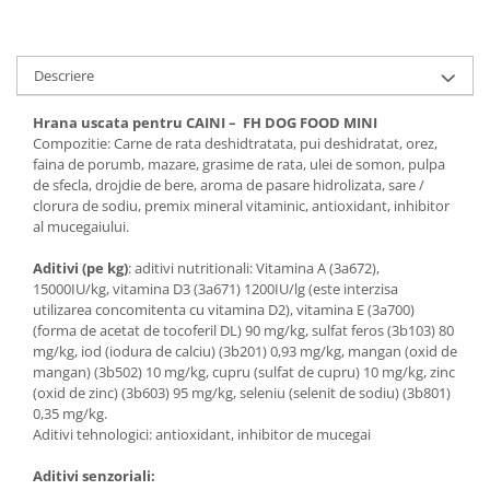
Descriere
Hrana uscata pentru CAINI – FH DOG FOOD MINI
Compozitie: Carne de rata deshidtratata, pui deshidratat, orez,
faina de porumb, mazare, grasime de rata, ulei de somon, pulpa
de sfecla, drojdie de bere, aroma de pasare hidrolizata, sare /
clorura de sodiu, premix mineral vitaminic, antioxidant, inhibitor
al mucegaiului.
Aditivi (pe kg)
: aditivi nutritionali: Vitamina A (3a672),
15000IU/kg, vitamina D3 (3a671) 1200IU/lg (este interzisa
utilizarea concomitenta cu vitamina D2), vitamina E (3a700)
(forma de acetat de tocoferil DL) 90 mg/kg, sulfat feros (3b103) 80
mg/kg, iod (iodura de calciu) (3b201) 0,93 mg/kg, mangan (oxid de
mangan) (3b502) 10 mg/kg, cupru (sulfat de cupru) 10 mg/kg, zinc
(oxid de zinc) (3b603) 95 mg/kg, seleniu (selenit de sodiu) (3b801)
0,35 mg/kg.
Aditivi tehnologici: antioxidant, inhibitor de mucegai
Aditivi senzoriali: