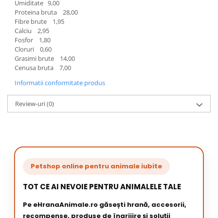
Umiditate 9,00
Proteina bruta 28,00
Fibre brute 1,95
Calciu 2,95
Fosfor 1,80
Cloruri 0,60
Grasimi brute 14,00
Cenusa bruta 7,00
Informatii conformitate produs
Review-uri
(0)
Petshop online pentru animale iubite
TOT CE AI NEVOIE PENTRU ANIMALELE TALE
Pe eHranaAnimale.ro găsești hrană, accesorii,
recompense, produse de îngrijire și soluții