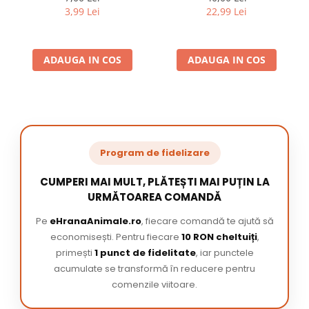
3,99 Lei
22,99 Lei
ADAUGA IN COS
ADAUGA IN COS
Program de fidelizare
CUMPERI MAI MULT, PLĂTEȘTI MAI PUȚIN LA
URMĂTOAREA COMANDĂ
Pe
eHranaAnimale.ro
, fiecare comandă te ajută să
economisești. Pentru fiecare
10 RON cheltuiți
,
primești
1 punct de fidelitate
, iar punctele
acumulate se transformă în reducere pentru
comenzile viitoare.