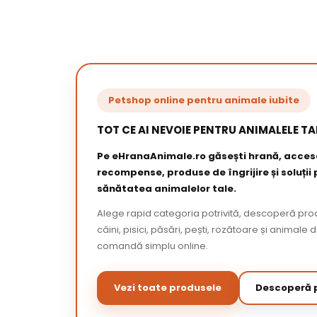
Petshop online pentru animale iubite
TOT CE AI NEVOIE PENTRU ANIMALELE TA
Pe eHranaAnimale.ro găsești hrană, acceso
recompense, produse de îngrijire și soluții
sănătatea animalelor tale.
Alege rapid categoria potrivită, descoperă pr
câini, pisici, păsări, pești, rozătoare și animale 
comandă simplu online.
Vezi toate produsele
Descoperă p