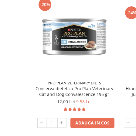
-20%
-24
PRO PLAN VETERINARY DIETS
Conserva dietetica Pro Plan Veterinary
Hran
Cat and Dog Convalescence 195 gr
Ju
12,00 Lei
9,58 Lei
ADAUGA IN COS