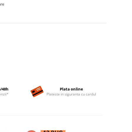
are
4/48h
Plata online
nzii*
Plateste in siguranta cu cardul