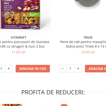
VITAKRAFT
TRIXIE
 pentru porcusorii de Guineea
Perie de colt pentru masaj/in
kraft cu struguri & nuci 2 buc
blana pisici Trixie 8
11,00 Lei
16,00 Lei
ADAUGA IN COS
ADAUGA I
PROFITA DE REDUCERI: