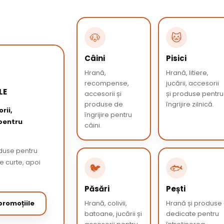
🐶
🐱
Câini
Pisici
Hrană,
Hrană, litiere,
recompense,
jucării, accesorii
LE
accesorii și
și produse pentru
produse de
îngrijire zilnică.
rii,
îngrijire pentru
 pentru
câini.
oduse pentru
de curte, apoi
🐦
🐟
Păsări
Pești
romoțiile
Hrană, colivii,
Hrană și produse
batoane, jucării și
dedicate pentru