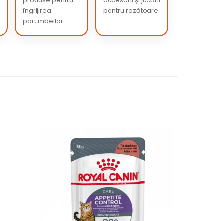
produse pentru
accesorii și jucării
îngrijirea
pentru rozătoare.
porumbeilor.