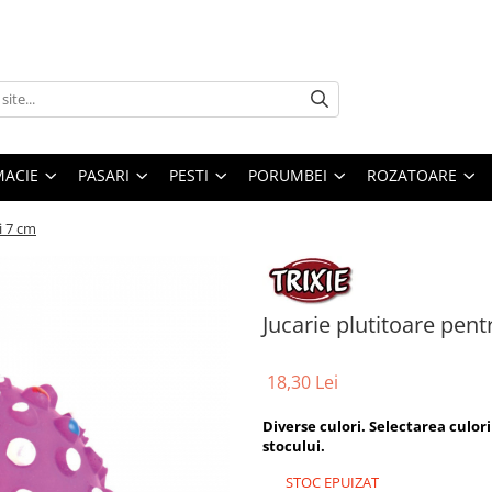
MACIE
PASARI
PESTI
PORUMBEI
ROZATOARE
i 7 cm
Jucarie plutitoare pent
18,30 Lei
Diverse culori. Selectarea culori
stocului.
STOC EPUIZAT