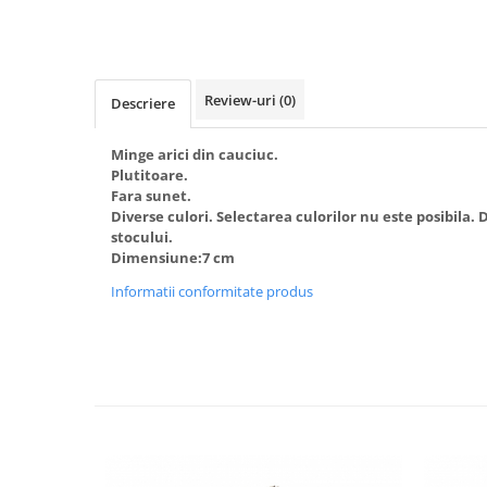
Review-uri
(0)
Descriere
Minge arici din cauciuc.
Plutitoare.
Fara sunet.
Diverse culori. Selectarea culorilor nu este posibila.
stocului.
Dimensiune:7 cm
Informatii conformitate produs