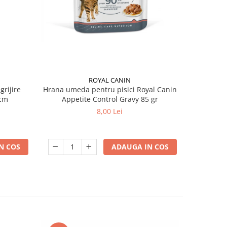
ROYAL CANIN
grijire
Hrana umeda pentru pisici Royal Canin
Hrana ume
 x 13 cm
Appetite Control Gravy 85 gr
Ag
8,00 Lei
N COS
ADAUGA IN COS