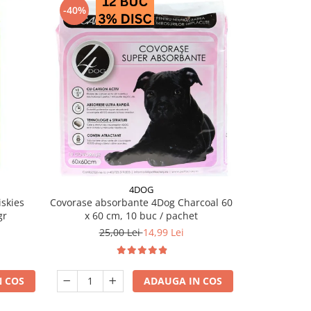
-40%
-28%
4DOG
PRO PL
skies
Covorase absorbante 4Dog Charcoal 60
Conserva diet
gr
x 60 cm, 10 buc / pachet
EN Ga
25,00 Lei
14,99 Lei
18
 COS
ADAUGA IN COS