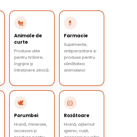
🐔
💊
Animale de
Farmacie
curte
Suplimente,
Produse utile
antiparazitare și
pentru hrănire,
produse pentru
îngrijire și
sănătatea
întreținere zilnică.
animalelor.
🕊️
🐹
Porumbei
Rozătoare
Hrană, minerale,
Hrană, așternut
accesorii și
igienic, cuști,