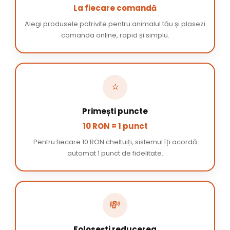
La fiecare comandă
Alegi produsele potrivite pentru animalul tău și plasezi
comanda online, rapid și simplu.
⭐
Primești puncte
10 RON = 1 punct
Pentru fiecare 10 RON cheltuiți, sistemul îți acordă
automat 1 punct de fidelitate.
💸
Folosești reducerea