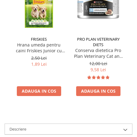
FRISKIES
PRO PLAN VETERINARY
Hrana umeda pentru
DIETS
Conserva dietetica Pro
caini Friskies Junior cu
cai
Plan Veterinary Cat and
pui & mazare 85 gr
2,50 Lei
Dog Convalescence 195
12,00 Lei
1,89 Lei
gr
9,58 Lei
ADAUGA IN COS
ADAUGA IN COS
Descriere