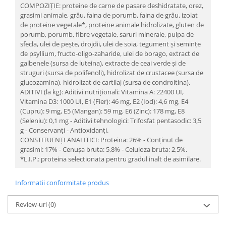
COMPOZIŢIE: proteine de carne de pasare deshidratate, orez,
grasimi animale, grâu, faina de porumb, faina de grâu, izolat
de proteine vegetale*, proteine animale hidrolizate, gluten de
porumb, porumb, fibre vegetale, saruri minerale, pulpa de
sfecla, ulei de peşte, drojdii, ulei de soia, tegument şi seminţe
de psyllium, fructo-oligo-zaharide, ulei de borago, extract de
galbenele (sursa de luteina), extracte de ceai verde şi de
struguri (sursa de polifenoli), hidrolizat de crustacee (sursa de
glucozamina), hidrolizat de cartilaj (sursa de condroitina).
ADITIVI (la kg): Aditivi nutriţionali: Vitamina A: 22400 UI,
Vitamina D3: 1000 UI, E1 (Fier): 46 mg, E2 (Iod): 4,6 mg, E4
(Cupru): 9 mg, E5 (Mangan): 59 mg, E6 (Zinc): 178 mg, E8
(Seleniu): 0,1 mg - Aditivi tehnologici: Trifosfat pentasodic: 3,5
g - Conservanţi - Antioxidanţi.
CONSTITUENŢI ANALITICI: Proteina: 26% - Conţinut de
grasimi: 17% - Cenuşa bruta: 5,8% - Celuloza bruta: 2,5%.
*L.I.P.: proteina selectionata pentru gradul inalt de asimilare.
Informatii conformitate produs
Review-uri
(0)