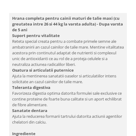
Hrana completa pentru cainii maturi de talie maxi (cu
greutatea intre 26 si 44 kg la varsta adulta) - Dupa varsta
de 5 ani
Suport pentru vitalitate
Reteta special creata pentru a combate primele semne ale
ambatranirii an cazul cainilor de talie mare. Mentine vitalitatea
acestora prin continutul adaptat de nutrienti si complexul
unic de antioxidanti ce au rol de a proteja celulele si a
neutraliza actiunea radicalilor liberi.
Osatura si articulatii puternice
Ajuta la mentinerea sanatatii oaselor si articulatiilor intens
solicitate an cazul cainilor de talie mare.
Toleranta digestiva
Favorizeza digestia optima datorita formulei sale exclusive ce
contine proteine de foarte buna calitate si un aport echilibrat
de fibre alimentare.
Sanatate dentara
Ajuta la reducerea formarii tartrului datorita actiunii agentilor
chelatori din calciu.
Ingrediente