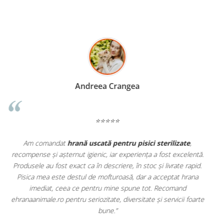
Madalina Stancea
⭐⭐⭐⭐⭐
Apreciez foarte mult faptul că pe
ehranaanimale.ro
găsesc nu
.
doar hrană, ci și produse din
farmacia veterinară
:
.
antiparazitare, suplimente și soluții de îngrijire. Este foarte
comod să pot comanda tot ce am nevoie pentru animalul meu
dintr-un singur loc. Livrarea a fost rapidă, iar produsele au fost
te
originale și în termen. Magazin serios, bine organizat și foarte util
pentru orice stăpân de animale.