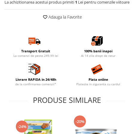
La achizitionarea acestui produs primiti
1
Lei pentru comenzile viitoare
Adauga la Favorite
Transport Gratuit
100% banii inapoi
La comenzi de peste 249.99 lei
Ai 14 zile drept de retur
Livrare RAPIDA in 24/48h
Plata online
de la confirmarea comenzii*
Plateste in siguranta cu cardul
PRODUSE SIMILARE
-20%
-24%