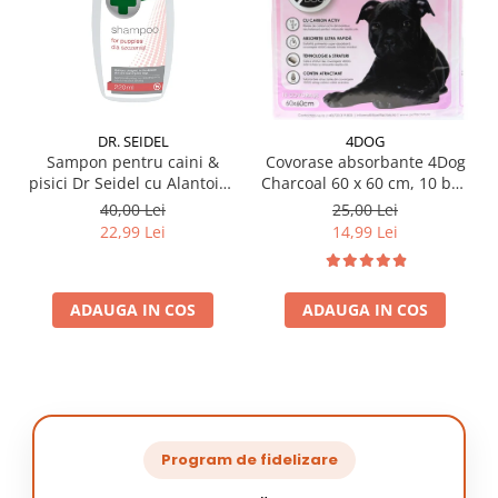
DR. SEIDEL
4DOG
Sampon pentru caini &
Covorase absorbante 4Dog
pisici Dr Seidel cu Alantoina
Charcoal 60 x 60 cm, 10 buc
220 ml
/ pachet
40,00 Lei
25,00 Lei
22,99 Lei
14,99 Lei
ADAUGA IN COS
ADAUGA IN COS
Program de fidelizare