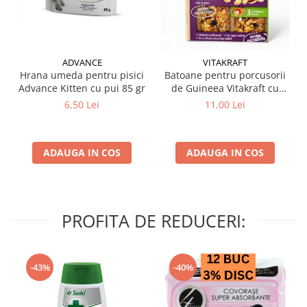
ADVANCE
VITAKRAFT
Hrana umeda pentru pisici
Batoane pentru porcusorii
Advance Kitten cu pui 85 gr
de Guineea Vitakraft cu
struguri & nuci 2 buc
6,50 Lei
11,00 Lei
ADAUGA IN COS
ADAUGA IN COS
PROFITA DE REDUCERI:
-43%
-40%