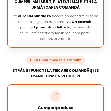
CUMPERI MAI MULT, PLĂTEȘTI MAI PUȚIN LA
URMĂTOAREA COMANDĂ
Pe
eHranaAnimale.ro
, fiecare comandă te ajută să
economisești. Pentru fiecare
10 RON cheltuiți
,
primești
1 punct de fidelitate
, iar punctele
acumulate se transformă în reducere pentru
comenzile viitoare.
Cum funcționează sistemul?
STRÂNGI PUNCTE LA FIECARE COMANDĂ ȘI LE
TRANSFORMI ÎN REDUCERE
🛒
Cumperi produse