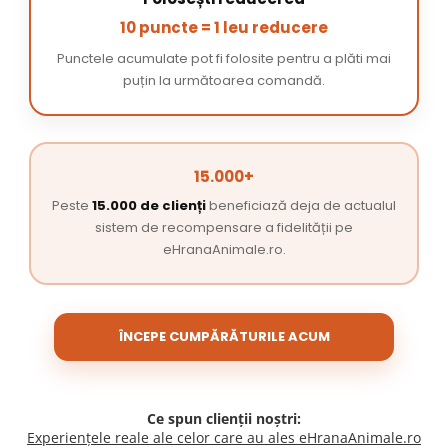
10 puncte = 1 leu reducere
Punctele acumulate pot fi folosite pentru a plăti mai
puțin la următoarea comandă.
15.000+
Peste
15.000 de clienți
beneficiază deja de actualul
sistem de recompensare a fidelității pe
eHranaAnimale.ro.
ÎNCEPE CUMPĂRĂTURILE ACUM
Ce spun clienții noștri:
Experiențele reale ale celor care au ales eHranaAnimale.ro