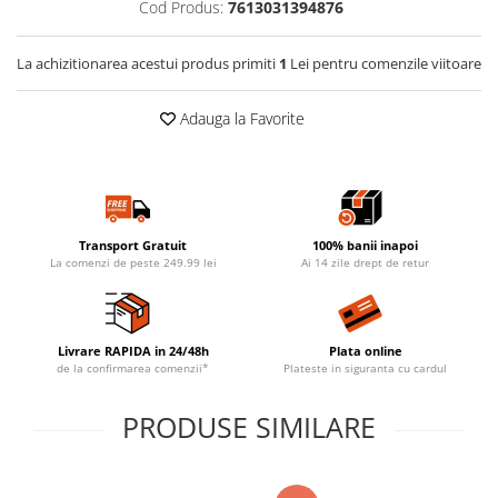
Cod Produs:
7613031394876
La achizitionarea acestui produs primiti
1
Lei pentru comenzile viitoare
Adauga la Favorite
Transport Gratuit
100% banii inapoi
La comenzi de peste 249.99 lei
Ai 14 zile drept de retur
Livrare RAPIDA in 24/48h
Plata online
de la confirmarea comenzii*
Plateste in siguranta cu cardul
PRODUSE SIMILARE