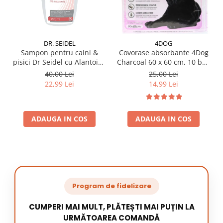
DR. SEIDEL
4DOG
Sampon pentru caini &
Covorase absorbante 4Dog
pisici Dr Seidel cu Alantoina
Charcoal 60 x 60 cm, 10 buc
220 ml
/ pachet
40,00 Lei
25,00 Lei
22,99 Lei
14,99 Lei
ADAUGA IN COS
ADAUGA IN COS
Program de fidelizare
CUMPERI MAI MULT, PLĂTEȘTI MAI PUȚIN LA
URMĂTOAREA COMANDĂ