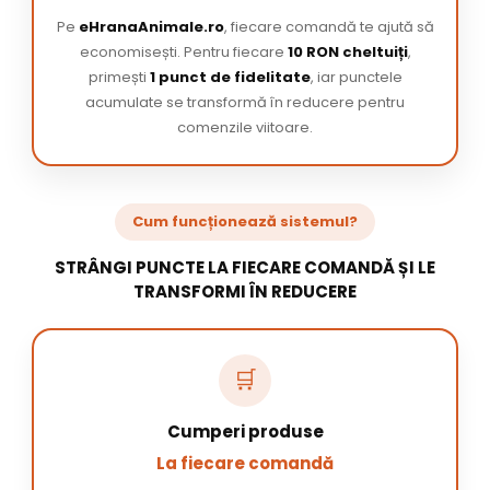
Pe
eHranaAnimale.ro
, fiecare comandă te ajută să
economisești. Pentru fiecare
10 RON cheltuiți
,
primești
1 punct de fidelitate
, iar punctele
acumulate se transformă în reducere pentru
comenzile viitoare.
Cum funcționează sistemul?
STRÂNGI PUNCTE LA FIECARE COMANDĂ ȘI LE
TRANSFORMI ÎN REDUCERE
🛒
Cumperi produse
La fiecare comandă