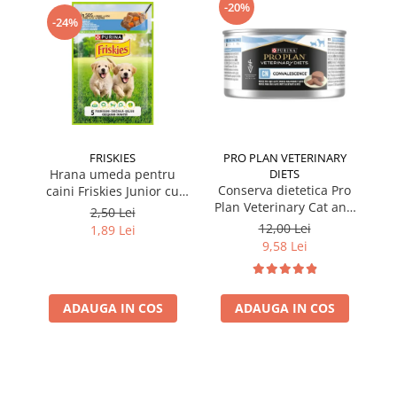
-20%
-24%
FRISKIES
PRO PLAN VETERINARY
Hrana umeda pentru
DIETS
Conserva dietetica Pro
caini Friskies Junior cu
cai
Plan Veterinary Cat and
pui & mazare 85 gr
2,50 Lei
Dog Convalescence 195
12,00 Lei
1,89 Lei
gr
9,58 Lei
ADAUGA IN COS
ADAUGA IN COS