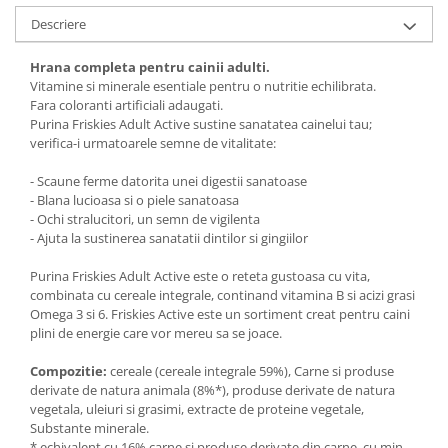
Descriere
Hrana completa pentru cainii adulti.
Vitamine si minerale esentiale pentru o nutritie echilibrata.
Fara coloranti artificiali adaugati.
Purina Friskies Adult Active sustine sanatatea cainelui tau;
verifica-i urmatoarele semne de vitalitate:
- Scaune ferme datorita unei digestii sanatoase
- Blana lucioasa si o piele sanatoasa
- Ochi stralucitori, un semn de vigilenta
- Ajuta la sustinerea sanatatii dintilor si gingiilor
Purina Friskies Adult Active este o reteta gustoasa cu vita,
combinata cu cereale integrale, continand vitamina B si acizi grasi
Omega 3 si 6. Friskies Active este un sortiment creat pentru caini
plini de energie care vor mereu sa se joace.
Compozitie:
cereale (cereale integrale 59%), Carne si produse
derivate de natura animala (8%*), produse derivate de natura
vegetala, uleiuri si grasimi, extracte de proteine vegetale,
Substante minerale.
* echivalent cu 16% carne si produse derivate din carne, cu min.