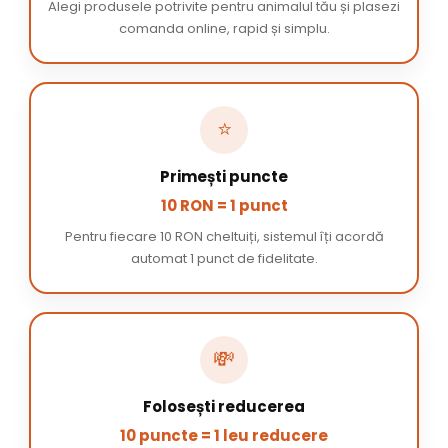
Alegi produsele potrivite pentru animalul tău și plasezi
comanda online, rapid și simplu.
⭐
Primești puncte
10 RON = 1 punct
Pentru fiecare 10 RON cheltuiți, sistemul îți acordă
automat 1 punct de fidelitate.
💸
Folosești reducerea
10 puncte = 1 leu reducere