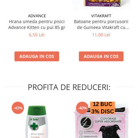
ADVANCE
VITAKRAFT
Hrana umeda pentru pisici
Batoane pentru porcusorii
Advance Kitten cu pui 85 gr
de Guineea Vitakraft cu
struguri & nuci 2 buc
6,50 Lei
11,00 Lei
ADAUGA IN COS
ADAUGA IN COS
PROFITA DE REDUCERI:
-43%
-40%