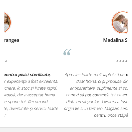
Madalina Stancea
⭐⭐⭐⭐⭐
Apreciez foarte mult faptul că pe
ehranaanimale.ro
găsesc nu
.
doar hrană, ci și produse din
farmacia veterinară
:
antiparazitare, suplimente și soluții de îngrijire. Este foarte
comod să pot comanda tot ce am nevoie pentru animalul meu
m
dintr-un singur loc. Livrarea a fost rapidă, iar produsele au fost
e
originale și în termen. Magazin serios, bine organizat și foarte util
t
pentru orice stăpân de animale.