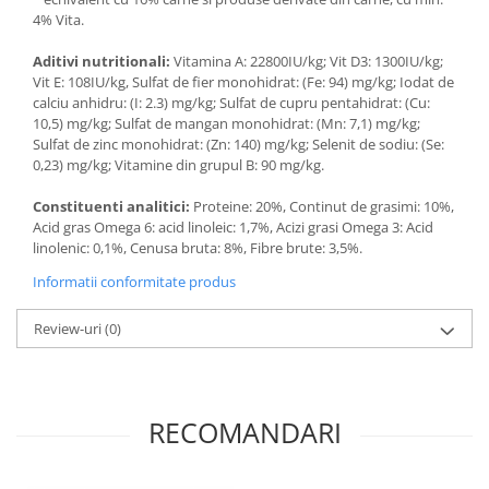
4% Vita.
Aditivi nutritionali:
Vitamina A: 22800IU/kg; Vit D3: 1300IU/kg;
Vit E: 108IU/kg, Sulfat de fier monohidrat: (Fe: 94) mg/kg; Iodat de
calciu anhidru: (I: 2.3) mg/kg; Sulfat de cupru pentahidrat: (Cu:
10,5) mg/kg; Sulfat de mangan monohidrat: (Mn: 7,1) mg/kg;
Sulfat de zinc monohidrat: (Zn: 140) mg/kg; Selenit de sodiu: (Se:
0,23) mg/kg; Vitamine din grupul B: 90 mg/kg.
Constituenti analitici:
Proteine: 20%, Continut de grasimi: 10%,
Acid gras Omega 6: acid linoleic: 1,7%, Acizi grasi Omega 3: Acid
linolenic: 0,1%, Cenusa bruta: 8%, Fibre brute: 3,5%.
Informatii conformitate produs
Review-uri
(0)
RECOMANDARI