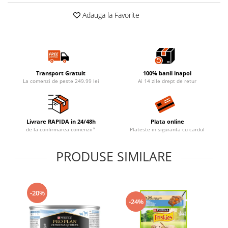
Adauga la Favorite
Transport Gratuit
100% banii inapoi
La comenzi de peste 249.99 lei
Ai 14 zile drept de retur
Livrare RAPIDA in 24/48h
Plata online
de la confirmarea comenzii*
Plateste in siguranta cu cardul
PRODUSE SIMILARE
-20%
-24%