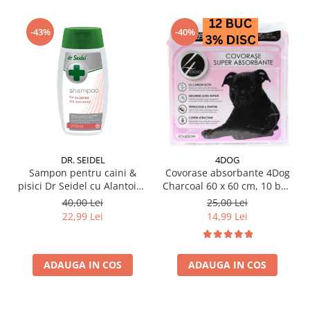
-43%
-40%
DR. SEIDEL
4DOG
Sampon pentru caini &
Covorase absorbante 4Dog
pisici Dr Seidel cu Alantoina
Charcoal 60 x 60 cm, 10 buc
220 ml
/ pachet
40,00 Lei
25,00 Lei
22,99 Lei
14,99 Lei
ADAUGA IN COS
ADAUGA IN COS