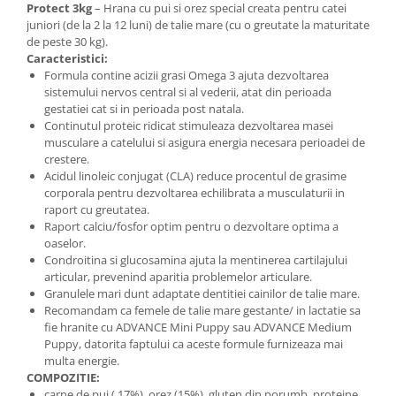
Protect 3kg
– Hrana cu pui si orez special creata pentru catei
juniori (de la 2 la 12 luni) de talie mare (cu o greutate la maturitate
de peste 30 kg).
Caracteristici:
Formula contine acizii grasi Omega 3 ajuta dezvoltarea
sistemului nervos central si al vederii, atat din perioada
gestatiei cat si in perioada post natala.
Continutul proteic ridicat stimuleaza dezvoltarea masei
musculare a catelului si asigura energia necesara perioadei de
crestere.
Acidul linoleic conjugat (CLA) reduce procentul de grasime
corporala pentru dezvoltarea echilibrata a musculaturii in
raport cu greutatea.
Raport calciu/fosfor optim pentru o dezvoltare optima a
oaselor.
Condroitina si glucosamina ajuta la mentinerea cartilajului
articular, prevenind aparitia problemelor articulare.
Granulele mari dunt adaptate dentitiei cainilor de talie mare.
Recomandam ca femele de talie mare gestante/ in lactatie sa
fie hranite cu ADVANCE Mini Puppy sau ADVANCE Medium
Puppy, datorita faptului ca aceste formule furnizeaza mai
multa energie.
COMPOZITIE:
carne de pui ( 17%), orez (15%), gluten din porumb, proteine