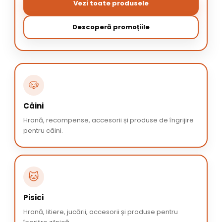
Vezi toate produsele
Descoperă promoțiile
🐶
Câini
Hrană, recompense, accesorii și produse de îngrijire
pentru câini.
🐱
Pisici
Hrană, litiere, jucării, accesorii și produse pentru