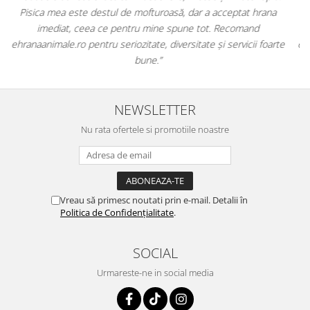
comod să pot comanda tot ce am nevoie pentru animalul meu
dintr-un singur loc. Livrarea a fost rapidă, iar produsele au fost
te
originale și în termen. Magazin serios, bine organizat și foarte util
pentru orice stăpân de animale.
NEWSLETTER
Nu rata ofertele si promotiile noastre
Vreau să primesc noutati prin e-mail. Detalii în
Politica de Confidențialitate
.
SOCIAL
Urmareste-ne in social media