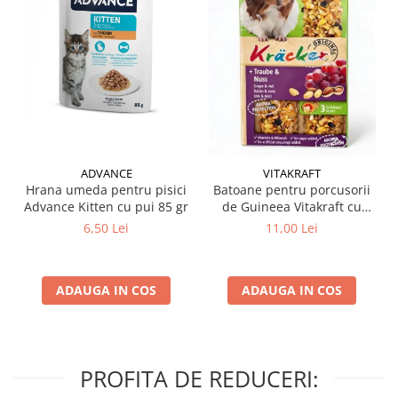
ADVANCE
VITAKRAFT
Hrana umeda pentru pisici
Batoane pentru porcusorii
Advance Kitten cu pui 85 gr
de Guineea Vitakraft cu
struguri & nuci 2 buc
6,50 Lei
11,00 Lei
ADAUGA IN COS
ADAUGA IN COS
PROFITA DE REDUCERI: