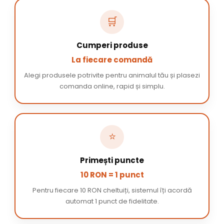
🛒
Cumperi produse
La fiecare comandă
Alegi produsele potrivite pentru animalul tău și plasezi
comanda online, rapid și simplu.
⭐
Primești puncte
10 RON = 1 punct
Pentru fiecare 10 RON cheltuiți, sistemul îți acordă
automat 1 punct de fidelitate.