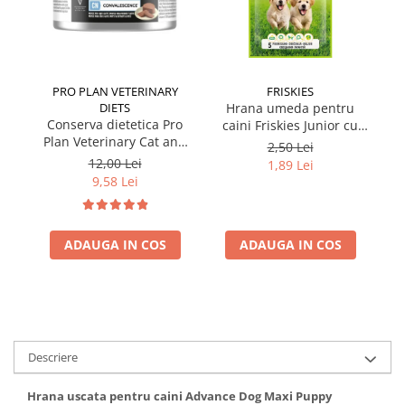
PRO PLAN VETERINARY
FRISKIES
DIETS
Hrana umeda pentru
Conserva dietetica Pro
caini Friskies Junior cu
cai
Plan Veterinary Cat and
pui & mazare 85 gr
2,50 Lei
Dog Convalescence 195
12,00 Lei
1,89 Lei
gr
9,58 Lei
ADAUGA IN COS
ADAUGA IN COS
Descriere
Hrana uscata pentru caini Advance Dog Maxi Puppy