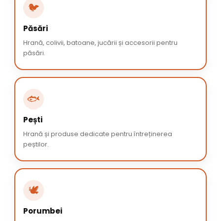
🐦
Păsări
Hrană, colivii, batoane, jucării și accesorii pentru
păsări.
🐟
Pești
Hrană și produse dedicate pentru întreținerea
peștilor.
🕊️
Porumbei