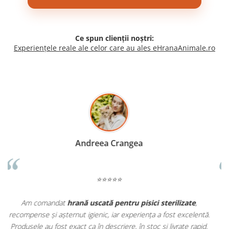
Ce spun clienții noștri:
Experiențele reale ale celor care au ales eHranaAnimale.ro
Madalina Stancea
⭐⭐⭐⭐⭐
Apreciez foarte mult faptul că pe
ehranaanimale.ro
găsesc nu
.
doar hrană, ci și produse din
farmacia veterinară
:
.
antiparazitare, suplimente și soluții de îngrijire. Este foarte