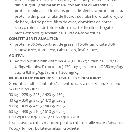
din pui, grau, grasimi animale (conservate cu vitamina E),
proteine animale hidrolizate, pulpa de sfecla, carne de ton, ou,
proteine din plasma, ulei de floarea soarelui hidrolizat, drojdie
de bere, ulei de peste, fibra de ovaz, clorhidrat de potasiu,
sare, pirofosfat de tetrasodiu, extracte din citrice bogate in
bioflavonoids, glucosamina, sulfat de condroitina.
CONSTITUENTI ANALITICI:
proteine 30.0%, continut de grasimi 16.0%, umiditate 8.0%,
cenusa 6.5%, fibre 2.5%, calciu 1.2%, fosfor 1.0%,
ADITIVI:
Aditivi nutritionali: vitamina A 20,00UI /kg, vitamina D3 1,500
UI/kg, vitamina E (tocoferol) 470 mg/kg, vitamina C 350 mg/kg,
cupru 8.8 mg/kg, taurina 1,200mg/kg
INDICATII DE HRANIRE SI CONDITII DE PASTRARE:
Greutate adult = Cantitate / zi pentru varsta de 2-3 luni/ 3-5 luni/
5-7 luni/ 7-12 luni
30 kg = 275 g/ 325 g/ 420 g/ 450 g
40 kg = 350 g/ 375 g/ 470 g/ 520 g
50 kg = 405 g/ 450 g/ 540 g/ 600 g
60 kg = 480 g/ 510 g/ 610 g/ 675 g
> 60 kg = >510 g/ > 590 g/ > 650 g/ > 720 a
Hrana uscata catei , mancare pentru catei de talie mare , Advance
Puppy, Junior , bobite catelusi , crochete