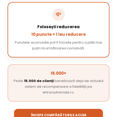
💸
Folosești reducerea
10 puncte = 1 leu reducere
Punctele acumulate pot fi folosite pentru a plăti mai
puțin la următoarea comandă.
15.000+
Peste
15.000 de clienți
beneficiază deja de actualul
sistem de recompensare a fidelității pe
eHranaAnimale.ro.
ÎNCEPE CUMPĂRĂTURILE ACUM