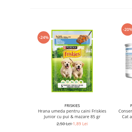
-20
-24%
FRISKIES
Hrana umeda pentru caini Friskies
Conser
Junior cu pui & mazare 85 gr
Cat 
2,50 Lei
1,89 Lei