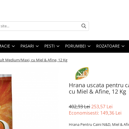
MACIE
PASARI
PESTI
PORUMBEI
ROZATOARE
lt Medium/Maxi, cu Miel & Afine, 12 Kg
Hrana uscata pentru 
cu Miel & Afine, 12 Kg
402,93 Lei
253,57 Lei
Economisesti:
149,36
Lei
Hrana Pentru Caini N&D, Miel & Afin