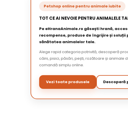
Petshop online pentru animale iubite
TOT CE AI NEVOIE PENTRU ANIMALELE TA
Pe eHranaAnimale.ro găsești hrană, acceso
recompense, produse de îngrijire și soluții
sănătatea animalelor tale.
Alege rapid categoria potrivită, descoperă pr
câini, pisici, păsări, pești, rozătoare și animale 
comandă simplu online.
Vezi toate produsele
Descoperă p