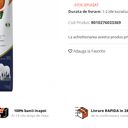
STOC EPUIZAT
Durata de livrare:
1-2 zile lucrato
Cod Produs:
8010276033369
La achizitionarea acestui produs pr
Adauga la Favorite
100% banii inapoi
Livrare RAPIDA in 2
Ai 14 zile drept de retur
de la confirmarea come