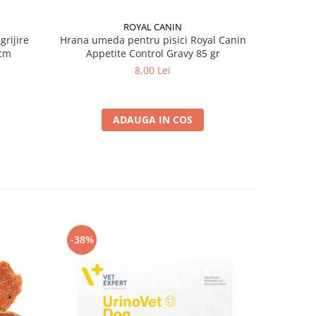
ROYAL CANIN
grijire
Hrana umeda pentru pisici Royal Canin
Hrana ume
 x 13 cm
Appetite Control Gravy 85 gr
Ag
8,00 Lei
ADAUGA IN COS
-38%