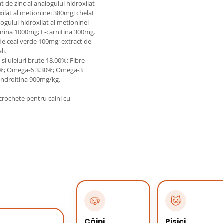
 de zinc al analogului hidroxilat
ilat al metioninei 380mg; chelat
logului hidroxilat al metioninei
rina 1000mg; L-carnitina 300mg.
 de ceai verde 100mg; extract de
li.
 si uleiuri brute 18.00%; Fibre
90%; Omega-6 3.30%; Omega-3
ndroitina 900mg/kg.
 crochete pentru caini cu
🐶
🐱
Câini
Pisici