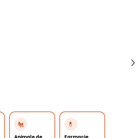
🐔
💊
Animale de
Farmacie