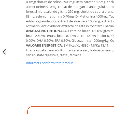
0.1mg; clorura de colina 2500mg; Beta-caroten 1.5mg; chelat
al metioninei 910mg; chelat de mangan al analogului hidrox
feros al hidratului de glicina 250 mg; chelat de cupru al ana
88mg; seleniometionina 0.40mg; Dl-Metionina 4000mg; Tau
Aditivi organoleptici: extract de aloe vera 1000mg; extract
rozmarin. Antioxidanti: extracte bogate in tocoferoli natura
ANALIZA NUTRITIONALA
: Proteina bruta 37.00%; grasimi
brute 2.60%; cenusa bruta 8.30%; Calciu 1.40%; Fosfor 0.
0.90%; DHA 0.50%; EPA 0.30%; Glucozamina 1200mg/kg; Co
VALOARE ENERGETICA:
EM Kcal/Kg 4330 - Mj/Kg 18,11.
Hrana uscata caini adulti , mancare la sac , bobite cu miel ,
sensibilitate digestiva, dieta , farmina
Informatii conformitate produs