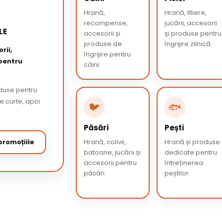
Hrană,
Hrană, litiere,
recompense,
jucării, accesorii
LE
accesorii și
și produse pentru
produse de
îngrijire zilnică.
rii,
îngrijire pentru
 pentru
câini.
oduse pentru
de curte, apoi
🐦
🐟
Păsări
Pești
romoțiile
Hrană, colivii,
Hrană și produse
batoane, jucării și
dedicate pentru
accesorii pentru
întreținerea
păsări.
peștilor.