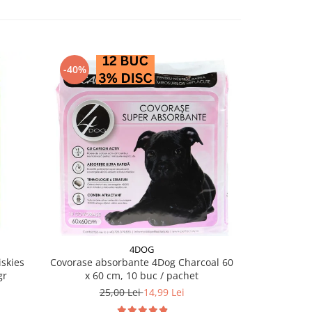
-40%
4DOG
skies
Covorase absorbante 4Dog Charcoal 60
Salam pentru 
gr
x 60 cm, 10 buc / pachet
25,00 Lei
14,99 Lei