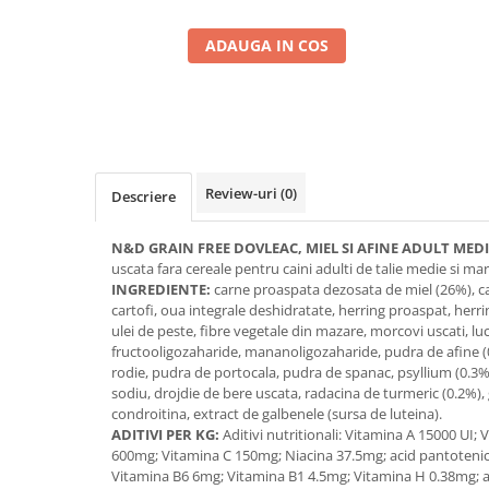
ADAUGA IN COS
Review-uri
(0)
Descriere
N&D GRAIN FREE DOVLEAC, MIEL SI AFINE ADULT MED
uscata fara cereale pentru caini adulti de talie medie si mar
INGREDIENTE:
carne proaspata dezosata de miel (26%), ca
cartofi, oua integrale deshidratate, herring proaspat, herr
ulei de peste, fibre vegetale din mazare, morcovi uscati, luc
fructooligozaharide, mananoligozaharide, pudra de afine (
rodie, pudra de portocala, pudra de spanac, psyllium (0.3%
sodiu, drojdie de bere uscata, radacina de turmeric (0.2%),
condroitina, extract de galbenele (sursa de luteina).
ADITIVI PER KG:
Aditivi nutritionali: Vitamina A 15000 UI;
600mg; Vitamina C 150mg; Niacina 37.5mg; acid pantoteni
Vitamina B6 6mg; Vitamina B1 4.5mg; Vitamina H 0.38mg; ac