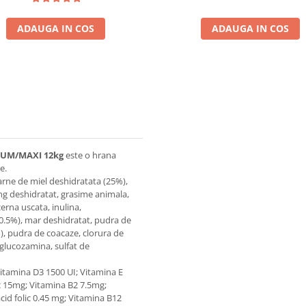
ADAUGA IN COS
ADAUGA IN COS
IUM/MAXI 12kg
este o hrana
e.
rne de miel deshidratata (25%),
ing deshidratat, grasime animala,
erna uscata, inulina,
0.5%), mar deshidratat, pudra de
), pudra de coacaze, clorura de
 glucozamina, sulfat de
 Vitamina D3 1500 UI; Vitamina E
c 15mg; Vitamina B2 7.5mg;
id folic 0.45 mg; Vitamina B12