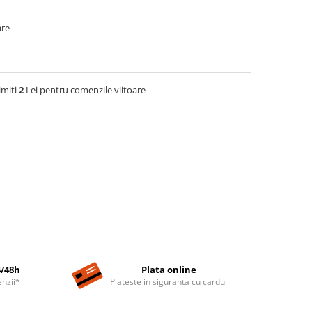
are
imiti
2
Lei pentru comenzile viitoare
4/48h
Plata online
nzii*
Plateste in siguranta cu cardul