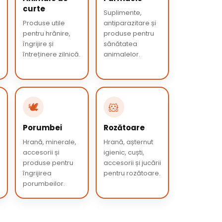
curte
Suplimente,
Produse utile
antiparazitare și
pentru hrănire,
produse pentru
îngrijire și
sănătatea
întreținere zilnică.
animalelor.
🕊️
🐹
Porumbei
Rozătoare
Hrană, minerale,
Hrană, așternut
accesorii și
igienic, cuști,
produse pentru
accesorii și jucării
îngrijirea
pentru rozătoare.
porumbeilor.