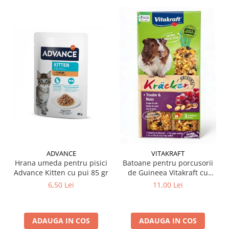
ADVANCE
VITAKRAFT
Hrana umeda pentru pisici
Batoane pentru porcusorii
Advance Kitten cu pui 85 gr
de Guineea Vitakraft cu
struguri & nuci 2 buc
6,50 Lei
11,00 Lei
ADAUGA IN COS
ADAUGA IN COS