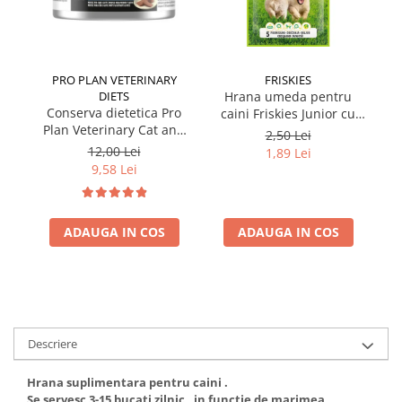
PRO PLAN VETERINARY
FRISKIES
DIETS
Hrana umeda pentru
Conserva dietetica Pro
caini Friskies Junior cu
cai
Plan Veterinary Cat and
pui & mazare 85 gr
2,50 Lei
Dog Convalescence 195
12,00 Lei
1,89 Lei
gr
9,58 Lei
ADAUGA IN COS
ADAUGA IN COS
Descriere
Hrana suplimentara pentru caini .
Se servesc 3-15 bucati zilnic , in functie de marimea