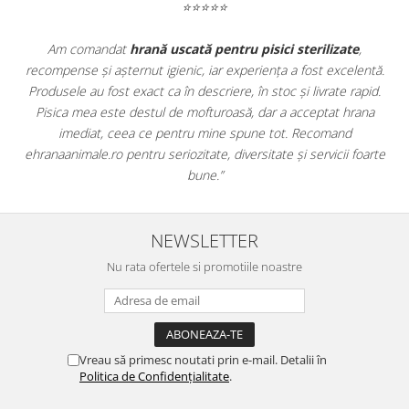
⭐⭐⭐⭐⭐
e
,
Apreciez foarte mult faptul că pe
ehranaanimale.ro
găsesc n
entă.
doar hrană, ci și produse din
farmacia veterinară
:
apid.
antiparazitare, suplimente și soluții de îngrijire. Este foarte
ana
comod să pot comanda tot ce am nevoie pentru animalul meu
dintr-un singur loc. Livrarea a fost rapidă, iar produsele au fost
foarte
originale și în termen. Magazin serios, bine organizat și foarte uti
pentru orice stăpân de animale.
NEWSLETTER
Nu rata ofertele si promotiile noastre
Vreau să primesc noutati prin e-mail. Detalii în
Politica de Confidențialitate
.