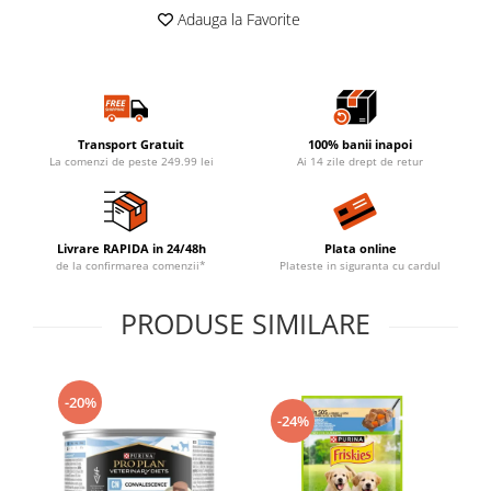
Adauga la Favorite
Transport Gratuit
100% banii inapoi
La comenzi de peste 249.99 lei
Ai 14 zile drept de retur
Livrare RAPIDA in 24/48h
Plata online
de la confirmarea comenzii*
Plateste in siguranta cu cardul
PRODUSE SIMILARE
-20%
-24%