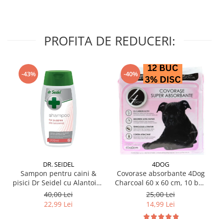
PROFITA DE REDUCERI:
-43%
-40%
DR. SEIDEL
4DOG
Sampon pentru caini &
Covorase absorbante 4Dog
pisici Dr Seidel cu Alantoina
Charcoal 60 x 60 cm, 10 buc
220 ml
/ pachet
40,00 Lei
25,00 Lei
22,99 Lei
14,99 Lei