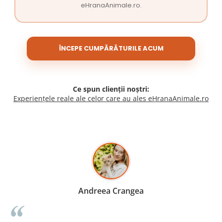
eHranaAnimale.ro.
ÎNCEPE CUMPĂRĂTURILE ACUM
Ce spun clienții noștri:
Experiențele reale ale celor care au ales eHranaAnimale.ro
Madalina Stancea