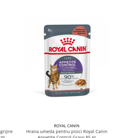
ROYAL CANIN
grijire
Hrana umeda pentru pisici Royal Canin
Hrana ume
 x 13 cm
Appetite Control Gravy 85 gr
Ag