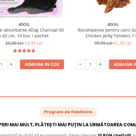
4DOG
4DOG
e absorbante 4Dog Charcoal 60
Recompense pentru caini G
x 60 cm, 10 buc / pachet
Chicken Jerky Tenders 1 
25,00 Lei
14,99 Lei
99,99 Lei
61,30 Lei
ADAUGA IN COS
ADAUGA I
Program de fidelizare
ERI MAI MULT, PLĂTEȘTI MAI PUȚIN LA URMĂTOAREA CO
 comandă te ajută să economisești. Pentru fiecare
10 RON cheltuiți
, 