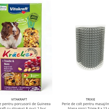
VITAKRAFT
TRIXIE
 pentru porcusorii de Guineea
Perie de colt pentru masaj/in
kraft cu struguri & nuci 2 buc
blana pisici Trixie 8