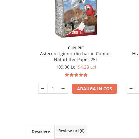
CUNIPIC
Asternut igienic din hartie Cunipic
Hra
Naturlitter Paper 25L
109,00 Lei
94,23 Lei
ADAUGA IN COS
Review-uri
(0)
Descriere