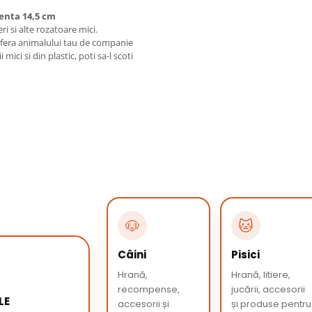
renta 14,5 cm
 si alte rozatoare mici.
 ofera animalului tau de companie
mici si din plastic, poti sa-l scoti
🐶
🐱
Câini
Pisici
Hrană,
Hrană, litiere,
recompense,
jucării, accesorii
LE
accesorii și
și produse pentru