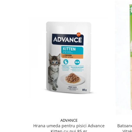
ADVANCE
Hrana umeda pentru pisici Advance
Batoane
Kitten cu pui 85 gr
Vita