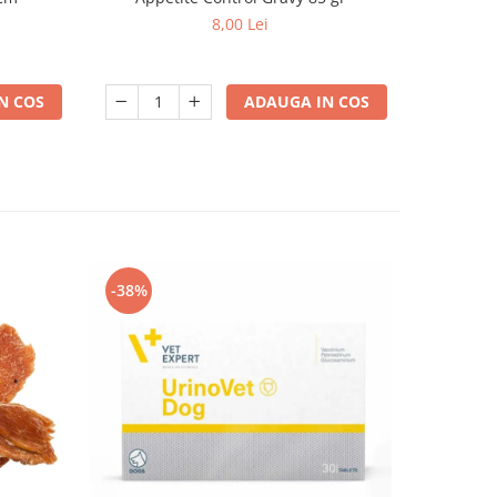
8,00 Lei
N COS
ADAUGA IN COS
-38%
-38%