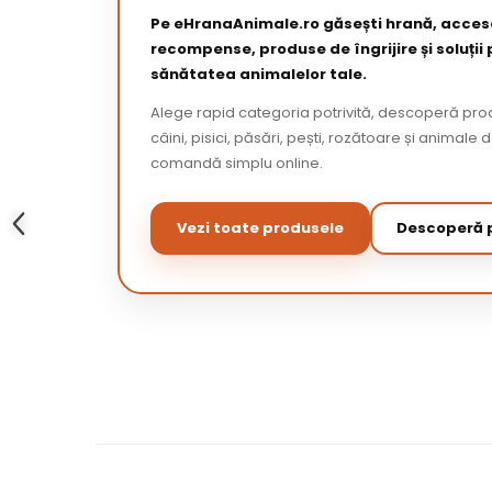
Pe eHranaAnimale.ro găsești hrană, acceso
recompense, produse de îngrijire și soluții
sănătatea animalelor tale.
Alege rapid categoria potrivită, descoperă pr
câini, pisici, păsări, pești, rozătoare și animale 
comandă simplu online.
Vezi toate produsele
Descoperă p