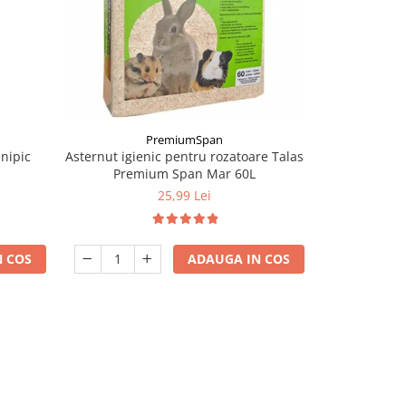
-9%
PremiumSpan
unipic
Asternut igienic pentru rozatoare Talas
Asternut igie
Premium Span Mar 60L
Premi
25,99 Lei
9
 COS
ADAUGA IN COS