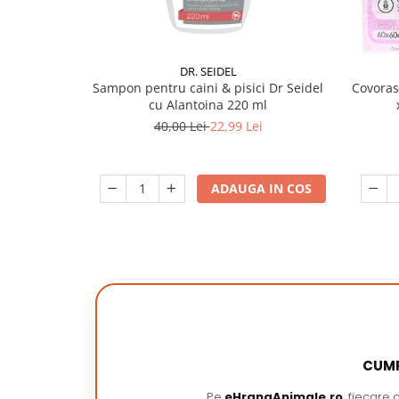
DR. SEIDEL
Sampon pentru caini & pisici Dr Seidel
Covoras
cu Alantoina 220 ml
40,00 Lei
22,99 Lei
ADAUGA IN COS
CUMP
Pe
eHranaAnimale.ro
, fiecare