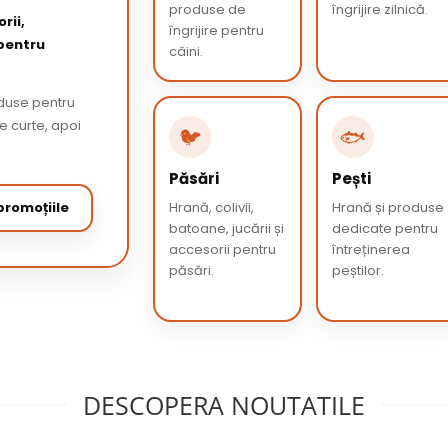
produse de
îngrijire zilnică.
rii,
îngrijire pentru
 pentru
câini.
oduse pentru
de curte, apoi
🐦
🐟
Păsări
Pești
romoțiile
Hrană, colivii,
Hrană și produse
batoane, jucării și
dedicate pentru
accesorii pentru
întreținerea
păsări.
peștilor.
DESCOPERA NOUTATILE