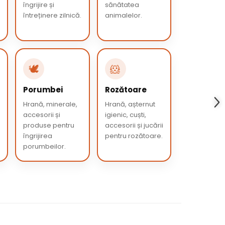
îngrijire și
sănătatea
întreținere zilnică.
animalelor.
🕊️
🐹
Porumbei
Rozătoare
Hrană, minerale,
Hrană, așternut
accesorii și
igienic, cuști,
produse pentru
accesorii și jucării
îngrijirea
pentru rozătoare.
porumbeilor.