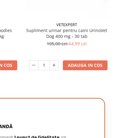
VETEXPERT
oodies
Supliment urinar pentru caini UrinoVet
Batoane pe
kg
Dog 400 mg - 30 tab
105,00 Lei
64,99 Lei
N COS
ADAUGA IN COS
MANDĂ
primești
1 punct de fidelitate
, iar