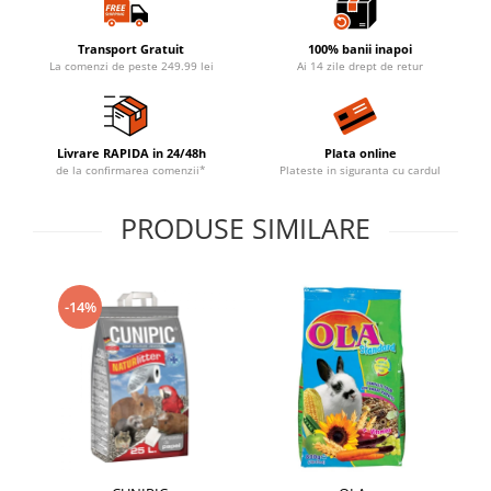
Transport Gratuit
100% banii inapoi
La comenzi de peste 249.99 lei
Ai 14 zile drept de retur
Livrare RAPIDA in 24/48h
Plata online
de la confirmarea comenzii*
Plateste in siguranta cu cardul
PRODUSE SIMILARE
-14%