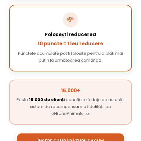
💸
Folosești reducerea
10 puncte = 1 leu reducere
Punctele acumulate pot fi folosite pentru a plăti mai
puțin la următoarea comandă.
15.000+
Peste
15.000 de clienți
beneficiază deja de actualul
sistem de recompensare a fidelității pe
eHranaAnimale.ro.
ÎNCEPE CUMPĂRĂTURILE ACUM