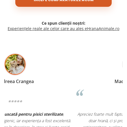
Ce spun clienții noștri:
Experiențele reale ale celor care au ales eHranaAnimale.ro
Madalina Stancea
⭐⭐⭐⭐⭐
Apreciez foarte mult faptul că pe
ehranaanimale.ro
găsesc nu
.
doar hrană, ci și produse din
farmacia veterinară
: