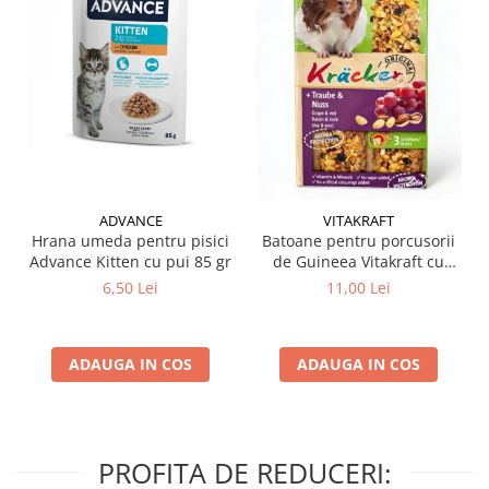
ADVANCE
VITAKRAFT
Hrana umeda pentru pisici
Batoane pentru porcusorii
Advance Kitten cu pui 85 gr
de Guineea Vitakraft cu
struguri & nuci 2 buc
6,50 Lei
11,00 Lei
ADAUGA IN COS
ADAUGA IN COS
PROFITA DE REDUCERI: