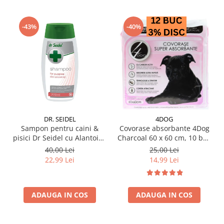
-43%
-40%
DR. SEIDEL
4DOG
Sampon pentru caini &
Covorase absorbante 4Dog
pisici Dr Seidel cu Alantoina
Charcoal 60 x 60 cm, 10 buc
220 ml
/ pachet
40,00 Lei
25,00 Lei
22,99 Lei
14,99 Lei
ADAUGA IN COS
ADAUGA IN COS