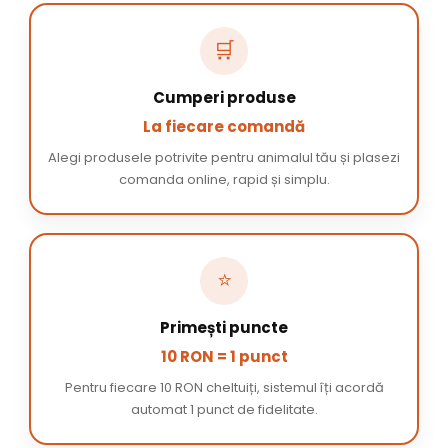
🛒
Cumperi produse
La fiecare comandă
Alegi produsele potrivite pentru animalul tău și plasezi
comanda online, rapid și simplu.
⭐
Primești puncte
10 RON = 1 punct
Pentru fiecare 10 RON cheltuiți, sistemul îți acordă
automat 1 punct de fidelitate.