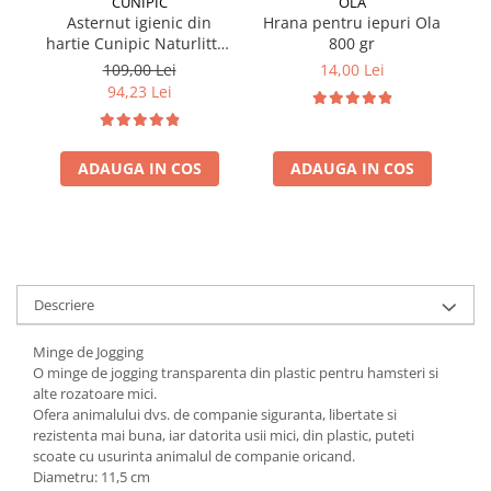
CUNIPIC
OLA
Asternut igienic din
Hrana pentru iepuri Ola
hartie Cunipic Naturlitter
800 gr
ha
Paper 25L
109,00 Lei
14,00 Lei
94,23 Lei
ADAUGA IN COS
ADAUGA IN COS
Descriere
Minge de Jogging
O minge de jogging transparenta din plastic pentru hamsteri si
alte rozatoare mici.
Ofera animalului dvs. de companie siguranta, libertate si
rezistenta mai buna, iar datorita usii mici, din plastic, puteti
scoate cu usurinta animalul de companie oricand.
Diametru: 11,5 cm