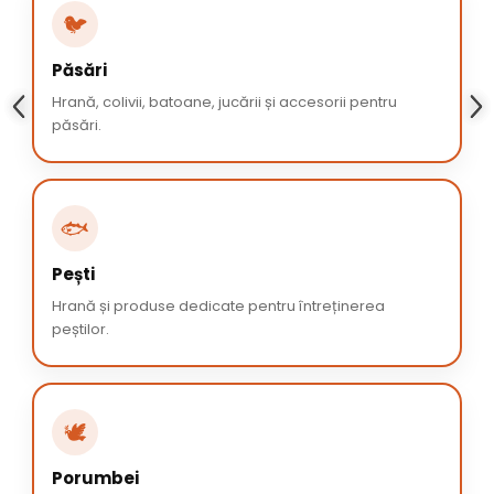
🐦
Păsări
Hrană, colivii, batoane, jucării și accesorii pentru
păsări.
🐟
Pești
Hrană și produse dedicate pentru întreținerea
peștilor.
🕊️
Porumbei