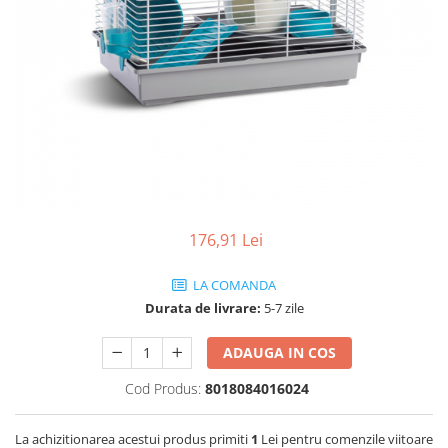
Hrana uscata
Hrana umeda
Hrana uscata caini
Hrana uscata
Hrana umeda pisici
Caine Junior
Caine Adult
Pisica Adult
Caine Senior
Pisica Junior
Oferta 2 saci
Pisica Senior
Igiena caini
Pisica Sterilizata
Ingrijire pisici
Cosmetica & produse de igiena
Covorase & Scutece
Asternut igienic
176,91 Lei
Solutii auriculare
Igiena pisici
Solutii curatare
Sampoane pisici
LA COMANDA
Solutii dentare
Oferte
Durata de livrare:
5-7 zile
Solutii oftalmice
Recompense pisici
ADAUGA IN COS
Oferte
Cod Produs:
8018084016024
Recompense caini
La achizitionarea acestui produs primiti
1
Lei pentru comenzile viitoare