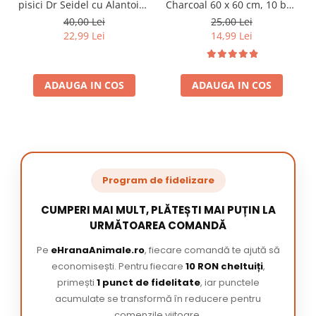
pisici Dr Seidel cu Alantoina
Charcoal 60 x 60 cm, 10 buc
220 ml
/ pachet
40,00 Lei
25,00 Lei
22,99 Lei
14,99 Lei
ADAUGA IN COS
ADAUGA IN COS
Program de fidelizare
CUMPERI MAI MULT, PLĂTEȘTI MAI PUȚIN LA
URMĂTOAREA COMANDĂ
Pe
eHranaAnimale.ro
, fiecare comandă te ajută să
economisești. Pentru fiecare
10 RON cheltuiți
,
primești
1 punct de fidelitate
, iar punctele
acumulate se transformă în reducere pentru
comenzile viitoare.