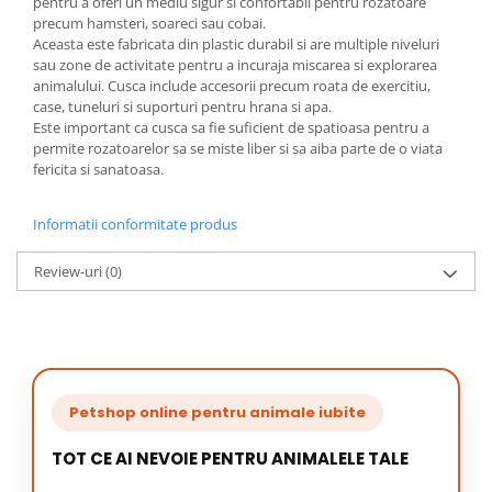
pentru a oferi un mediu sigur si confortabil pentru rozatoare
precum hamsteri, soareci sau cobai.
Aceasta este fabricata din plastic durabil si are multiple niveluri
sau zone de activitate pentru a incuraja miscarea si explorarea
animalului. Cusca include accesorii precum roata de exercitiu,
case, tuneluri si suporturi pentru hrana si apa.
Este important ca cusca sa fie suficient de spatioasa pentru a
permite rozatoarelor sa se miste liber si sa aiba parte de o viata
fericita si sanatoasa.
Informatii conformitate produs
Review-uri
(0)
Petshop online pentru animale iubite
TOT CE AI NEVOIE PENTRU ANIMALELE TALE