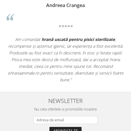
Madalina Stancea
⭐⭐⭐⭐⭐
te
,
Apreciez foarte mult faptul că pe
ehranaanimale.ro
găsesc 
elentă.
doar hrană, ci și produse din
farmacia veterinară
:
 rapid.
antiparazitare, suplimente și soluții de îngrijire. Este foarte
hrana
comod să pot comanda tot ce am nevoie pentru animalul me
d
dintr-un singur loc. Livrarea a fost rapidă, iar produsele au fos
 foarte
originale și în termen. Magazin serios, bine organizat și foarte u
pentru orice stăpân de animale.
NEWSLETTER
Nu rata ofertele si promotiile noastre