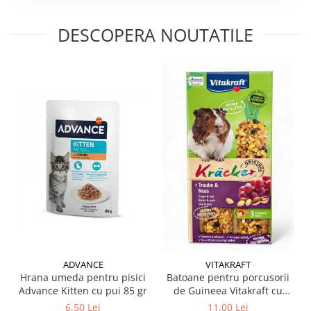
DESCOPERA NOUTATILE
ADVANCE
VITAKRAFT
Hrana umeda pentru pisici
Batoane pentru porcusorii
Advance Kitten cu pui 85 gr
de Guineea Vitakraft cu
struguri & nuci 2 buc
6,50 Lei
11,00 Lei