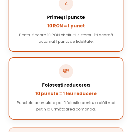
⭐
Primești puncte
10 RON = 1 punct
Pentru fiecare 10 RON cheltuiți, sistemul îți acordă
automat 1 punct de fidelitate.
💸
Folosești reducerea
10 puncte = 1 leu reducere
Punctele acumulate pot fi folosite pentru a plăti mai
puțin la următoarea comandă.