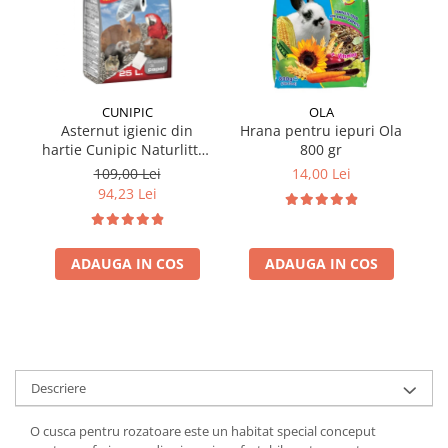
CUNIPIC
OLA
Asternut igienic din
Hrana pentru iepuri Ola
hartie Cunipic Naturlitter
800 gr
ha
Paper 25L
109,00 Lei
14,00 Lei
94,23 Lei
ADAUGA IN COS
ADAUGA IN COS
Descriere
O cusca pentru rozatoare este un habitat special conceput