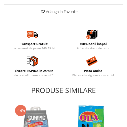
Adauga la Favorite
Transport Gratuit
100% banii inapoi
La comenzi de peste 249.99 lei
Ai 14 zile drept de retur
Livrare RAPIDA in 24/48h
Plata online
de la confirmarea comenzii*
Plateste in siguranta cu cardul
PRODUSE SIMILARE
-14%