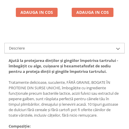
ADAUGA IN COS
ADAUGA IN COS
Descriere
Ajută la protejarea dinților și gingiilor împotriva tartrului -
îmbogățit cu alge, cuișoare și hexametafosfat de sodiu
pentru a proteja dinții și gingiile împotriva tartrului.
Tratamente delicioase, suculente, FĂRĂ GRAINE, BOGATE ÎN
PROTEINE DIN SURSE UNICHE, îmbogățite cu ingrediente
funcționale precum bacteriile lactice, acizii fulvici sau extractul de
pepene galben, sunt răsplata perfectă pentru câinele tău în
timpul plimbărilor, dresajului și lenevirii acasă. 10 tipuri gustoase
de dulciuri fără cereale și fără cartofi pot fi oferite câinilor de
toate vârstele, inclusiv cățeilor, fără nicio remuşcare.
Compoziţie: