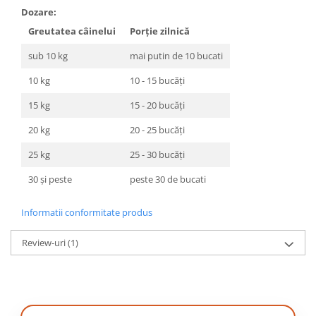
Dozare:
Greutatea câinelui
Porție zilnică
sub 10 kg
mai putin de 10 bucati
10 kg
10 - 15 bucăți
15 kg
15 - 20 bucăți
20 kg
20 - 25 bucăți
25 kg
25 - 30 bucăți
30 și peste
peste 30 de bucati
Informatii conformitate produs
Review-uri
(1)