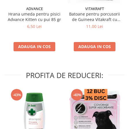
ADVANCE
VITAKRAFT
Hrana umeda pentru pisici
Batoane pentru porcusorii
Advance Kitten cu pui 85 gr
de Guineea Vitakraft cu
struguri & nuci 2 buc
6,50 Lei
11,00 Lei
ADAUGA IN COS
ADAUGA IN COS
PROFITA DE REDUCERI:
-43%
-40%