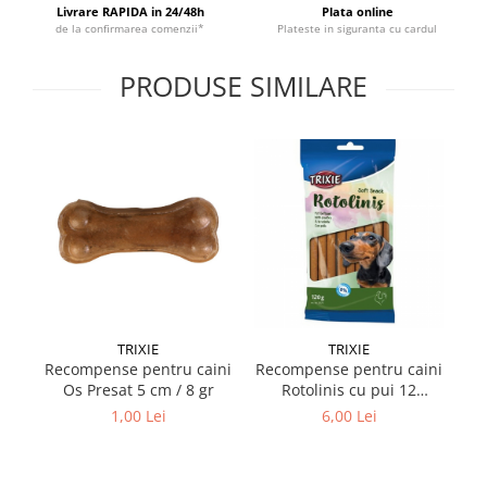
Livrare RAPIDA in 24/48h
Plata online
de la confirmarea comenzii*
Plateste in siguranta cu cardul
PRODUSE SIMILARE
TRIXIE
TRIXIE
Recompense pentru caini
Recompense pentru caini
Re
Os Presat 5 cm / 8 gr
Rotolinis cu pui 12
4D
buc/120 gr
1,00 Lei
6,00 Lei