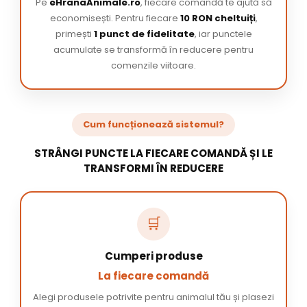
Pe
eHranaAnimale.ro
, fiecare comandă te ajută să
economisești. Pentru fiecare
10 RON cheltuiți
,
primești
1 punct de fidelitate
, iar punctele
acumulate se transformă în reducere pentru
comenzile viitoare.
Cum funcționează sistemul?
STRÂNGI PUNCTE LA FIECARE COMANDĂ ȘI LE
TRANSFORMI ÎN REDUCERE
🛒
Cumperi produse
La fiecare comandă
Alegi produsele potrivite pentru animalul tău și plasezi