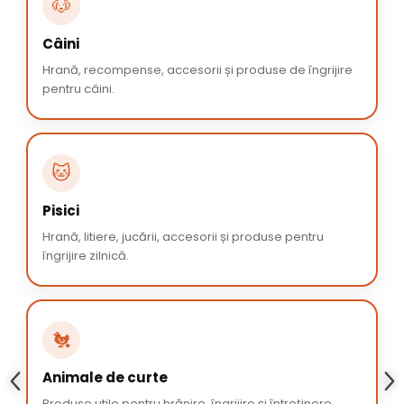
🐶
Câini
Hrană, recompense, accesorii și produse de îngrijire
pentru câini.
🐱
Pisici
Hrană, litiere, jucării, accesorii și produse pentru
îngrijire zilnică.
🐔
Animale de curte
Produse utile pentru hrănire, îngrijire și întreținere