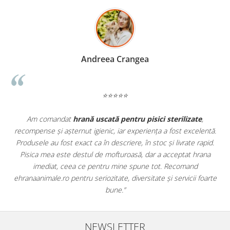
Madalina Stancea
⭐⭐⭐⭐⭐
ate
,
Apreciez foarte mult faptul că pe
ehranaanimale.ro
găsesc
celentă.
doar hrană, ci și produse din
farmacia veterinară
:
 rapid.
antiparazitare, suplimente și soluții de îngrijire. Este foarte
 hrana
comod să pot comanda tot ce am nevoie pentru animalul m
nd
dintr-un singur loc. Livrarea a fost rapidă, iar produsele au fo
i foarte
originale și în termen. Magazin serios, bine organizat și foarte 
pentru orice stăpân de animale.
NEWSLETTER