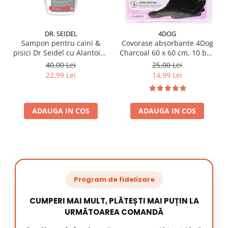
DR. SEIDEL
4DOG
Sampon pentru caini &
Covorase absorbante 4Dog
pisici Dr Seidel cu Alantoina
Charcoal 60 x 60 cm, 10 buc
220 ml
/ pachet
40,00 Lei
25,00 Lei
22,99 Lei
14,99 Lei
ADAUGA IN COS
ADAUGA IN COS
Program de fidelizare
CUMPERI MAI MULT, PLĂTEȘTI MAI PUȚIN LA
URMĂTOAREA COMANDĂ