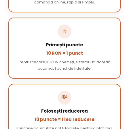
comanda online, rapid și simplu.
⭐
Primești puncte
10 RON = 1 punct
Pentru fiecare 10 RON cheltuiți, sistemul îți acordă
automat 1 punct de fidelitate.
💸
Folosești reducerea
10 puncte = 1 leu reducere
Punctele acumulate pot fi folosite pentru a plăti mai