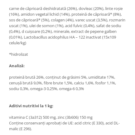
carne de căprioară deshidratată (26%), dovleac (20%), linte roșie
(16%), amidon vegetal lichid (14%), proteină de căprioară* (8%),
sos de căprioară* (5%), colagen (4%), varec uscat (3,5%), rozmarin
uscat (1%), ulei de somon (1%), acid fulvic (0,4%), safat de sodiu
(0,4%), d cuișoare (0,2%), minerale, extract de pepene galben
(0,01%), Lactobacillus acidophilus HA – 122 inactivat (15x109
celule/kg)
*hidrolizat
Analiză:
proteină brută 26%, conținut de grăsimi 5%, umiditate 17%,
cenușă brută 9,0%, fibre brute 1,5%, calciu 1,6%, fosfor 1,1%,
sodiu 0,3%, omega-3 0,25%, omega-6 0,3%
Aditivi nutritivi la 1 kg:
vitamina C (3a312) 500 mg, zinc (3b606) 150 mg
Conține conservanți aprobați de UE: acid citric (E 330), acid DL-
malic (E 296).