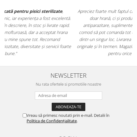
Apreciez foarte mult faptul că pe
ehranaanimale.ro
găsesc nu
.
doar hrană, ci și produse din
farmacia veterinară
:
antiparazitare, suplimente și soluții de îngrijire. Este foarte
comod să pot comanda tot ce am nevoie pentru animalul meu
m
dintr-un singur loc. Livrarea a fost rapidă, iar produsele au fost
e
originale și în termen. Magazin serios, bine organizat și foarte util
t
pentru orice stăpân de animale.
NEWSLETTER
Nu rata ofertele si promotiile noastre
Vreau să primesc noutati prin e-mail. Detalii în
Politica de Confidențialitate
.