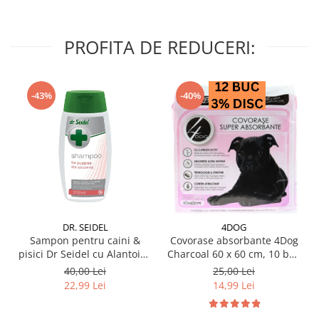
PROFITA DE REDUCERI:
-43%
-40%
DR. SEIDEL
4DOG
Sampon pentru caini &
Covorase absorbante 4Dog
pisici Dr Seidel cu Alantoina
Charcoal 60 x 60 cm, 10 buc
220 ml
/ pachet
40,00 Lei
25,00 Lei
22,99 Lei
14,99 Lei