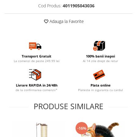
Cod Produs:
4011905043036
Adauga la Favorite
Transport Gratuit
100% banii inapoi
La comenzi de peste 249.99 lei
Ai 14 zile drept de retur
Livrare RAPIDA in 24/48h
Plata online
de la confirmarea comenzii*
Plateste in siguranta cu cardul
PRODUSE SIMILARE
-16%