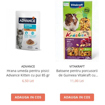
ADVANCE
VITAKRAFT
Hrana umeda pentru pisici
Batoane pentru porcusorii
Advance Kitten cu pui 85 gr
de Guineea Vitakraft cu
struguri & nuci 2 buc
6,50 Lei
11,00 Lei
ADAUGA IN COS
ADAUGA IN COS