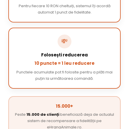
Pentru fiecare 10 RON cheltuiți, sistemul îți acordă
automat 1 punct de fidelitate.
💸
Folosești reducerea
10 puncte = 1 leu reducere
Punctele acumulate pot fi folosite pentru a plăti mai
puțin la următoarea comandă.
15.000+
Peste
15.000 de clienți
beneficiază deja de actualul
sistem de recompensare a fidelității pe
eHranaAnimale.ro.