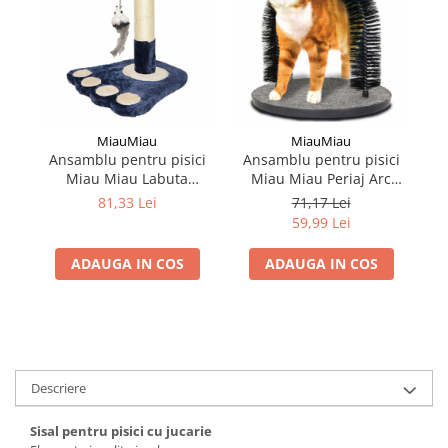
MiauMiau
MiauMiau
Ansamblu pentru pisici
Ansamblu pentru pisici
A
Miau Miau Labuta
Miau Miau Periaj Arc
Mi
36x36x42 cm
28x35 cm
81,33 Lei
71,17 Lei
59,99 Lei
ADAUGA IN COS
ADAUGA IN COS
Descriere
Sisal pentru pisici cu jucarie