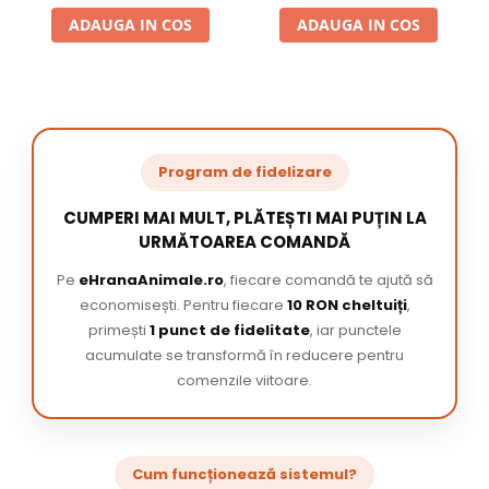
ADAUGA IN COS
ADAUGA IN COS
Program de fidelizare
CUMPERI MAI MULT, PLĂTEȘTI MAI PUȚIN LA
URMĂTOAREA COMANDĂ
Pe
eHranaAnimale.ro
, fiecare comandă te ajută să
economisești. Pentru fiecare
10 RON cheltuiți
,
primești
1 punct de fidelitate
, iar punctele
acumulate se transformă în reducere pentru
comenzile viitoare.
Cum funcționează sistemul?